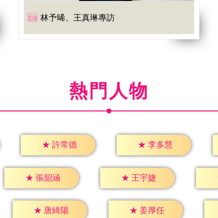
林予晞、王真琳專訪
熱門人物
★
許常德
★
李多慧
★
張韶涵
★
王宇婕
★
唐綺陽
★
姜厚任