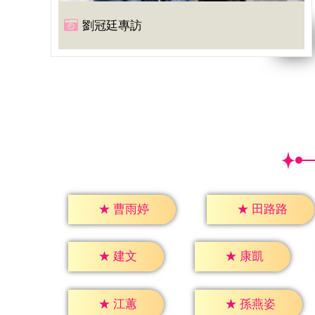
劉冠廷專訪
★
曹雨婷
★
田路路
★
建文
★
康凱
★
江蕙
★
孫燕姿