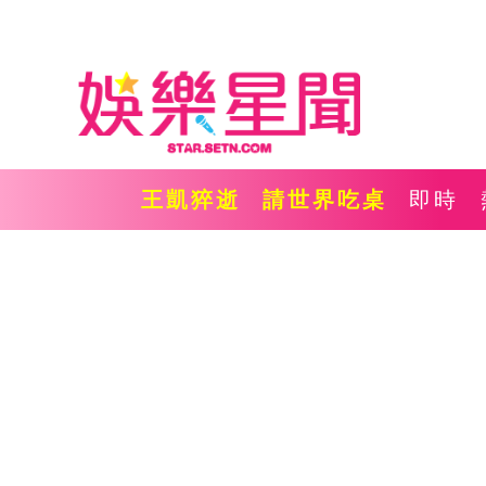
王凱猝逝
請世界吃桌
即時