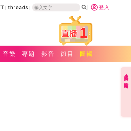
YT
threads
登入
1
音樂
專題
影音
節目
圖輯
直播✦活動