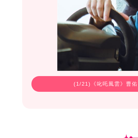
(
1
/21)《叱吒風雲》