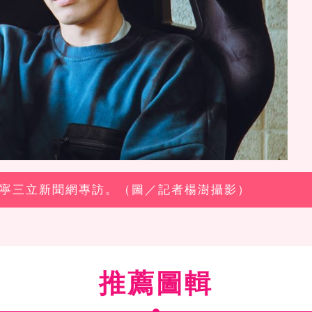
曹佑寧三立新聞網專訪。（圖／記者楊澍攝影）
推薦圖輯