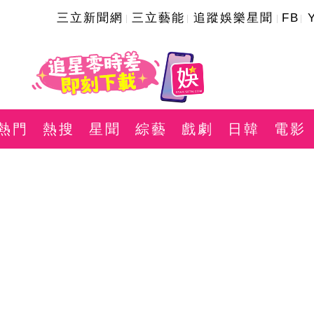
三立新聞網
三立藝能
追蹤娛樂星聞
FB
熱門
熱搜
星聞
綜藝
戲劇
日韓
電影