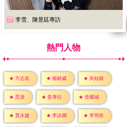
李雪、陳昱廷專訪
熱門人物
★
方志友
★
楊銘威
★
灰姑娘
★
昆凌
★
姜厚任
★
曾國城
★
賈永婕
★
李詠嫻
★
李明依