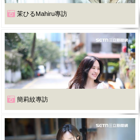
茉ひるMahiru專訪
簡莉紋專訪