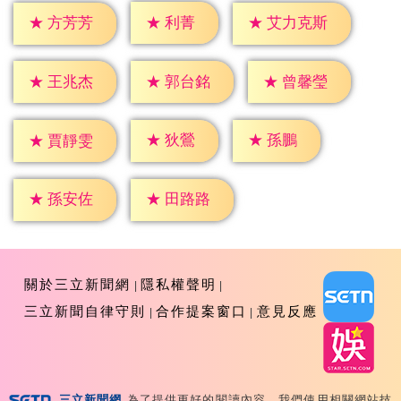
★
利菁
★
方芳芳
★
艾力克斯
★
王兆杰
★
郭台銘
★
曾馨瑩
★
狄鶯
★
孫鵬
★
賈靜雯
★
孫安佐
★
田路路
關於三立新聞網
隱私權聲明
三立新聞自律守則
合作提案窗口
意見反應
三立新聞網
為了提供更好的閱讀內容，我們使用相關網站技