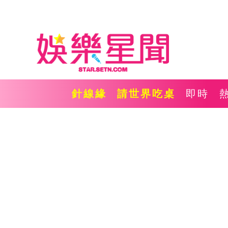
針線緣
請世界吃桌
即時