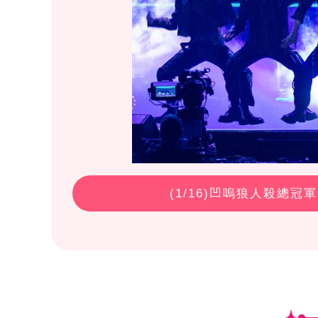
(
1
/16)凹嗚狼人殺總