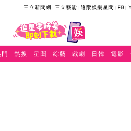
三立新聞網
三立藝能
追蹤娛樂星聞
FB
熱門
熱搜
星聞
綜藝
戲劇
日韓
電影