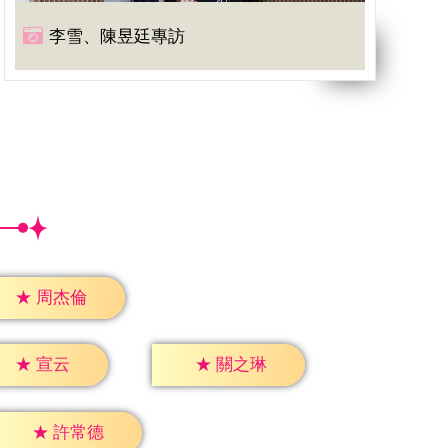
李雪、陳昱廷專訪
★
周杰倫
★
宣云
★
關之琳
★
許常德