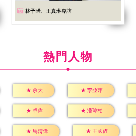
林予晞、王真琳專訪
熱門人物
★
余天
★
李亞萍
★
卓偉
★
潘瑋柏
★
馬清偉
★
王國旌