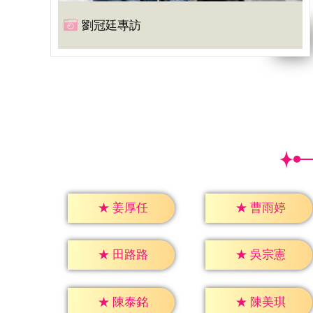
劉冠廷專訪
★
姜厚任
★
曹雨婷
★
田路路
★
吳宗憲
★
陳泰銘
★
陳美琪