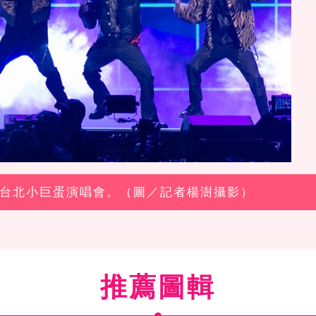
冠軍台北小巨蛋演唱會。（圖／記者楊澍攝影）
推薦圖輯