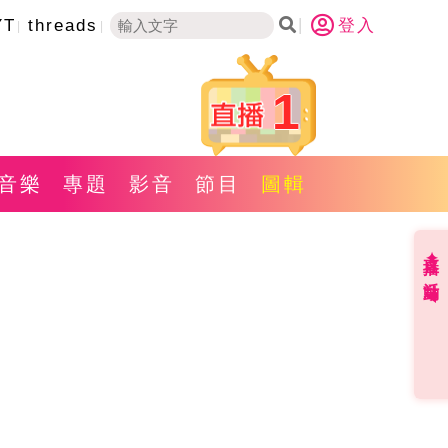
YT
threads
登入
1
音樂
專題
影音
節目
圖輯
直播✦活動