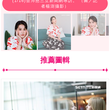
(
1
/16)曾沛慈三立新聞網專訪。 （圖／記
者楊澍攝影）
推薦圖輯