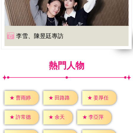
李雪、陳昱廷專訪
熱門人物
★
曹雨婷
★
田路路
★
姜厚任
★
余天
★
許常德
★
李亞萍