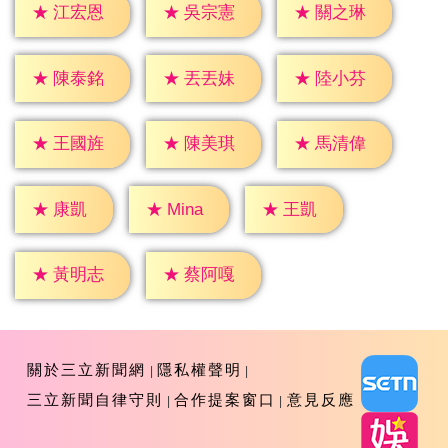
★
江宏恩
★
吳宗憲
★
關之琳
★
陳泰銘
★
丟丟妹
★
陸小芬
★
王國旌
★
陳美琪
★
馬清偉
★
康凱
★
王凱
★
Mina
★
黃明志
★
蔡阿嘎
關於三立新聞網
隱私權聲明
三立新聞自律守則
合作提案窗口
意見反應