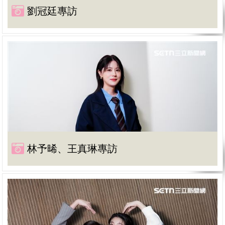
劉冠廷專訪
林予晞、王真琳專訪