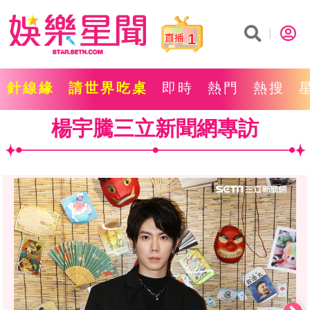
1
針線緣
請世界吃桌
即時
熱門
熱搜
楊宇騰三立新聞網專訪