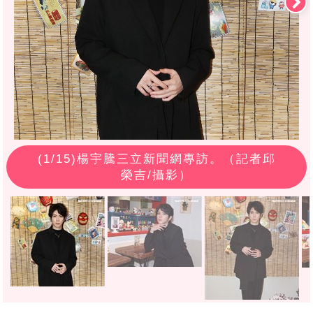
(
1
/15)楊宇騰三立新聞網專訪。（記者邱
榮吉/攝影）