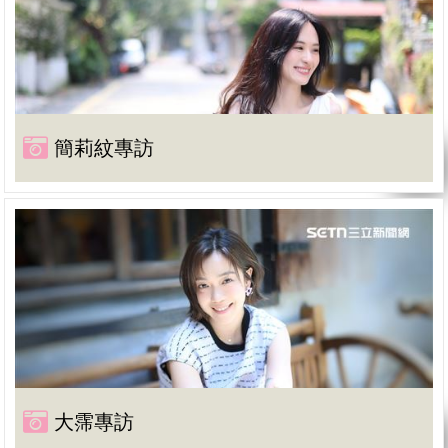
簡莉紋專訪
大霈專訪