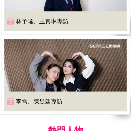
林予晞、王真琳專訪
李雪、陳昱廷專訪
熱門人物