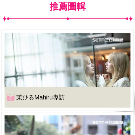
推薦圖輯
茉ひるMahiru專訪