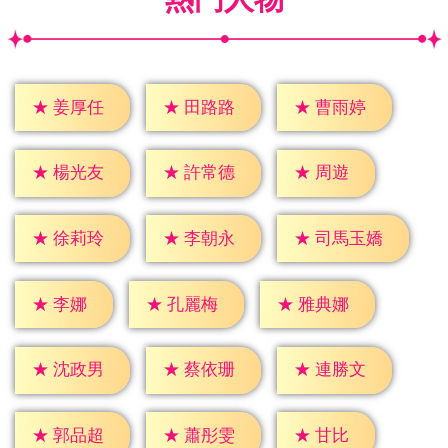
★
姜厚任
★
田路路
★
曹雨婷
★
周遊
★
楊光友
★
許常德
★
徐莉玲
★
李朝永
★
司馬玉嬌
★
李娜
★
孔麗梅
★
雅典娜
★
沈政男
★
蔡依珊
★
連勝文
★
甘比
★
郭品超
★
蕭彤雯