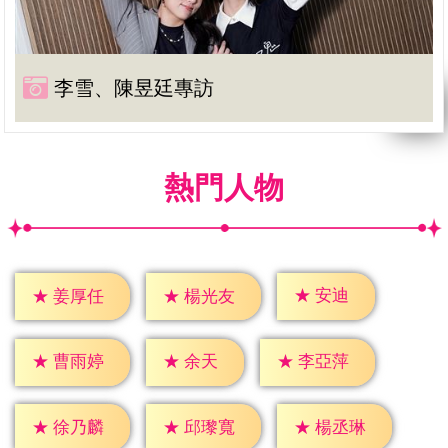
李雪、陳昱廷專訪
熱門人物
★
安迪
★
姜厚任
★
楊光友
★
余天
★
曹雨婷
★
李亞萍
★
徐乃麟
★
邱瓈寬
★
楊丞琳