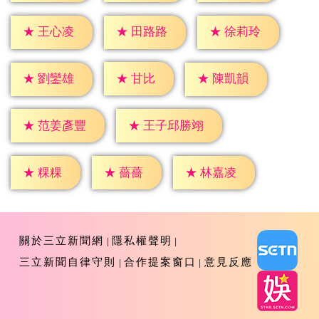
★
王心凌
★
田路路
★
徐莉玲
★
甘比
★
劉鑾雄
★
陳凱韻
★
范姜彥豐
★
王子邱勝翊
★
粿粿
★
薔薔
★
林嘉凌
關於三立新聞網
隱私權聲明
三立新聞自律守則
合作提案窗口
意見反應