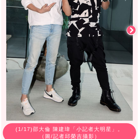
(
1
/17)邵大倫 陳建瑋「小記者大明星」。
（圖/記者邱榮吉攝影）