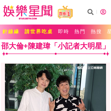
1
針線緣
請世界吃桌
即時
熱門
熱搜
邵大倫+陳建瑋「小記者大明星」