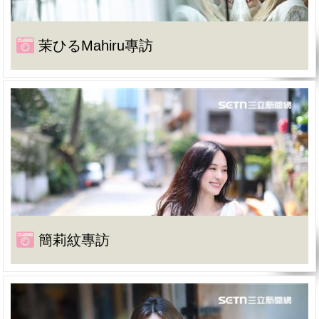
茉ひるMahiru專訪
簡莉紋專訪