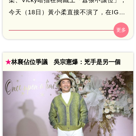
今天（18日）黃小柔直接不演了，在IG上
發文認了就是在說林襄，再次引發話題。
而林襄人紅是非多，之前就有網友發文問
說「為什麼好多女孩討厭林襄」，點出一
個問題。趙浩雲
★
林襄佔位爭議 吳宗憲爆：兇手是另一個