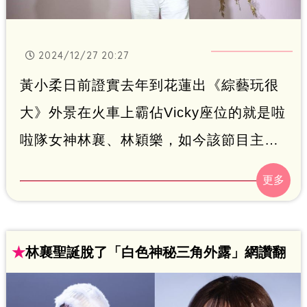
2024/12/27 20:27
黃小柔日前證實去年到花蓮出《綜藝玩很
大》外景在火車上霸佔Vicky座位的就是啦
啦隊女神林襄、林穎樂，如今該節目主持
人吳宗憲今晚出席愛雅婚宴，被問到此風
波也回應了。蔡維歆
★
林襄聖誕脫了「白色神秘三角外露」網讚翻