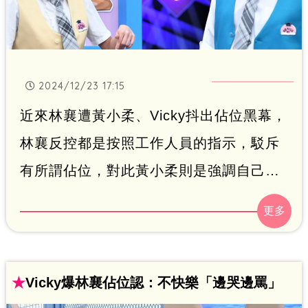
2024/12/23 17:15
近來林襄遭黃小柔、Vicky抖出佔位黑幕，
林襄反控都是按照工作人員的指示，駁斥
有所謂佔位，對此黃小柔則是強調自己沒
半句講話，Vicky則是透露自己近來發洩情
緒又哭又罵，跟屈中恆交好的曾國城心疼
發聲了。鍾智凱
★
Vicky爆林襄佔位認：不快樂「邊哭邊罵」