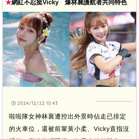
浩正）
★
網紅不忍挺Vicky 爆林襄護航者共同特色
2024/12/22 10:43
啦啦隊女神林襄遭控出外景時佔走已排定
的火車位，還被前輩黃小柔、Vicky直指沒