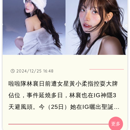
2024/12/25 16:48
啦啦隊林襄日前遭女星黃小柔指控耍大牌
佔位，事件延燒多日，林襄也在IG神隱3
天避風頭。今（25日）她在IG曬出聖誕辣
照，白雪紛飛下，僅穿著一間白色連身三
角背心，勾魂表情電暈粉絲。林汝珊