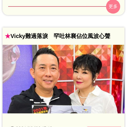
遍體麟傷。Vicky坦言近期在追劇，跟著女
兒們一塊又哭又笑又罵，一邊學習釋放情
緒，也分享心靈雞湯貼文，上頭寫道「想
哭就大聲哭出來 一直拼命壓抑著 或勉
★
Vicky難過落淚 罕吐林襄佔位風波心聲
強自己笑 並不會比較快樂」。