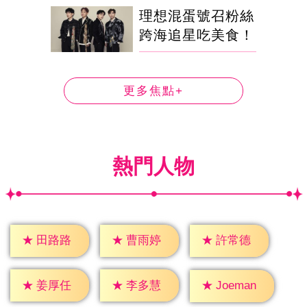
理想混蛋號召粉絲
跨海追星吃美食！
更多焦點+
熱門人物
★
田路路
★
曹雨婷
★
許常德
★
姜厚任
★
李多慧
★
Joeman