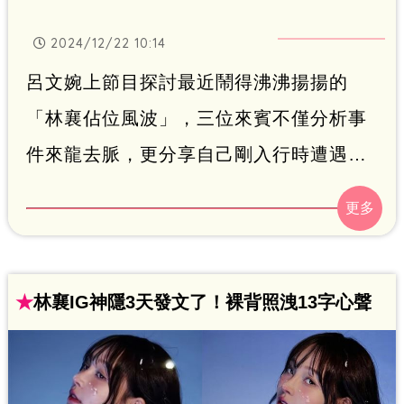
2024/12/22 10:14
呂文婉上節目探討最近鬧得沸沸揚揚的
「林襄佔位風波」，三位來賓不僅分析事
件來龍去脈，更分享自己剛入行時遭遇霸
凌的親身經歷，揭露演藝圈中鮮為人知的
辛酸面。鍾智凱
★
林襄IG神隱3天發文了！裸背照洩13字心聲