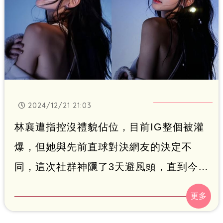
2024/12/21 21:03
林襄遭指控沒禮貌佔位，目前IG整個被灌
爆，但她與先前直球對決網友的決定不
同，這次社群神隱了3天避風頭，直到今
（21日）才正式發文寫下13字真實心聲，
果然一發文，「襄民」們瘋狂湧入，看來