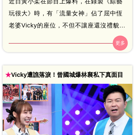
近日黃小柔在節目上爆料，在錄製《綜藝
玩很大》時，有「流量女神」佔了屈中恆
老婆Vicky的座位，不但不讓座還沒禮貌，
掀起熱議，後黃小柔發文點名就是林襄，
引起軒然大波。後續林襄經紀公司發聲表
示「在車上與拍攝過程中，未曾被告知坐
錯位子或需要更換座位的需求。」而主持
★
Vicky遭譙落淚！曾國城爆林襄私下真面目
人吳宗憲、沈玉琳、曾國城也發聲幫林襄
緩頰，而林襄本人並未出面回應。對此，
命理師沈嶸透過塔羅牌分析3人的想法。