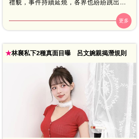
禮貌，事件持續延燒，各界也紛紛跳出來
表達想法。擁有「情色教主」稱號的網紅
雪碧（方祺媛）PO文表態，直言林襄此舉
讓她聯想到熱門影集《影后》中的「綠茶
婊」史艾瑪，並持續發文痛批。鍾智凱
★
林襄私下2種真面目曝 呂文婉親揭潛規則