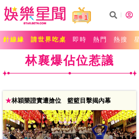
1
針線緣
請世界吃桌
即時
熱門
熱搜
林襄爆佔位惹議
★
林穎樂證實遭搶位 籃籃目擊揭內幕