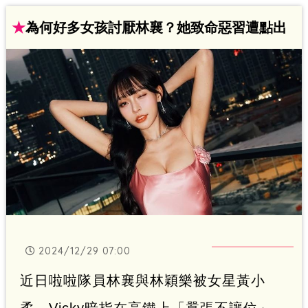
★
為何好多女孩討厭林襄？她致命惡習遭點出
2024/12/29 07:00
近日啦啦隊員林襄與林穎樂被女星黃小
柔、Vicky暗指在高鐵上「囂張不讓位」，