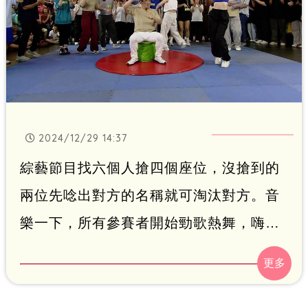
2024/12/29 14:37
綜藝節目找六個人搶四個座位，沒搶到的
兩位先唸出對方的名稱就可淘汰對方。音
樂一下，所有參賽者開始勁歌熱舞，嗨翻
全場，音樂一停，沒搶到座位的穎樂迅速
指認莊敬高職同學的代號「烤肉捲」，以
極快的反應力將對手淘汰。鍾智凱