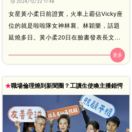
2024/12/22 17:48
女星黃小柔日前證實，火車上霸佔Vicky座
位的就是啦啦隊女神林襄、林穎樂，話題
延燒多日。黃小柔20日在臉書發表長文，
坦言今年是她出道以來，事情最多的一
年，Vicky也證實她情緒控制不住，難過哭
泣了。鍾智凱
★
職場倫理燒到新聞圈？工讀生使喚主播錯愕