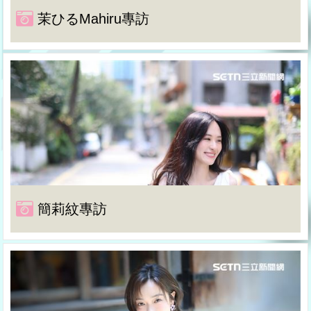
茉ひるMahiru專訪
簡莉紋專訪