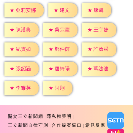
★
建文
★
康凱
★
亞莉安娜
★
陳漢典
★
吳宗憲
★
王宇婕
★
紀寶如
★
鄭仲茵
★
許效舜
★
張韶涵
★
唐綺陽
★
瑪法達
★
阿翔
★
李雅英
關於三立新聞網
隱私權聲明
三立新聞自律守則
合作提案窗口
意見反應