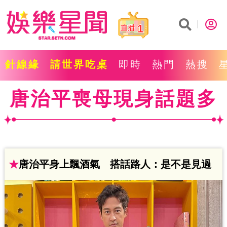
1
針線緣
請世界吃桌
即時
熱門
熱搜
唐治平喪母現身話題多
★
唐治平身上飄酒氣 搭話路人：是不是見過