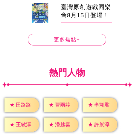
臺灣原創遊戲同樂
會8月15日登場！
更多焦點+
熱門人物
★
田路路
★
曹雨婷
★
李翊君
★
王敏淳
★
潘越雲
★
許景淳