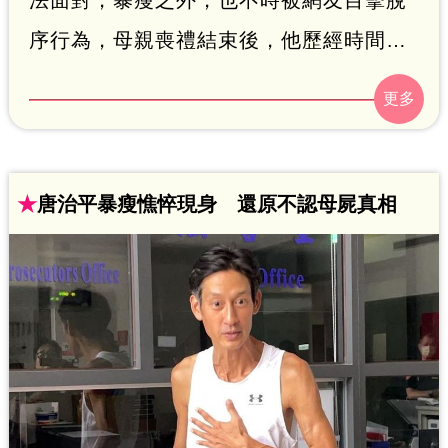
序行為，母親喪禮結束後，他歷經時間修
復，近期已打算復出演藝圈。根據身邊親
友表示，他的狀況已經大有進步，短時間
的工作他應可勝任，也很需要被重新接
受。這段時間，不少友人對他伸出援手，
★
唐治平暴瘦憔悴現身 還原不認母屍真相
顯示他貴人朋友相當多。