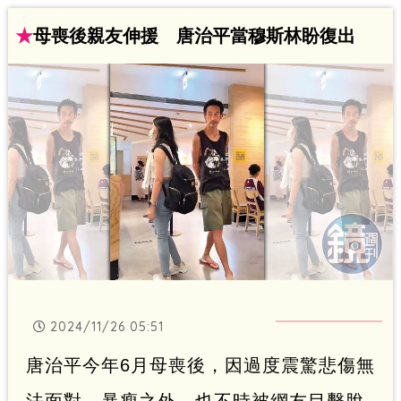
★
母喪後親友伸援 唐治平當穆斯林盼復出
2024/11/26 05:51
唐治平今年6月母喪後，因過度震驚悲傷無
法面對，暴瘦之外，也不時被網友目擊脫