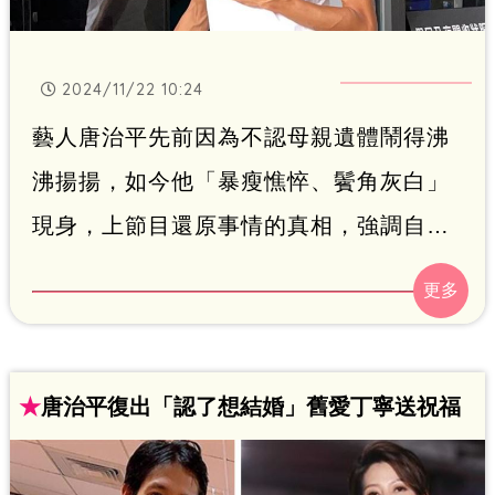
2024/11/22 10:24
藝人唐治平先前因為不認母親遺體鬧得沸
沸揚揚，如今他「暴瘦憔悴、鬢角灰白」
現身，上節目還原事情的真相，強調自己
第一時間真的不覺得遺體像母親，也說母
親的過世非常難過，只是不太表現出來，
「母親過世我當然很難過，但我是很直的
男生，我不太會在別人面前表現出來」。
★
唐治平復出「認了想結婚」舊愛丁寧送祝福