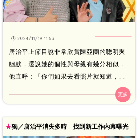
2024/11/19 11:53
唐治平上節目說非常欣賞陳亞蘭的聰明與
幽默，還說她的個性與母親有幾分相似，
他直呼：「你們如果去看照片就知道，我
媽媽和亞蘭姐真的很像！而且亞蘭姐曾經
在《美麗99》中飾演過我的後媽。」鍾智
凱報導
★
獨／唐治平消失多時 找到新工作內幕曝光