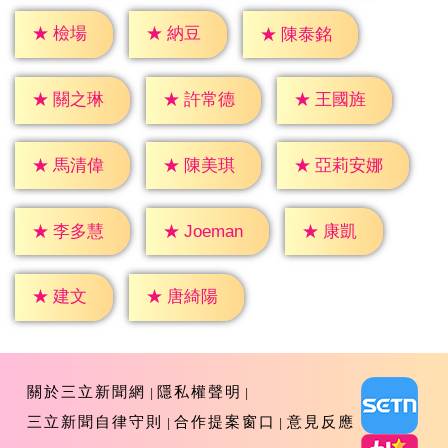
★
檢場
★
納豆
★
陳泰銘
★
關之琳
★
許常德
★
王國旌
★
馬清偉
★
陳美琪
★
亞莉安娜
★
康凱
★
李多慧
★
Joeman
★
建文
★
唐綺陽
關於三立新聞網
隱私權聲明
三立新聞自律守則
合作提案窗口
意見反應