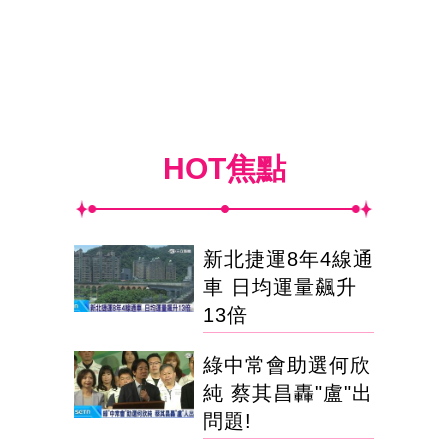
HOT焦點
新北捷運8年4線通
車 日均運量飆升
13倍
綠中常會助選何欣
純 蔡其昌轟"盧"出
問題!