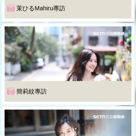
茉ひるMahiru專訪
簡莉紋專訪