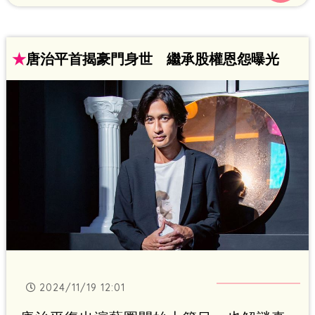
情，近日舊愛復出上節目，對此她也表示
祝福。趙浩雲
★
唐治平首揭豪門身世 繼承股權恩怨曝光
2024/11/19 12:01