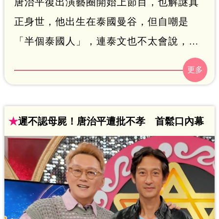
唐治平復出演藝圈開始上節目，也解謎真
正身世，他出生在泰國曼谷，但自嘲是
「半個泰國人」，連泰文也不太會說，每
次到泰國，都因為不會講泰語，讓海關覺
得他的護照是假的，還曾經被帶到小黑屋
過，唐治平心裡氣說：「誰要拿假泰國護
照！」鍾智凱報導
★
遲不認母屍！唐治平遭批不孝 首鬆口內幕