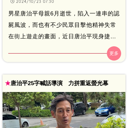
2024/10/23 07:30
男星唐治平母親6月逝世，陷入一連串的認
屍風波，而也有不少民眾目擊他精神失常
在街上遊走的畫面，近日唐治平現身捷運
站受訪，表示還鬆口自己有意重返演藝
圈，對著國內外導演們喊話：「我的狀態
非常好！」影片曝光之後，有人網友留言
說，唐治平現在樣子很像吳慷仁。趙浩雲
★
唐治平25字喊話導演 力拼重返螢光幕