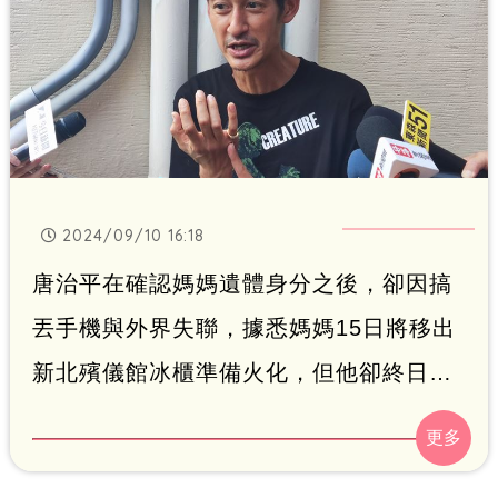
2024/09/10 16:18
唐治平在確認媽媽遺體身分之後，卻因搞
丟手機與外界失聯，據悉媽媽15日將移出
新北殯儀館冰櫃準備火化，但他卻終日在
台北市清真寺附近遊蕩、居無定所，如今
有媒體找到他，受訪時被問到母親火化