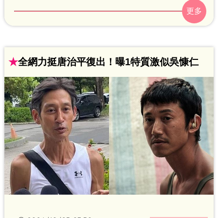
工會辦公室，表示要加入工會，對此工會
理事長曹雨婷鬆口唐治平近況。鍾智凱報
導
★
全網力挺唐治平復出！曝1特質激似吳慷仁