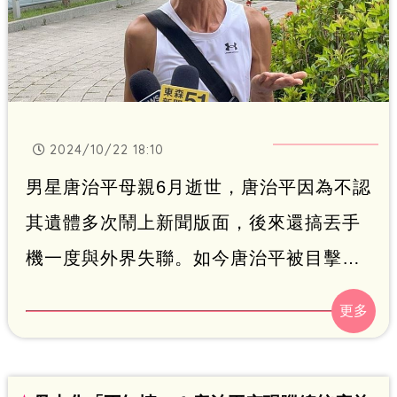
2024/10/22 18:10
男星唐治平母親6月逝世，唐治平因為不認
其遺體多次鬧上新聞版面，後來還搞丟手
機一度與外界失聯。如今唐治平被目擊到
出現在忠孝復興捷運站外，還鬆口自己有
意重返演藝圈，對著國內外導演們喊話：
「我的狀態非常好，一切正在重新出發