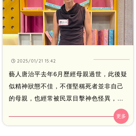
2025/01/21 15:42
藝人唐治平去年6月歷經母親過世，此後疑
似精神狀態不佳，不僅堅稱死者並非自己
的母親，也經常被民眾目擊神色怪異，直
到認屍、母親火化後才逐漸好轉。知名刺
青師粘詩楷近日巧遇他，隨後在社群平台
分享兩人互動，再度引發網友關心。