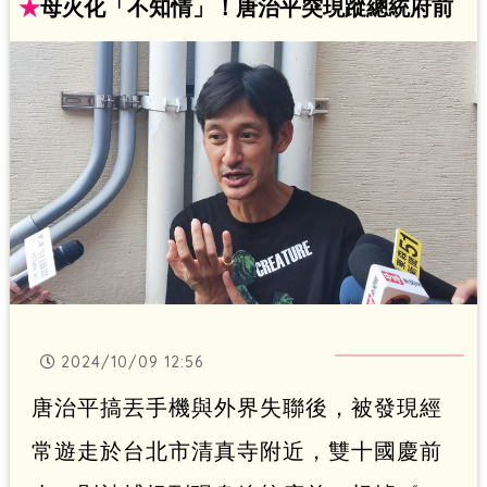
中，希望有機會演到好戲」。
★
母火化「不知情」！唐治平突現蹤總統府前
2024/10/09 12:56
唐治平搞丟手機與外界失聯後，被發現經
常遊走於台北市清真寺附近，雙十國慶前