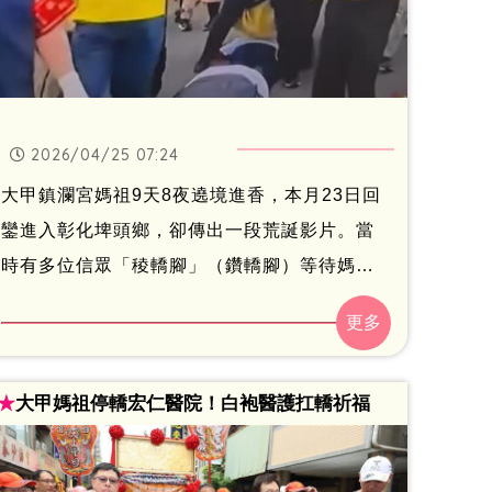
2026/04/25 07:24
大甲鎮瀾宮媽祖9天8夜遶境進香，本月23日回
鑾進入彰化埤頭鄉，卻傳出一段荒誕影片。當
時有多位信眾「稜轎腳」（鑽轎腳）等待媽祖
鑾轎越過，未料一名身穿黃衣的扶轎男子竟未
迴避，反而張開雙腳跨越信徒，從下跪的信眾
身上通過，畫面曝光後引起撻伐，命理師也曝
★
大甲媽祖停轎宏仁醫院！白袍醫護扛轎祈福
光嚴重後果。