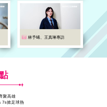
林予晞、王真琳專訪
焦點
員齊聚高雄
sa 7s掀足球熱