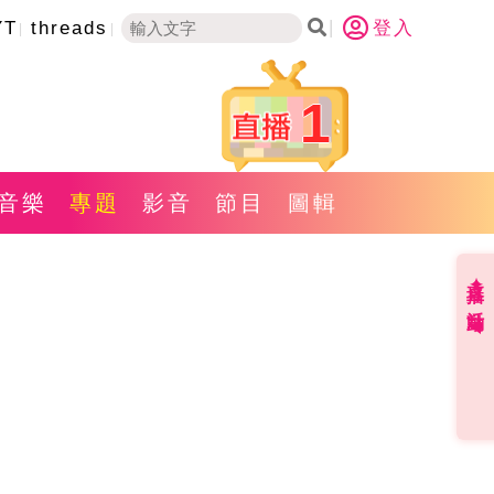
YT
threads
登入
1
音樂
專題
影音
節目
圖輯
直播✦活動