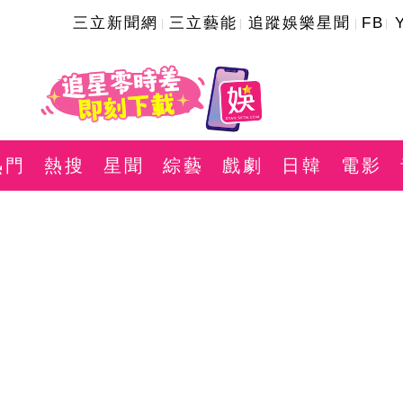
三立新聞網
三立藝能
追蹤娛樂星聞
FB
熱門
熱搜
星聞
綜藝
戲劇
日韓
電影