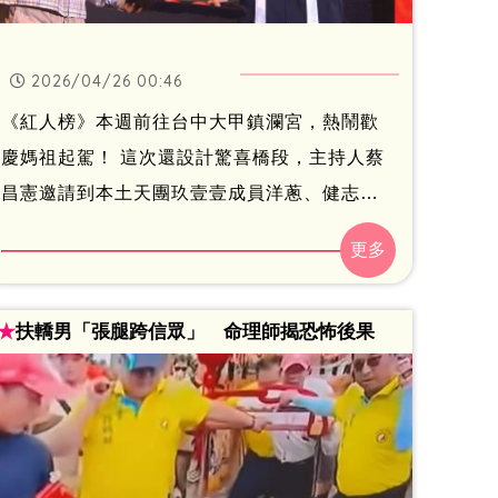
2026/04/26 00:46
《紅人榜》本週前往台中大甲鎮瀾宮，熱鬧歡
慶媽祖起駕！ 這次還設計驚喜橋段，主持人蔡
昌憲邀請到本土天團玖壹壹成員洋蔥、健志現
身助陣！兩人一登場便掀起全場尖叫，與蔡昌
憲合唱《一生只督妳一人》，瞬間點燃現場氣
氛。玖壹壹也表示，難得在台中演出，加上蔡
★
扶轎男「張腿跨信眾」 命理師揭恐怖後果
昌憲熱情邀約，立刻義氣相挺答應演出，展現
出他們之間的深厚情誼，更將現場氣氛推向最
高潮，讓觀眾嗨到不行！