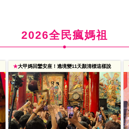
2026全民瘋媽祖
★
大甲媽回鑾安座！遶境變11天顏清標這樣說