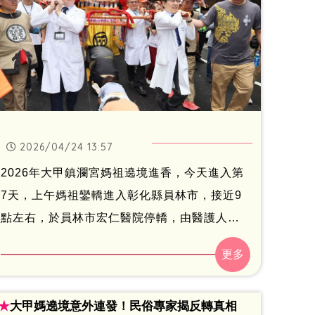
2026/04/24 13:57
2026年大甲鎮瀾宮媽祖遶境進香，今天進入第
7天，上午媽祖鑾轎進入彰化縣員林市，接近9
點左右，於員林市宏仁醫院停轎，由醫護人員
扛轎為患者祈福，醫師們身穿白袍扛轎，讓現
場信徒都非常感動，由宏仁醫院董事長陳鴻
銘，率總院長王斯弘、醫療副院長朱建統、蘇
★
大甲媽遶境意外連發！民俗專家揭反轉真相
俊郎及常春醫院院長汪國麟、副院長林郁、東