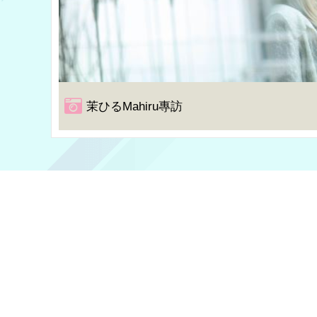
茉ひるMahiru專訪