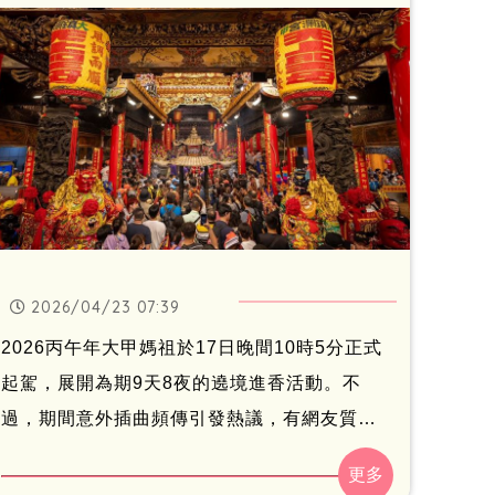
華醫院行政副院長陳家鈞等人接駕，為患者祈
求身體安康。
2026/04/23 07:39
2026丙午年大甲媽祖於17日晚間10時5分正式
起駕，展開為期9天8夜的遶境進香活動。不
過，期間意外插曲頻傳引發熱議，有網友質疑
恐和鎮瀾宮董事長顏清標及立法院副院長江啟
臣親屬過世尚未「對年」有關。對此，民俗專