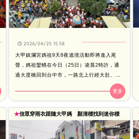
2026/04/25 15:58
大甲鎮瀾宮媽祖9天8夜遶境活動即將進入尾
聲，媽祖鑾轎在今日（25日）凌晨2時許，通
過大度橋回到台中市，一路北上行經大肚、龍
井，並於今日下午1時38分，在烏日分局龍井
分駐所前方，與北港朝天宮媽祖、梧棲浩天宮
媽祖相遇，形成「三媽世紀同框」，罕見畫面
★
信眾穿雨衣跟隨大甲媽 顏清標找到迷你標
也讓信眾驚喜不已，現場聚集萬人爭睹「迎媽
祖」，場面盛大。