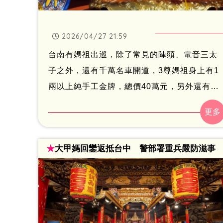
2026/04/27 21:59
台南有媽祖出巡，除了常見的陣頭、電音三太
子之外，還有千萬名車開道，3尊媽祖身上有1
兩以上純手工金牌，總價40萬元，另外還有拎
愛馬仕包信徒表示，要讓媽祖「水水繞境」。
★
大甲媽回鑾返抵台中 警部署重兵嚴防滋事