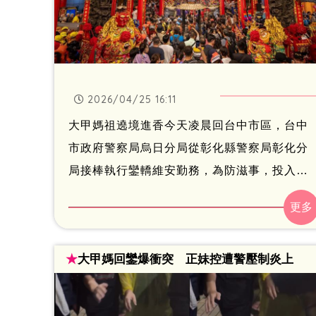
2026/04/25 16:11
大甲媽祖遶境進香今天凌晨回台中市區，台中
市政府警察局烏日分局從彰化縣警察局彰化分
局接棒執行鑾轎維安勤務，為防滋事，投入
161名警力，及協勤民力92名協助交通管制。
★
大甲媽回鑾爆衝突 正妹控遭警壓制炎上