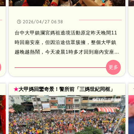
2026/04/27 06:38
台中大甲鎮瀾宮媽祖遶境活動原定昨天晚間11
時回廟安座，但因沿途信眾簇擁，整個大甲鎮
越晚越熱鬧，今天凌晨1時多才回到廟內安座，
讓進香活動劃下句點。
★
大甲媽回鑾奇景！警所前「三媽世紀同框」