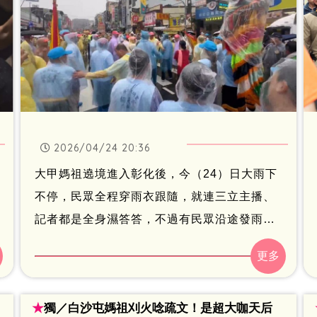
2026/04/24 20:36
大甲媽祖遶境進入彰化後，今（24）日大雨下
不停，民眾全程穿雨衣跟隨，就連三立主播、
記者都是全身濕答答，不過有民眾沿途發雨衣
結緣品。另外大甲鎮瀾宮董事長顏清標與學童
合照時，意外找到迷你版的自己，笑翻全場。
★
獨／白沙屯媽祖刈火唸疏文！是超大咖天后