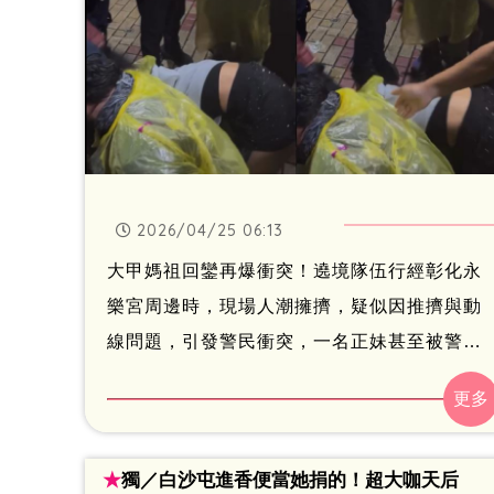
2026/04/25 06:13
大甲媽祖回鑾再爆衝突！遶境隊伍行經彰化永
樂宮周邊時，現場人潮擁擠，疑似因推擠與動
線問題，引發警民衝突，一名正妹甚至被警方
壓制在地，畫面在社群平台Threads上曝光
後，引發熱議。正妹甚至發文控訴警察，「我
看起來是會攻擊警察的人嗎。」
★
獨／白沙屯進香便當她捐的！超大咖天后