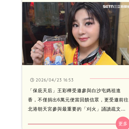
2026/04/23 16:53
「保庇天后」王彩樺受邀參與白沙屯媽祖進
香，不僅捐出6萬元便當回饋信眾，更受邀前往
北港朝天宮參與最重要的「刈火」誦讀疏文儀
式。她坦言壓力爆棚，甚至為了長時間誦讀做
好「包尿布上陣」的準備，直呼「比演出壓力