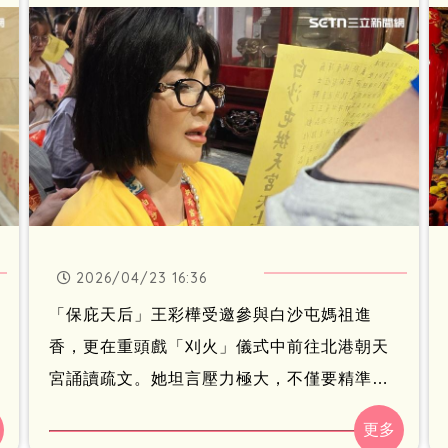
2026/04/23 16:36
「保庇天后」王彩樺受邀參與白沙屯媽祖進
香，更在重頭戲「刈火」儀式中前往北港朝天
宮誦讀疏文。她坦言壓力極大，不僅要精準唸
出大量信眾姓名，還需長時間無法離席，甚至
做好「包尿布上陣」的準備，直呼「比演出壓