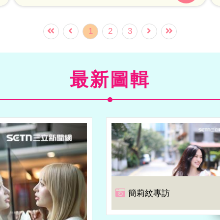
力還大」。
1
2
3
最新圖輯
簡莉紋專訪