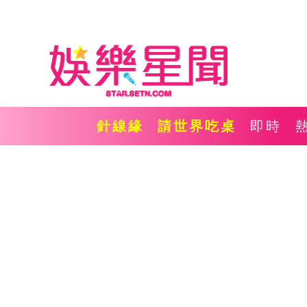
針線緣
請世界吃桌
即時