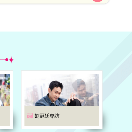
家廖大乙也出面駁斥，直呼「媽祖不驚喪」別
以訛傳訛。
劉冠廷專訪