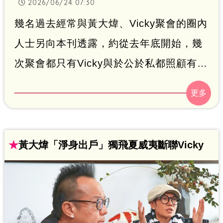
2026/06/24 07:30
幾名過去經常與黃大煒、Vicky聚會的圈內
人士另向本刊透露，約從去年底開始，幾
次聚會都只有Vicky與於公於私都照顧有加
的POLO WL（保羅王劉）現身，不見黃
大煒同行。當時眾人隨口問起黃大煒，
Vicky只回了一句：「隨他去吧！」感覺兩
人似乎又起了爭執，因此未像往常般一同
★
黃大煒「淨身出戶」獨飛夏威夷斷聯Vicky
赴約。