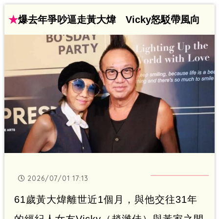
然臉上露出笑容，不過身形依舊消瘦，令
★
爆去年爭吵逼走黃大煒 Vicky怒駁帶風向
人心疼。
2026/07/01 17:13
61歲黃大煒離世近1個月，與他交往31年
的經紀人女友Vicky（趙濰佳）與黃家之間