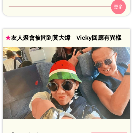
曾向演出經典電影《真白蛇傳》的演員秦
之敏借錢，並以黃大煒名義開出一張200
萬元本票，屆期後卻遲未還款，期間多次
以資金卡在香港及中國大陸等理由延宕。
★
友人聚會被問到黃大煒 Vicky回應有異樣