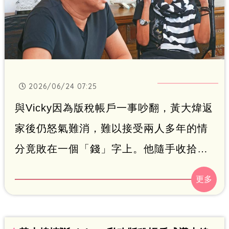
2026/06/24 07:25
與Vicky因為版稅帳戶一事吵翻，黃大煒返
家後仍怒氣難消，難以接受兩人多年的情
分竟敗在一個「錢」字上。他隨手收拾個
人行李，還有一把吉他，幾乎就以「淨身
出戶」姿態，直接買機票飛回夏威夷，當
時身上只帶了約一個月的心臟病藥。