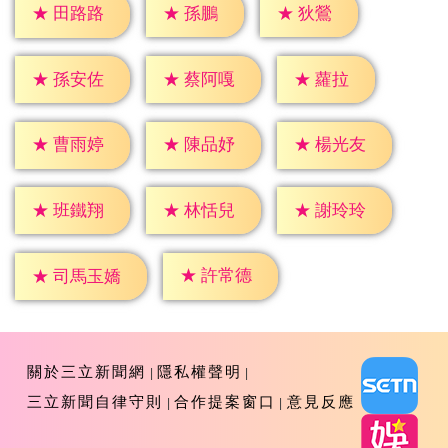
★
孫鵬
★
狄鶯
★
田路路
★
蘿拉
★
孫安佐
★
蔡阿嘎
★
曹雨婷
★
陳品妤
★
楊光友
★
班鐵翔
★
林恬兒
★
謝玲玲
★
許常德
★
司馬玉嬌
關於三立新聞網
隱私權聲明
三立新聞自律守則
合作提案窗口
意見反應