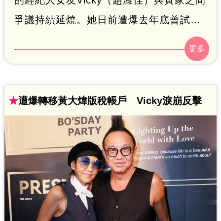
爭議持續延燒。她日前遭爆去年底曾試圖
更改黃大煒版稅收款帳戶，成為兩人分手
導火線，不過她否認此事；今（1）日又傳
出她去年前往香港與黃大煒家人共度聖誕
節，因其他事與黃家人大吵，黃大煒因此
★
遭爆轉移黃大煒版稅帳戶 Vicky淚崩反擊
忍無可忍，離開台灣赴夏威夷定居。對
此，Vicky也做出回應。