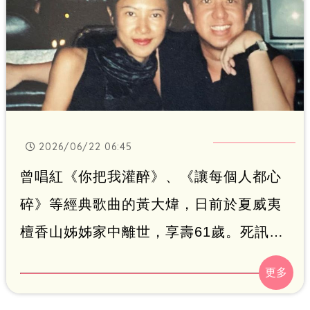
2026/06/22 06:45
曾唱紅《你把我灌醉》、《讓每個人都心
碎》等經典歌曲的黃大煒，日前於夏威夷
檀香山姊姊家中離世，享壽61歲。死訊14
日由姊姊委任律師對外證實，聲明指出兩
位姊姊為其全體繼承人，相關音樂資產則