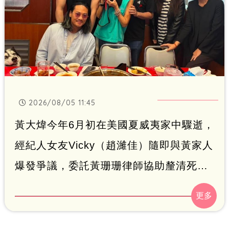
2026/08/05 11:45
黃大煒今年6月初在美國夏威夷家中驟逝，
經紀人女友Vicky（趙濰佳）隨即與黃家人
爆發爭議，委託黃珊珊律師協助釐清死因
及處理相關事務。事隔2個月，Vicky 4日
在社群平台分享近況，只見她與黃珊珊、
POLO WL（保羅王劉）等好友聚會，雖