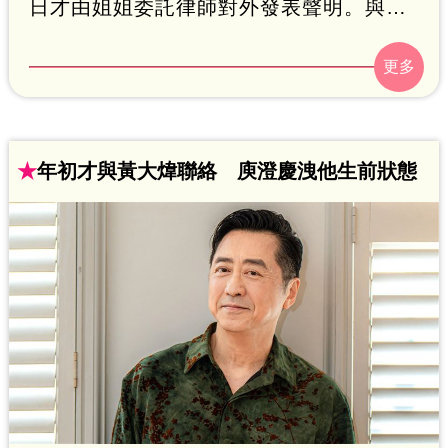
日才由姐姐委託律師對外發表聲明。與他
相伴31年、卻始終未登記結婚的趙濰佳
（Vicky Chao），因被排除在後事處理之
外，憤而怒轟整個程序違法；近來她與黃
家隔空交火，在獲得外界不少同情之際，
★
年初才與黃大煒聯絡 庾澄慶洩他生前狀態
也有知情人士向本刊透露背後內幕。