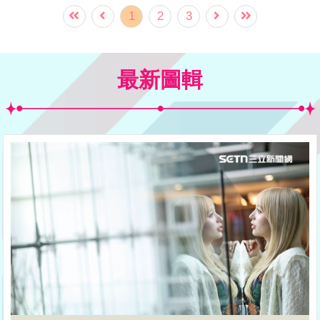
由委任律師事務所作為唯一合法授權窗
1
2
3
口，將其母親、2位弟弟與交往31年的經
紀人女友Vicky（趙濰佳）全都排除在外，
最新圖輯
消息震驚整個演藝圈。Vicky昨（21）日
在社群平台發文寫下這段時間的心情，強
調自己並未想要爭產只想要