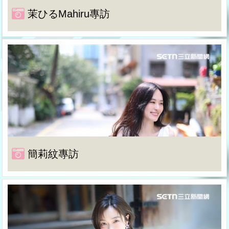
茉ひるMahiru專訪
簡莉紋專訪