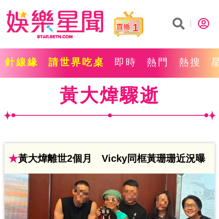
1
針線緣
請世界吃桌
即時
熱門
熱搜
黃大煒驟逝
★
黃大煒離世2個月 Vicky同框黃珊珊近況曝