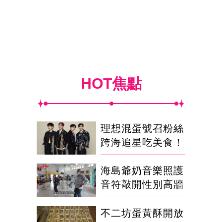
HOT焦點
理想混蛋號召粉絲
跨海追星吃美食！
海島爺奶音樂照護
音符敲開性別高牆
不二坊蛋黃酥開放