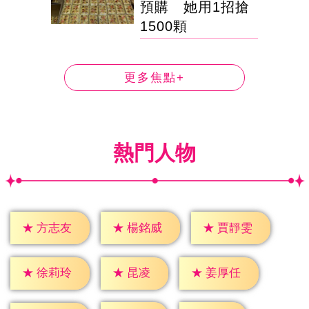
預購 她用1招搶
1500顆
更多焦點+
熱門人物
★
方志友
★
楊銘威
★
賈靜雯
★
昆凌
★
徐莉玲
★
姜厚任