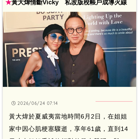
★
黃大煒情斷Vicky 私改版稅帳戶成導火線
2026/06/24 07:14
黃大煒於夏威夷當地時間6月2日，在姐姐
家中因心肌梗塞驟逝，享年61歲，直到14