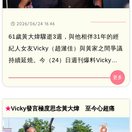
2026/06/24 16:46
61歲黃大煒驟逝3週，與他相伴31年的經
紀人女友Vicky（趙濰佳）與黃家之間爭議
持續延燒。今（24）日週刊爆料Vicky去
年底曾試圖更改黃大煒版稅收款帳戶，成
為兩人情斷導火線。對此，《三立新聞
網》致電Vicky求證，她激動否認相關指
控，聲淚俱下痛訴：「黃大煒走了，希望
★
Vicky發言極度思念黃大煒 至今心超痛
大家以後不用再想到我，就當我死了吧，
我都覺得我不應該活著。」