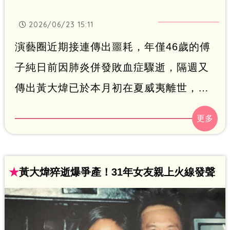
2026/06/23 15:11
演藝圈近期接連傳出噩耗，年僅46歲的傅
子純日前因肺炎併發敗血症驟逝，隔週又
傳出黃大煒已於本月初在夏威夷離世，享
壽61歲。庾澄慶（哈林）睽違9年推出全
新創作單曲〈愛人啊〉，今（23）日出席
記者會，談及傅子純生前最後一次錄製節
目，正是他主持的《哈！真相大白了》，
★
黃大煒猝逝爆爭產！31年女友親上火線發聲
黃大煒則與他同期出道，令他感慨萬分。