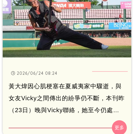
2026/06/24 08:24
黃大煒因心肌梗塞在夏威夷家中驟逝，與
女友Vicky之間傳出的紛爭仍不斷，本刊昨
（23日）晚與Vicky聯絡，她至今仍處在
極大哀傷中說：「我最近想過，是否我不
該安排治療，黃大煒就不會過世了？心超