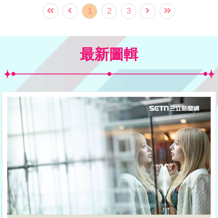
陷害失蹤，魏蔓、陶嫚曼這對姊妹終於撕
1
2
3
破臉，而陶嫚曼面對將自己疼愛如親生女
兒的父親，卻因自己而被害，愧疚、崩
最新圖輯
潰、無法接受各種複雜情緒都在一個眼神
中流洩而出，讓觀眾看得心痛又心疼。