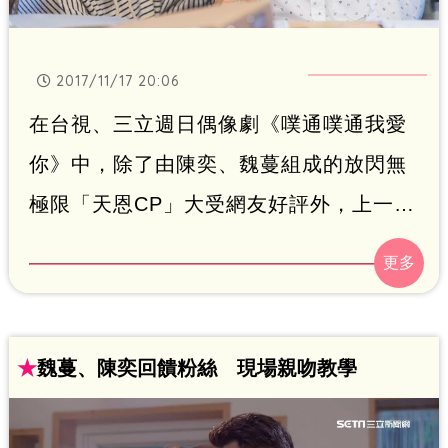
2017/11/17 20:06
在台視、三立週日偶像劇《噗通噗通我愛
你》中，除了由陳奕、魏蔓組成的放閃無
極限「天恩CP」大受網友好評外，上一集
簡宏霖和陶嫚曼也有被湊對成功的跡象，
成為暖心「凡艾CP」，網友更貼心下註解
說兩人是談一段「平凡的愛情」，這也是
簡宏霖在週播偶像劇中首次配對成功，讓
★
魏蔓、陳奕回饋粉絲 現場親吻教學
他開心大喊：「終於破除週播偶像劇孤獨
終老的魔咒啦！」