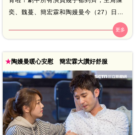
奕、魏蔓、簡宏霖和陶嫚曼今（27）日也
都開心出席殺青宴，他們除了感謝幕前和
幕後工作人員的付出外，由於陳奕在劇中
患有心臟病，相當「有心」的他還送給演
員們心臟造型的紀念品以及卡片表達感謝
★
陶嫚曼暖心安慰 簡宏霖大讚好舒服
之情，更笑稱「這是我的心」，陳奕跟魏
蔓也透露，今天早上殺青時，他們都百感
交集險哭，更笑說結局「顛覆想像」，要
觀眾們期待！