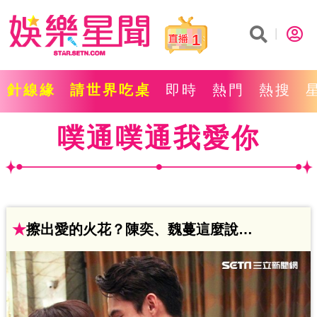
1
針線緣
請世界吃桌
即時
熱門
熱搜
噗通噗通我愛你
★
擦出愛的火花？陳奕、魏蔓這麼說…