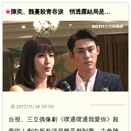
身殺青，兩人累積滿滿的感情和情緒，在
★
陳奕、魏蔓殺青吞淚 悄透露結局是…
殺青後直呼「真的不敢直視對方」、「久
久不能自已」。
2017/11/28 09:00
台視、三立偶像劇《噗通噗通我愛你》殺
青啦！劇中所有演員幾乎都到齊，主角陳