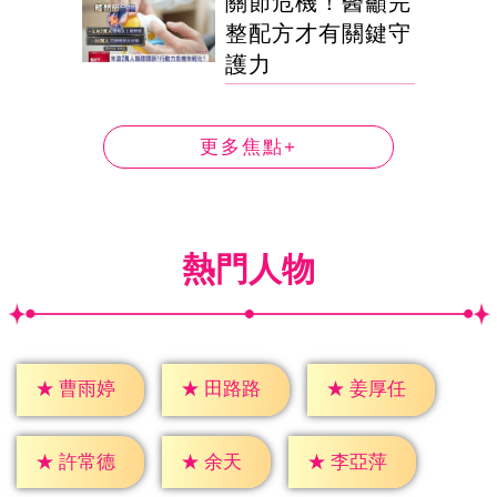
關節危機！醫籲完
整配方才有關鍵守
護力
更多焦點+
熱門人物
★
曹雨婷
★
田路路
★
姜厚任
★
余天
★
許常德
★
李亞萍