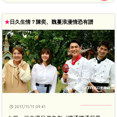
能發展，陳奕則害羞表示不好說，稱讚魏
蔓是很棒的女生，魏蔓也回讚陳奕是條件
★
日久生情？陳奕、魏蔓浪漫情恐有譜
很好的男生。
2017/11/11 09:41