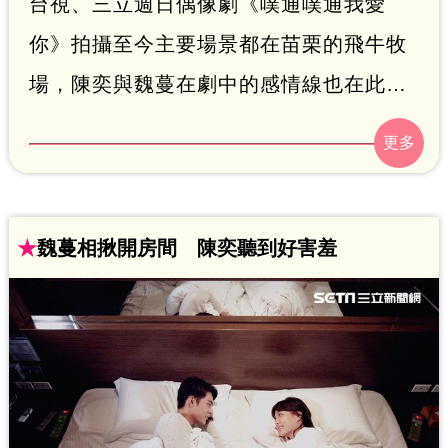
台視、三立週日偶像劇《噗通噗通我愛
你》拍攝至今主要場景都在苗栗的飛牛牧
場，陳奕與魏蔓在劇中的感情線也在此萌
芽，吸引不少粉絲趨之若鶩，想前往探訪
他們的定情之地。８日劇組特別邀請近40
位粉絲前往探班，陳奕、魏蔓、簡宏霖與
陶嫚曼四人特別化身導覽員，親自為粉絲
★
魏蔓相揪開房間 陳奕聽到好害羞
介紹重要景點，並且大玩場景記憶力考驗
遊戲，甚至還吸引了大陸粉絲報名參加。