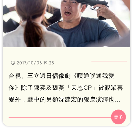
幫忙拍照。
2017/10/06 19:25
台視、三立週日偶像劇《噗通噗通我愛
你》除了陳奕及魏蔓「天恩CP」被觀眾喜
愛外，戲中的另類沈建宏的狠戾演繹也引
起不少討論。本週預告劇中演員大飆戲，
劇中飾演魏蔓爸爸的沈孟生疑似被沈建宏