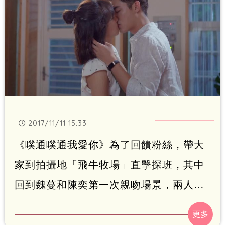
2017/11/11 15:33
《噗通噗通我愛你》為了回饋粉絲，帶大
家到拍攝地「飛牛牧場」直擊探班，其中
回到魏蔓和陳奕第一次親吻場景，兩人也
上演親吻教學，陳奕笑說每次拍完都會說
「謝謝導演」，但兩人戲外到底有沒有可