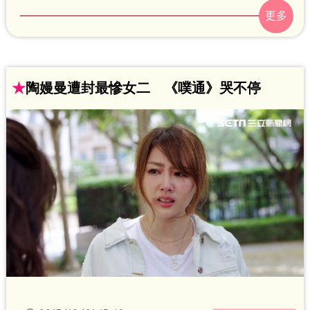
洗澡，無時無刻親不停，讓觀眾看得驚
呼：「太甜了！」而簡宏霖自發現陳奕是
同父異母親哥哥後，儘管還愛著魏蔓，也
毅然從追求者退位，但不仍忘向陳奕放話
★
陶嫚曼遭封最慘女二 《噗通》哭不停
不准傷害魏蔓，「不然就別怪我不客
氣」。最近劇中關係突轉變為三人行，不
論故事情節發展到哪，總是陳奕加魏蔓再
加上簡宏霖，三人黏答答的情形形成了
「三人行不行」