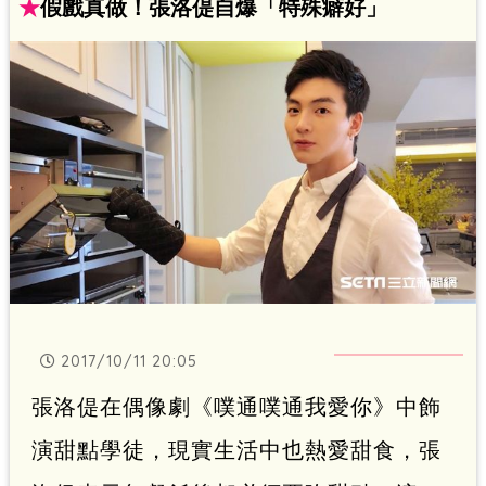
絲的氣球與手繪海報布置得像園遊會，再
★
假戲真做！張洛偍自爆「特殊癖好」
加上主要演員魏蔓、簡宏霖等齊聚一堂為
好人緣的「波鼠」陳奕慶生，讓因為連夜
趕戲而感冒打點滴的他感到相當窩心。
2017/10/11 20:05
張洛偍在偶像劇《噗通噗通我愛你》中飾
演甜點學徒，現實生活中也熱愛甜食，張