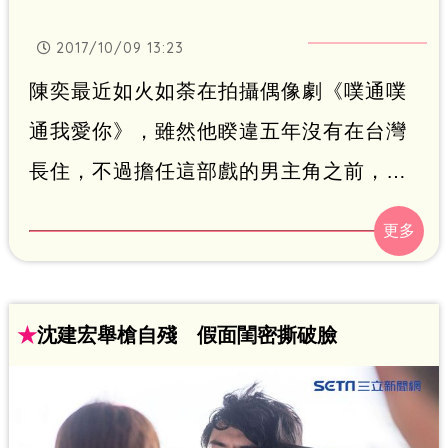
2017/10/09 13:23
陳奕最近如火如荼在拍攝偶像劇《噗通噗
通我愛你》，雖然他睽違五年沒有在台灣
長住，不過擔任這部戲的男主角之前，在
大陸早已累積超過兩百萬的粉絲。今年30
歲的陳奕即將於本月16號生日，稍早他在
粉絲團po出，日前他開車時撇見旁邊265
公車，竟然是自己的大型海報，著實地嚇
★
沈建宏舉槍自殘 假面閨密撕破臉
一跳，原來是粉絲為了慶祝他生日，而製
作的大型公車海報，驚喜之餘立刻請朋友