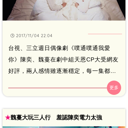
2017/11/04 22:04
台視、三立週日偶像劇《噗通噗通我愛
你》陳奕、魏蔓在劇中組天恩CP大受網友
好評，兩人感情雖逐漸穩定，每一集都宛
如新婚夫妻般甜蜜放閃，沒想到最新一集
陳奕心臟竟意外出現排斥情況，甚至危及
生命，而魏蔓傷心之餘，精心安排一場浪
漫約會安慰陳奕，甚至帶陳奕去motel「開
★
魏蔓大玩三人行 羞認陳奕電力太強
房間」，兩人共躺在一張大床上，小倆口