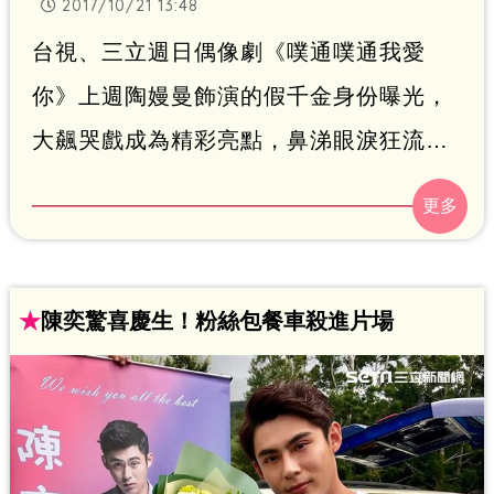
2017/10/21 13:48
台視、三立週日偶像劇《噗通噗通我愛
你》上週陶嫚曼飾演的假千金身份曝光，
大飆哭戲成為精彩亮點，鼻涕眼淚狂流哭
到沒形象，卻也被網友大讚很會哭、很會
演。劇中陶嫚曼更意外發現親生父親竟是
黑道大哥孫鵬，連劇中男友沈建宏都自殺
離她而去，戲劇化轉折與悲慘劇情，讓陶
★
陳奕驚喜慶生！粉絲包餐車殺進片場
嫚曼受封「史上最慘女二」，觀眾對她又
愛又恨。