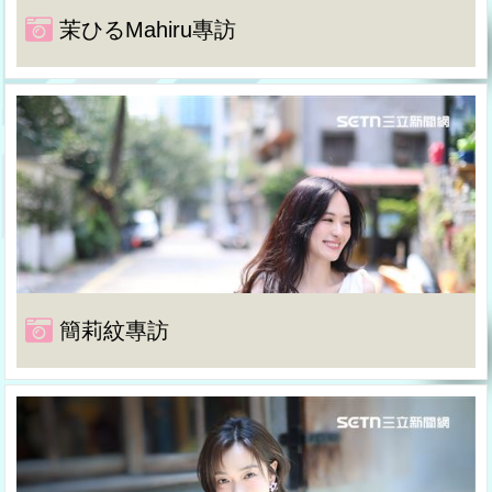
茉ひるMahiru專訪
簡莉紋專訪