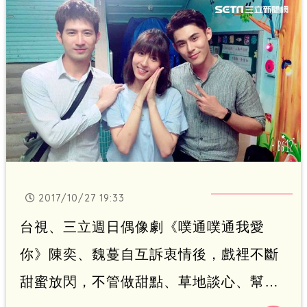
露出尷尬害羞的神情，更讓粉絲不禁敲碗
期待：「快發生點什麼事情吧！」
2017/10/27 19:33
台視、三立週日偶像劇《噗通噗通我愛
你》陳奕、魏蔓自互訴衷情後，戲裡不斷
甜蜜放閃，不管做甜點、草地談心、幫狗