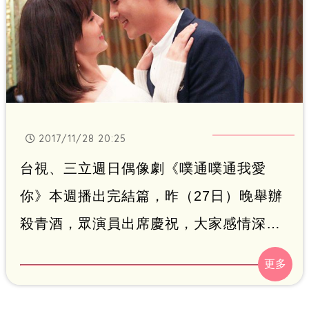
2017/11/28 20:25
台視、三立週日偶像劇《噗通噗通我愛
你》本週播出完結篇，昨（27日）晚舉辦
殺青酒，眾演員出席慶祝，大家感情深
厚，現場充滿了歡笑與依依不捨的感人氣
氛。《噗通》經歷近半年的拍攝期，男女
主角陳奕、魏蔓昨日終於在狂風暴雨中濕