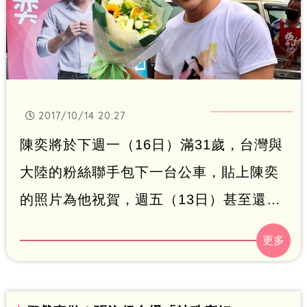
2017/10/14 20:27
陳奕將於下週一（16日）滿31歲，台灣與
大陸的粉絲聯手包下一台公車，貼上陳奕
的照片為他祝賀，週五（13日）甚至還大
手筆開餐車殺進苗栗拍戲現場，請台視、
三立偶像劇《噗通噗通我愛你》的劇組與
全體演員吃飯，飛牛牧場拍攝場景也被粉