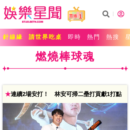
1
針線緣
請世界吃桌
即時
熱門
熱搜
燃燒棒球魂
★
連續2場安打！ 林安可掃二壘打貢獻1打點