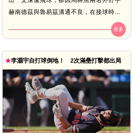
赫南德茲與魯易茲溝通不良，在接球時發
生嚴重碰撞，球不僅未被接住，更直接彈
出全壘打牆形成兩分砲，成為罕見的烏龍
全壘打。此役亞古納轟出本季第10支全壘
打，生涯9季中有8季達雙位數開轟紀錄。
★
李灝宇自打球倒地！ 2次滿壘打擊都出局
身為前國聯MVP，亞古納力求找回昔日
「40轟、70盜」的巔峰身手，這場離譜的
守備失誤也讓勇士隊幸運先馳得點，引發
球迷熱議。