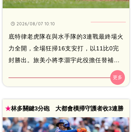
2026/08/07 10:10
底特律老虎隊在與水手隊的3連戰最終場火
力全開，全場狂掃16支安打，以11比0完
封勝出。旅美小將李灝宇此役擔任替補，
於7局下接替守備二壘，並與巴耶茲聯手策
動雙殺。可惜李灝宇打擊手感近期陷入低
潮，本場2打數無安打，不僅中斷了先前連
續12場敲安的紀錄，近7戰更是僅擊出1支
★
林多關鍵3分砲 大都會橫掃守護者收3連勝
安打。他在8局上站上打擊區時，一度因自
打球擊中身體痛苦倒地，最終該打席擊出