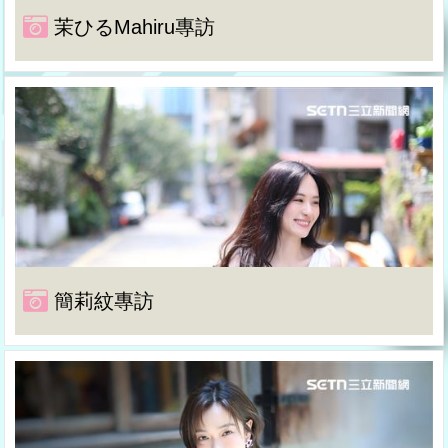
茉ひるMahiru專訪
簡莉紋專訪