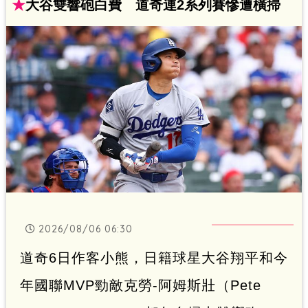
達成單季25轟25盜紀錄，更成為隊史首位
★
大谷雙響砲白費 道奇連2系列賽慘遭橫掃
連續兩季達標的球員，其25歲前累積的67
轟更位居隊史第二。
2026/08/06 06:30
道奇6日作客小熊，日籍球星大谷翔平和今
年國聯MVP勁敵克勞-阿姆斯壯（Pete