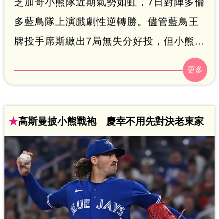
芝加哥小熊隊近期氣勢如虹，7日對陣多倫
多藍鳥隊上演戲劇性逆轉勝。儘管藍鳥王
牌投手席斯繳出7局無失分好投，但小熊在
九局下靠布瑞格曼擊出追平兩分砲，將戰
線逼入延長賽。最終十一局下半，藍鳥捕
手發生致命傳球失誤，助小熊以3：2奪下
四連勝。小熊近期11戰8勝，戰績67勝49
★
高斯曼披小熊戰袍 慶幸不用先對決老東家
敗穩居國聯中區第二，季後賽席位漸趨穩
固。