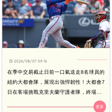
三壘界外飛球出局。儘管李灝宇在7月繳出
打擊率2成96的好成績，但近期狀態明顯
下滑，後續表現仍待調整以爭取更多先發
機會。
2026/08/07 09:16
在季中交易截止日前一口氣送走8名球員的
紐約大都會隊，展現出強悍韌性！大都會7
日在客場挑戰克里夫蘭守護者隊，終場以
13：6大勝，不僅收下交易截止日後的3連
勝，更在克里夫蘭主場完成3連戰橫掃。