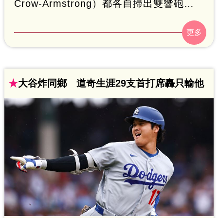
Crow-Armstrong）都各自掃出雙響砲，
雙方加起來狂打29支安打，最後由小熊
7：6險勝，橫掃道奇送今年最慘6連敗。
★
大谷炸同鄉 道奇生涯29支首打席轟只輸他