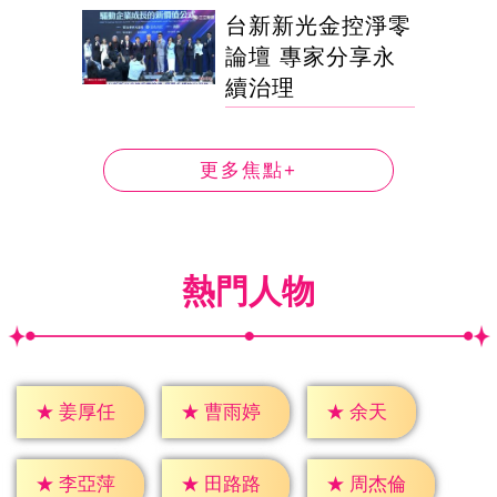
台新新光金控淨零
論壇 專家分享永
續治理
更多焦點+
熱門人物
★
余天
★
姜厚任
★
曹雨婷
★
李亞萍
★
田路路
★
周杰倫