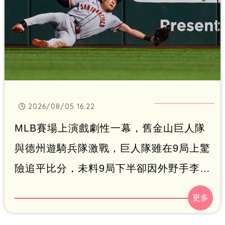
2026/08/05 16:22
MLB賽場上演戲劇性一幕，舊金山巨人隊
與德州遊騎兵隊激戰，巨人隊雖在9局上驚
險追平比分，未料9局下半卻因外野手李政
厚意外跌倒，導致遊騎兵擊出再見安打，
最終以5比4飲恨落敗。此役遊騎兵打者杜