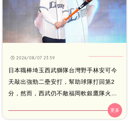
2026/08/07 23:59
日本職棒埼玉西武獅隊台灣野手林安可今
天敲出強勁二壘安打，幫助球隊打回第2
分，然而，西武仍不敵福岡軟銀鷹隊火
力，在3連戰首戰以2比5輸球。