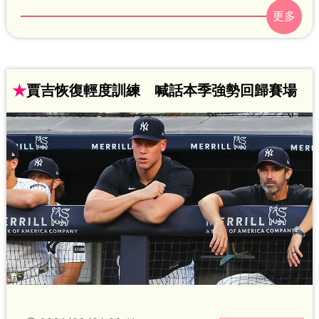
物。據悉，培若塔在今年6月主動出面，針
對大都會兩大球星索托與林多之間長期緊
張的關係，安排了一場閉門溝通會議。兩
人隨後承認彼此互動確實改善，關係進步
★
賈吉恢復輕度訓練 喊話本季強勢回歸賽場
神速。雖然培若塔本季場上表現下滑，最
終遭到交易，但這場成功化解隊內球星心
結的「破冰行動」，被外界視為他離隊前
對大都會最深遠的貢獻。