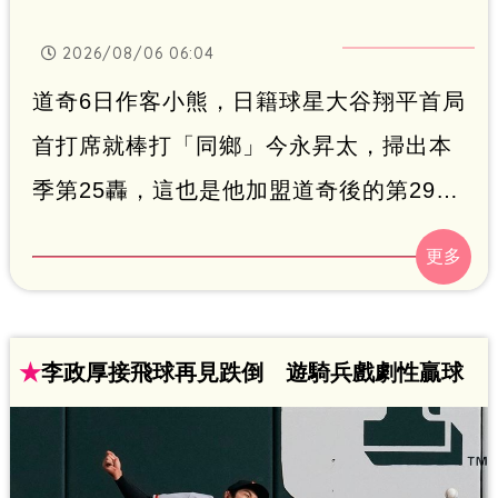
2026/08/06 06:04
道奇6日作客小熊，日籍球星大谷翔平首局
首打席就棒打「同鄉」今永昇太，掃出本
季第25轟，這也是他加盟道奇後的第29支
首局首打席全壘打，正式超越傳奇二壘手
洛培茲（Davey Lopes），獨居隊史第
二。
★
李政厚接飛球再見跌倒 遊騎兵戲劇性贏球