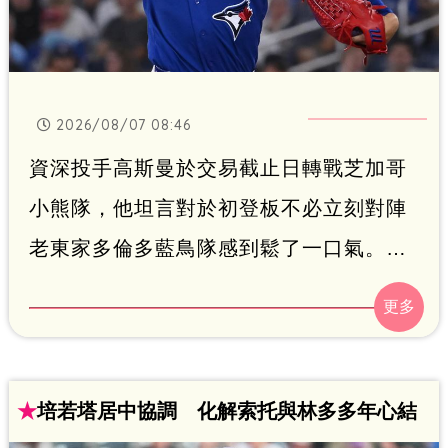
2026/08/07 08:46
資深投手高斯曼於交易截止日轉戰芝加哥
小熊隊，他坦言對於初登板不必立刻對陣
老東家多倫多藍鳥隊感到鬆了一口氣。高
斯曼將於週五對戰堪薩斯市皇家隊迎來首
秀，他表示面對前隊友在精神上會帶來巨
大負擔，因此很慶幸能避開。
★
培若塔居中協調 化解索托與林多多年心結