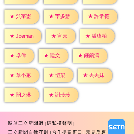
★
吳宗憲
★
李多慧
★
許常德
★
宣云
★
潘瑋柏
★
Joeman
★
卓偉
★
建文
★
鍾鎮濤
★
愷樂
★
章小蕙
★
丟丟妹
★
關之琳
★
謝玲玲
關於三立新聞網
隱私權聲明
三立新聞自律守則
合作提案窗口
意見反應