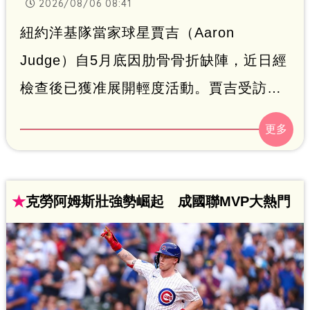
2026/08/06 08:41
紐約洋基隊當家球星賈吉（Aaron
Judge）自5月底因肋骨骨折缺陣，近日經
檢查後已獲准展開輕度活動。賈吉受訪時
強調本季必將回歸，對復健進度深具信
心，目前正透過跑步與阻力訓練進行調
整，後續將視掃描結果評估是否能加入打
擊與傳球等高強度訓練。洋基隊近期打線
★
克勞阿姆斯壯強勢崛起 成國聯MVP大熱門
陷入低潮，總教練布恩提醒復健需以骨頭
完全癒合為首要條件。