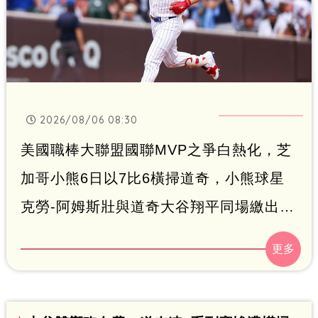
2026/08/06 08:30
美國職棒大聯盟國聯MVP之爭白熱化，芝
加哥小熊6日以7比6橫掃道奇，小熊球星
克勞-阿姆斯壯與道奇大谷翔平同場繳出雙
響砲，表現極為精彩。賽後根據最新賠
率，克勞-阿姆斯壯正式超越大谷，成為國
聯MVP頭號熱門。克勞-阿姆斯壯此役不僅