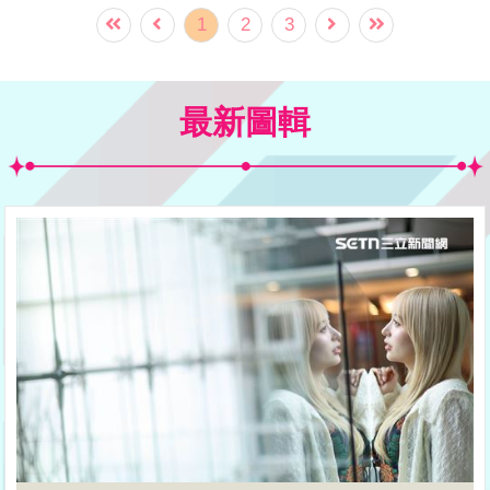
倫表現亮眼，貢獻3分打點成為致勝功臣。
1
2
3
李政厚在追逐深遠飛球時，於警戒區腳步
不穩摔倒，錯失接球良機，賽後神情顯得
最新圖輯
相當沮喪。這場比賽雙方互有領先，最後
由遊騎兵在主場戲劇性勝出，李政厚的意
外失誤成為比賽關鍵轉折，引發球迷熱
議。