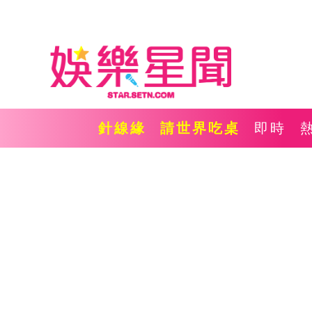
針線緣
請世界吃桌
即時