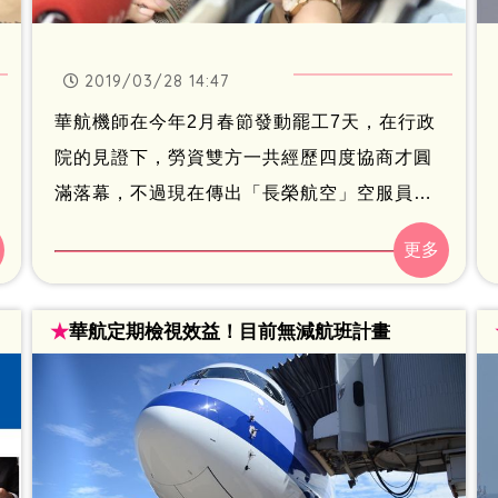
2019/03/28 14:47
華航機師在今年2月春節發動罷工7天，在行政
院的見證下，勞資雙方一共經歷四度協商才圓
滿落幕，不過現在傳出「長榮航空」空服員，
也醞釀罷工。空服員工會秘書長鄭雅菱，28日
在《梅爾文嗆新聞》廣播專訪中透露，長榮有
威權管制問題，若資方仍對訴求沒有回應，不
★
華航定期檢視效益！目前無減航班計畫
排除採取罷工行動。