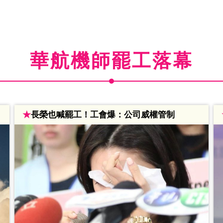
華航機師罷工落幕
★
長榮也喊罷工！工會爆：公司威權管制