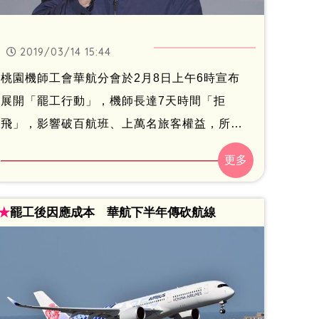
2019/03/14 15:44
桃園機師工會華航分會於2月8日上午6時宣布
展開「罷工行動」，機師長達7天時間「拒
飛」，影響破百航班、上萬名旅客權益，所幸
在2月14日情人節當天圓滿落幕。事隔1個月，
交通部長林佳龍今（14）日在臉書曝光「達成
協議」之最新進度，以及提醒受影響旅客賠償
★
罷工後因應成本 華航下半年傳砍航線
專案，將於將於5月底截止申請，最後不忘特別
喊話華航勞資雙方：「相互信任需要長久累
積，破壞互信往往是在一夕之間。我們一定要
珍惜彼此，『勞資一體，善待彼此』！