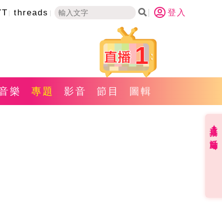
YT
threads
登入
1
音樂
專題
影音
節目
圖輯
直播✦活動