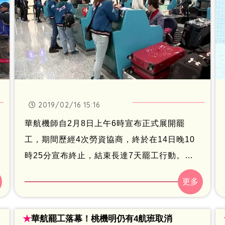
2019/02/16 15:16
華航機師自2月8日上午6時宣布正式展開罷
工，期間歷經4次勞資協商，終於在14日晚10
時25分宣布終止，結束長達7天罷工行動。華
航原定今（16）日起航班有望全數回歸正常，
不過據官網顯示至下週三（20 ）日止仍有34
航班取消。對此，華航表示，自下週四（21
★
華航罷工落幕！桃機明仍有4航班取消
日）起航班才會依公司表訂班表全數恢復飛