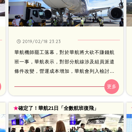
2019/02/18 23:23
華航機師罷工落幕，對於華航將大砍不賺錢航
班一事，華航表示，對部分航線涉及組員派遣
條件改變，營運成本增加，華航會列入檢討機
制提改善方案，但目前未針對特定航班減班或
停飛。
★
確定了！華航21日「全數航班復飛」