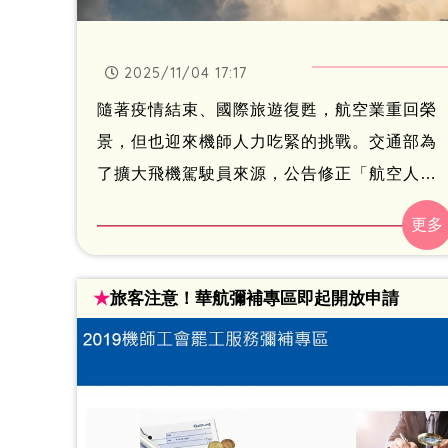
2025/11/04 17:17
隨著疫情結束、國際旅遊復甦，航空業重回榮
景，但也迎來機師人力吃緊的挑戰。交通部為
了擴大飛機駕駛員來源，公告修正「航空人員
檢定給證管理規則」，將商用駕駛員申請檢定
年齡從原本的20歲下修為18歲，民航運輸駕駛
員從23歲放寬為21歲，新制將在明（5）日正
★
旅客注意！華航彌補專區即起開放申請
式上路。