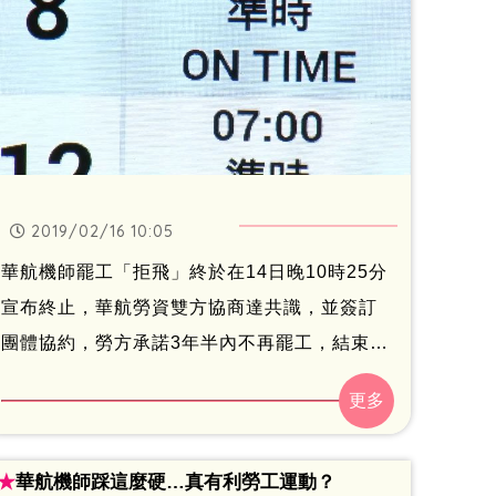
2019/02/16 10:05
華航機師罷工「拒飛」終於在14日晚10時25分
宣布終止，華航勞資雙方協商達共識，並簽訂
團體協約，勞方承諾3年半內不再罷工，結束長
達7天的罷工行動。華航原定今（16）日航班
有望全數恢復正常，不過據官網航班異動最新
資料顯示，華航今仍有8航次取消，提醒有搭乘
★
華航機師踩這麼硬…真有利勞工運動？
計畫之民眾，要隨時注意華航最新航班異動。