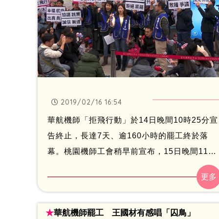
2019/02/16 16:54
華航機師「拒飛行動」於14日晚間10時25分宣
告終止，長達7天、逾160小時的罷工終於落
幕。桃園機師工會稍早前宣布，15日晚間11時
前，600多位參與罷工會員檢定證已全數領
回，對於此次行動再三向社會大眾致歉，並承
諾將盡最大努力，全力投入支援航班的派遣，
★
華航機師罷工 王國材有感唱「囚鳥」
對於第一線地勤同仁於期間所承受壓力，也表