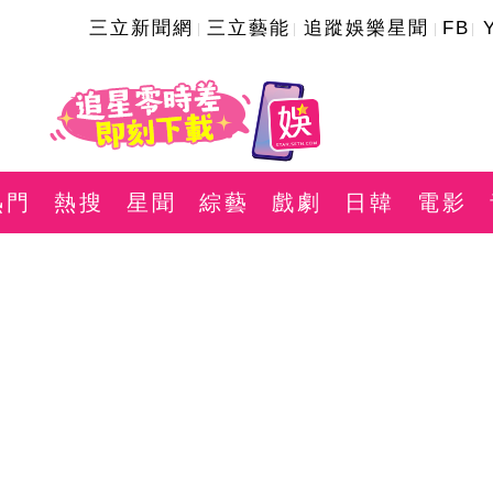
三立新聞網
三立藝能
追蹤娛樂星聞
FB
熱門
熱搜
星聞
綜藝
戲劇
日韓
電影