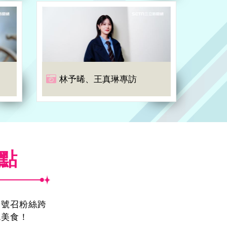
林予晞、王真琳專訪
焦點
蛋號召粉絲跨
吃美食！