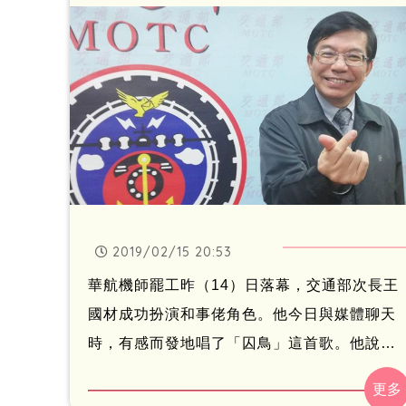
達最深歉意。
2019/02/15 20:53
華航機師罷工昨（14）日落幕，交通部次長王
國材成功扮演和事佬角色。他今日與媒體聊天
時，有感而發地唱了「囚鳥」這首歌。他說，
機師罷工期間，讓他想到交通部與旅客像囚鳥
被困住。