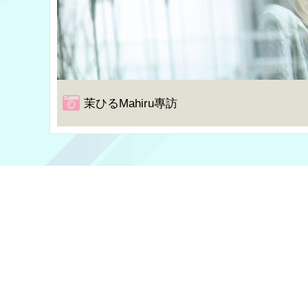
茉ひるMahiru專訪