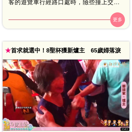
客的遊覽車行經路口處時，險些撞上交通
管制的員警，甚至疑似為了想通過路口而
衝撞員警，最終員警竟下跪拜託對方讓行
人先行通過，引發關注，也讓網友感嘆
「這幾年風評真的越來越差」。
★
首求就選中！8聖杯獲新爐主 65歲婦落淚