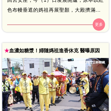
色布幔垂遮的媽祖再展聖顏，大殿擠滿萬
頭攢動的信眾，值年爐主也把從北港朝天
宮刈火、帶回的萬年香火，分添至各香爐
合爐，接著收頭旗，代表今年進香圓滿完
成。
★
血濃如糖漿！婦隨媽祖進香休克 醫曝原因