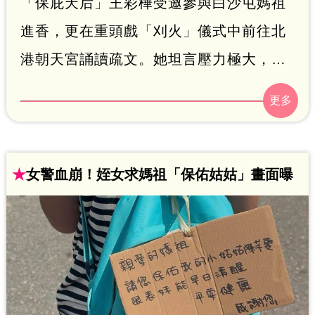
「保庇天后」王彩樺受邀參與白沙屯媽祖
進香，更在重頭戲「刈火」儀式中前往北
港朝天宮誦讀疏文。她坦言壓力極大，不
僅要精準唸出大量信眾姓名，還需長時間
無法離席，甚至做好「包尿布上陣」的準
備，直呼「比演出壓力還大」。
★
女警血崩！姪女求媽祖「保佑姑姑」畫面曝