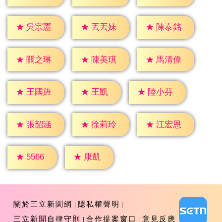
★
吳宗憲
★
丟丟妹
★
陳泰銘
★
關之琳
★
陳美琪
★
馬清偉
★
王凱
★
王國旌
★
陸小芬
★
張韶涵
★
徐莉玲
★
江宏恩
★
康凱
★
5566
關於三立新聞網
隱私權聲明
三立新聞自律守則
合作提案窗口
意見反應