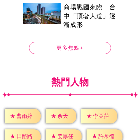
商場戰國來臨 台
中「頂奢大道」逐
漸成形
更多焦點+
熱門人物
★
余天
★
曹雨婷
★
李亞萍
★
田路路
★
姜厚任
★
許常德