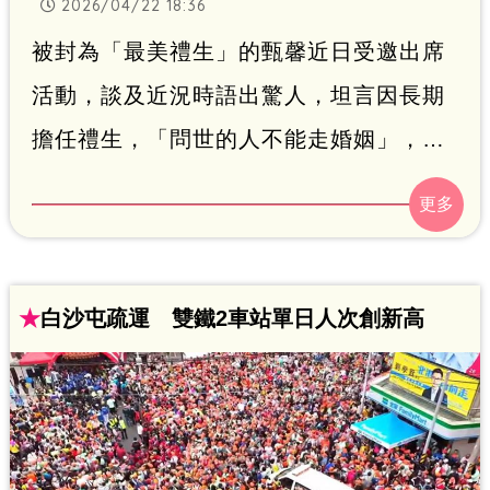
2026/04/22 18:36
被封為「最美禮生」的甄馨近日受邀出席
活動，談及近況時語出驚人，坦言因長期
擔任禮生，「問世的人不能走婚姻」，因
此已做好不結婚的準備；同時也分享自己
參與白沙屯媽祖進香義工工作已長達11
年，信仰歷程成為人生重要支柱。
★
白沙屯疏運 雙鐵2車站單日人次創新高