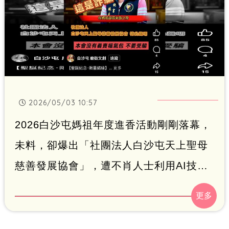
2026/05/03 10:57
2026白沙屯媽祖年度進香活動剛剛落幕，
未料，卻爆出「社團法人白沙屯天上聖母
慈善發展協會」，遭不肖人士利用AI技
術，對外發布「福氣包」義賣活動，企圖
欺騙信眾「假募款真詐財」，對此，慈善
發展協會緊急發文駁斥，強調已報警處