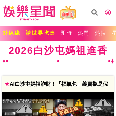
1
針線緣
請世界吃桌
即時
熱門
熱搜
2026白沙屯媽祖進香
★
AI白沙屯媽祖詐財！「福氣包」義賣攏是假