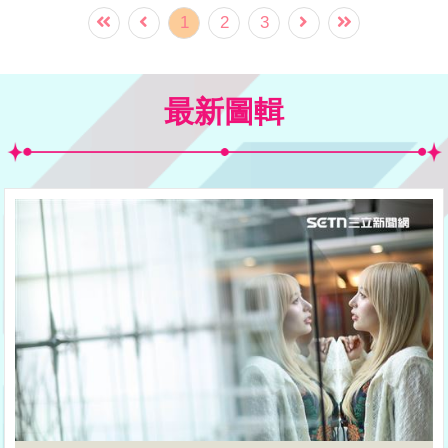
到腳起水泡，背負的氣象君也因為大家太
1
2
3
熱情，從原先的8公斤變成11公斤。
最新圖輯