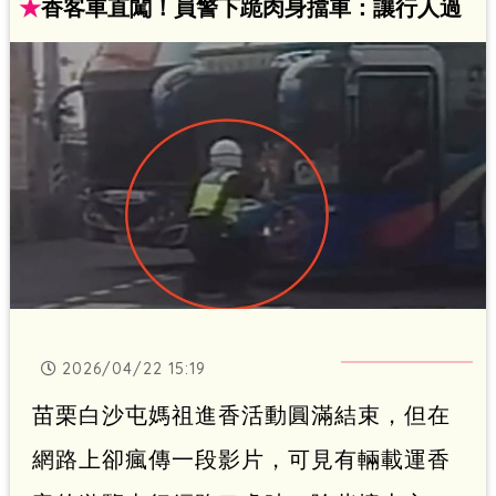
★
香客車直闖！員警下跪肉身擋車：讓行人過
2026/04/22 15:19
苗栗白沙屯媽祖進香活動圓滿結束，但在
網路上卻瘋傳一段影片，可見有輛載運香