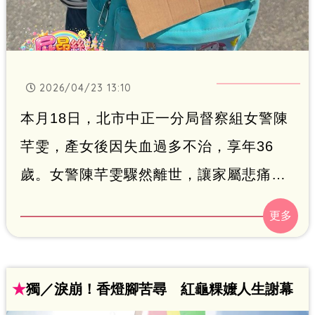
2026/04/23 13:10
本月18日，北市中正一分局督察組女警陳
芊雯，產女後因失血過多不治，享年36
歲。女警陳芊雯驟然離世，讓家屬悲痛難
以接受，檢調將追查陳女分娩的就醫紀
錄，並安排解剖相驗，以釐清事情經過。
而前陣子白沙屯媽祖進香時，粉絲團「女
王駕到屁昂絲玩什麼」也拍到家屬（姪
★
獨／淚崩！香燈腳苦尋 紅龜粿嬤人生謝幕
女），揹著紙牌請求媽祖「保佑姑姑陳芊