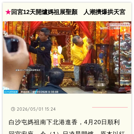
理，並嚴正聲明「未舉辦任何義賣活動，
★
回宮12天開爐媽祖展聖顏 人潮擠爆拱天宮
請各界提高警覺，切勿輕信或轉傳不明訊
息，以免受騙上當」。
2026/05/01 15:24
白沙屯媽祖南下北港進香，4月20日順利
回宮安座，今（1）日凌晨開爐，原本以紅