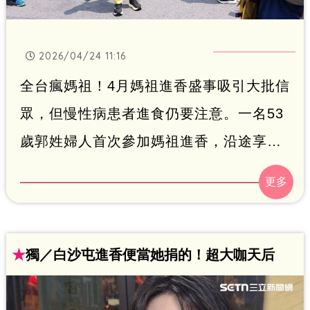
2026/04/24 11:16
全台瘋媽祖！4月媽祖進香盛事吸引大批信
眾，但慢性病患者進食仍要注意。一名53
歲郭姓婦人首次參加媽祖進香，沿途享用
信眾提供的甜粽、紅豆餅等點心，卻忘了
按時服用糖尿病藥物與施打胰島素，導致
血糖飆升，抽血檢查血糖值飆達
1800mg/dl，是標準值上限的7.2倍，診斷
★
獨／白沙屯進香便當她捐的！超大咖天后
為糖尿病酮酸中毒，所幸經醫療團隊搶救
下才撿回一命。（生活中心）