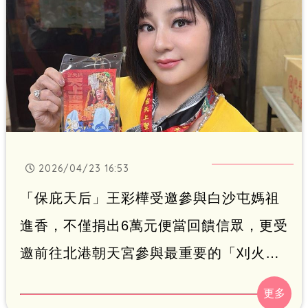
2026/04/23 16:53
「保庇天后」王彩樺受邀參與白沙屯媽祖
進香，不僅捐出6萬元便當回饋信眾，更受
邀前往北港朝天宮參與最重要的「刈火」
誦讀疏文儀式。她坦言壓力爆棚，甚至為
了長時間誦讀做好「包尿布上陣」的準