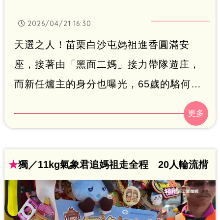
2026/04/21 16:30
天選之人！苗栗白沙屯媽祖進香圓滿安
座，接著由「黑面二媽」接力帶隊遊庄，
而新任爐主的身分也曝光，65歲的駱何碧
蓮女士，以連擲8個聖杯獲選，她當場激動
落淚、緊張到快喘不過氣，何女士因去年
丈夫過世，因此成為家中戶長，她說今年
首次出來參選爐主，就得到媽祖婆的疼
★
獨／11kg氣象君追媽祖走全程 20人輪流揹
惜，真的很開心。