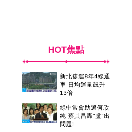
HOT焦點
新北捷運8年4線通
車 日均運量飆升
13倍
綠中常會助選何欣
純 蔡其昌轟"盧"出
問題!