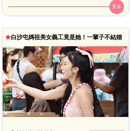
龜粿阿嬤，沒想到今年抵達才發現攤位空
了，竟已不再飄香，透過家屬得知，高齡
90歲的阿嬤年初時，人生圓滿謝幕，香燈
腳聽聞心碎消息，哭到泣不成聲。
★
白沙屯媽祖美女義工竟是她！一輩子不結婚