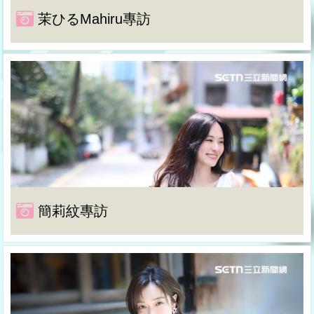
茉ひるMahiru專訪
簡莉紋專訪