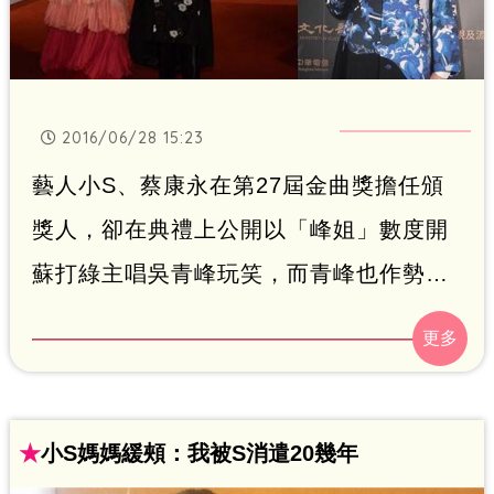
2016/06/28 15:23
藝人小S、蔡康永在第27屆金曲獎擔任頒
獎人，卻在典禮上公開以「峰姐」數度開
蘇打綠主唱吳青峰玩笑，而青峰也作勢離
場表達不滿。事後許多歌迷在網路上指責
小S、蔡康永，認為他們不應該將個人特
質作為玩笑話，今（28）日小S、蔡康永
接連在臉書上道歉，青峰在下午也在臉書
★
小S媽媽緩頰：我被S消遣20幾年
上千字文回應。