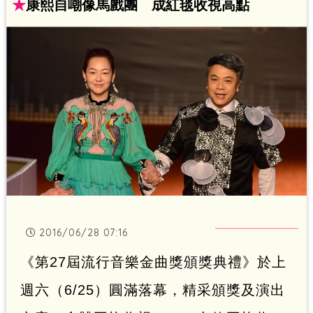
友仍是批評小S玩笑太過火，她今天清晨
★
康熙自嘲像馬戲團 成紅毯收視高點
也在臉書正式道歉。
2016/06/28 07:16
《第27屆流行音樂金曲獎頒獎典禮》於上
週六（6/25）圓滿落幕，精采頒獎及演出