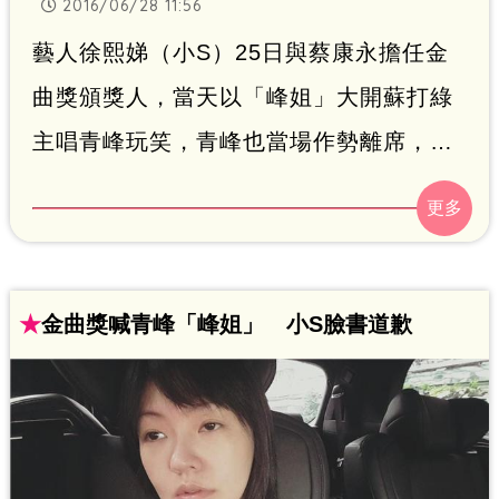
2016/06/28 11:56
藝人徐熙娣（小S）25日與蔡康永擔任金
曲獎頒獎人，當天以「峰姐」大開蘇打綠
主唱青峰玩笑，青峰也當場作勢離席，看
似幽默的效果，事後卻讓蘇打綠的歌迷非
常不滿小S拿個人特質開玩笑，小S今（28
日）一早在臉書公開道歉：「傷了好友的
心，我會反省」接著當天的搭檔蔡康永，
★
金曲獎喊青峰「峰姐」 小S臉書道歉
也緊接著對此道歉表示「過濾不夠周延就
是我的錯。」