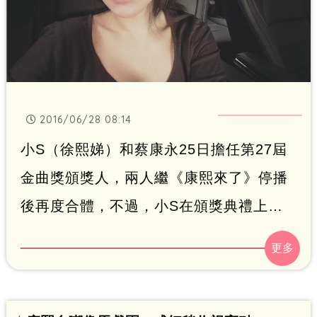
2016/06/28 08:14
小S（徐熙娣）和蔡康永25日擔任第27屆
金曲獎頒獎人，兩人繼《康熙來了》停播
後再度合體，不過，小S在頒獎典禮上狂
開「蘇打綠」主唱青峰的玩笑，頻頻稱其
「峰姐」，氣得他作勢離場，雖然青峰在
個人微博回應「我都不在乎」，但不少網