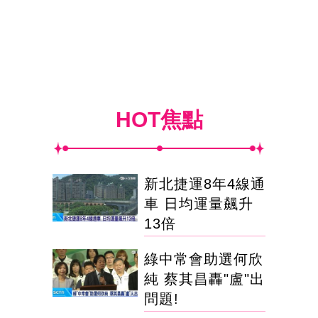
HOT焦點
新北捷運8年4線通
車 日均運量飆升
13倍
綠中常會助選何欣
純 蔡其昌轟"盧"出
問題!