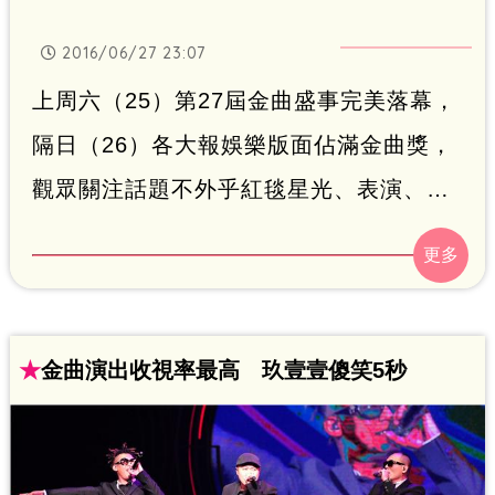
2016/06/27 23:07
上周六（25）第27屆金曲盛事完美落幕，
隔日（26）各大報娛樂版面佔滿金曲獎，
觀眾關注話題不外乎紅毯星光、表演、得
獎者，不過卻有音樂人發現，報紙刊登得
獎名單大小眼，不只「演奏類」得獎者完
全消失，就連名稱都寫「主要名單」，讓
他氣得他在臉書上痛批「不尊重得獎
★
金曲演出收視率最高 玖壹壹傻笑5秒
者」。