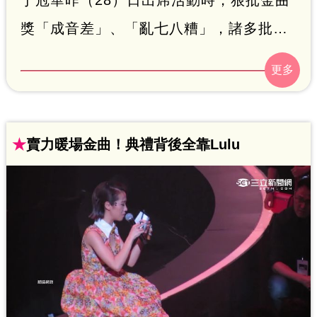
獎「成音差」、「亂七八糟」，諸多批評
讓主辦單位台視難以認同，今日發聲明表
示金曲獎是禮聘德國成音工程師來擔任顧
問，並且更拿出金曲獎平井堅表演時，網
友也同步留言說：「耳朵懷孕了」、「這
★
賣力暖場金曲！典禮背後全靠Lulu
證明不是收音的問題」辯駁。