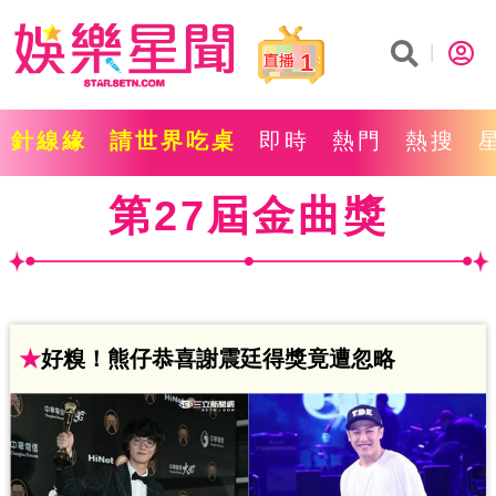
1
針線緣
請世界吃桌
即時
熱門
熱搜
第27屆金曲獎
★
好糗！熊仔恭喜謝震廷得獎竟遭忽略