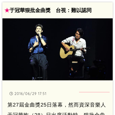
（29）日在臉書po出一張在與謝震廷在爭
★
于冠華狠批金曲獎 台視：難以認同
奪新人獎時的出糗畫面，此貼文一出也立
刻在網路上造成討論焦點。
2016/06/29 17:51
第27屆金曲獎25日落幕，然而資深音樂人
于冠華昨（28）日出席活動時，狠批金曲