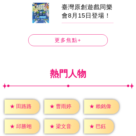
臺灣原創遊戲同樂
會8月15日登場！
更多焦點+
熱門人物
★
田路路
★
曹雨婷
★
賴銘偉
★
巴鈺
★
邱勝翊
★
梁文音