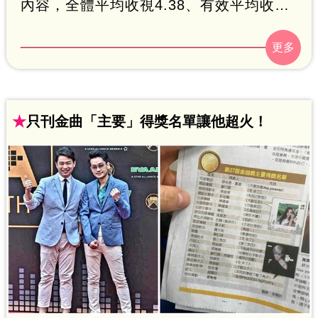
內容，全體平均收視4.38、有效平均收視
5.08，雙居全國第一，其中20至34歲女性
分眾收視更衝出6.71、總收視人口392萬6
千人！典禮平均最高收視點6.11落在「玖
壹壹與八三夭『數字力量』」的玖壹壹表
★
只刊金曲「主要」得獎名單讓他超火！
演及泳裝模特兒走秀橋段，共吸引134萬6
千人收看。