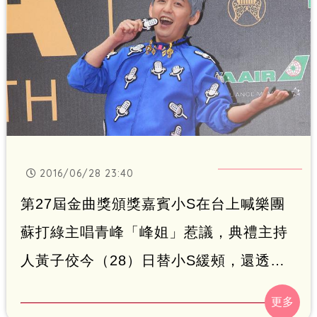
2016/06/28 23:40
第27屆金曲獎頒獎嘉賓小S在台上喊樂團
蘇打綠主唱青峰「峰姐」惹議，典禮主持
人黃子佼今（28）日替小S緩頰，還透露
要接話時猶豫，0.1秒決定不打回馬槍。