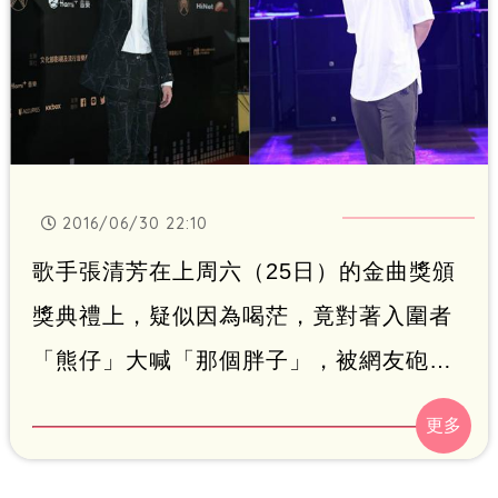
2016/06/30 22:10
歌手張清芳在上周六（25日）的金曲獎頒
獎典禮上，疑似因為喝茫，竟對著入圍者
「熊仔」大喊「那個胖子」，被網友砲轟
「很失態」、「對入圍者不尊重」，不過
熊仔並未因此不滿，反而寫歌自嘲，獲得
網友一致好評，更因此爆紅。而他昨