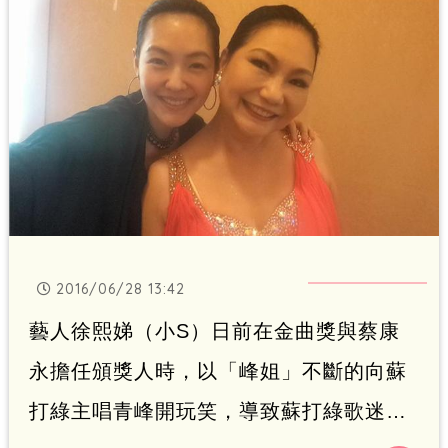
2016/06/28 13:42
藝人徐熙娣（小S）日前在金曲獎與蔡康
永擔任頒獎人時，以「峰姐」不斷的向蘇
打綠主唱青峰開玩笑，導致蘇打綠歌迷們