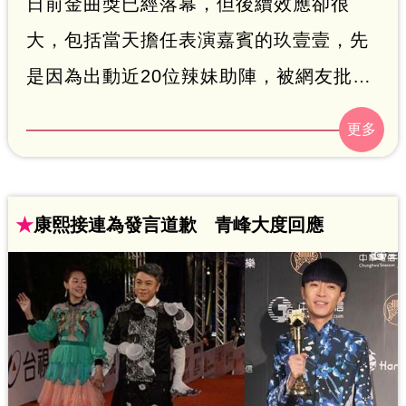
日前金曲獎已經落幕，但後續效應卻很
大，包括當天擔任表演嘉賓的玖壹壹，先
是因為出動近20位辣妹助陣，被網友批拉
低金曲質感，又被拍到疑似因為沒有得獎
臭臉畫面，但今天董事長樂團出席「台北
河岸音樂季」記者會時力挺玖壹壹根本是
「廟會五月天。」
★
康熙接連為發言道歉 青峰大度回應