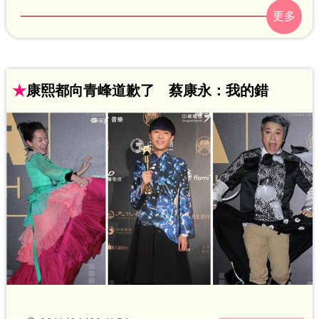
不滿檯面上支持平權的她卻拿青峰的個人
特質開玩笑，對此，小S今（28日）也在
臉書上道歉：「傷了一個好友的心，我很
抱歉！」徐媽媽也在她前一日的發文中緩
★
康熙都向青峰道歉了 蔡康永：我的錯
頰表示自己這輩子一直是S的消遣頭號人
「20幾年了。」但似乎還是難消網友怒
火，甚至有人反問：「有想過青峰媽媽的
感受嗎？」