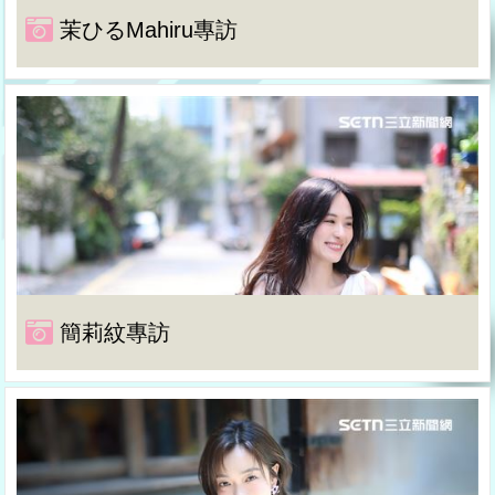
茉ひるMahiru專訪
簡莉紋專訪