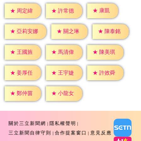
★
康凱
★
周定緯
★
許常德
★
關之琳
★
陳泰銘
★
亞莉安娜
★
王國旌
★
馬清偉
★
陳美琪
★
姜厚任
★
王宇婕
★
許效舜
★
鄭仲茵
★
小龍女
關於三立新聞網
隱私權聲明
三立新聞自律守則
合作提案窗口
意見反應