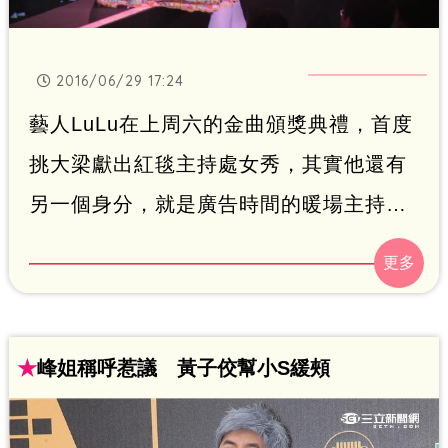
2016/06/29 17:24
藝人LuLu在上周六的金曲頒獎典禮，首度
挑大梁獻出紅毯主持處女秀，其實他還有
另一個身分，就是廣告時間的暖場主持
人！LuLu卯足全力炒熱氣氛，包括大膽挑
戰阿妹的歌曲，或者是唱不上去，就跟觀
眾說，見好就收，幽默主持風格讓台下觀
眾笑翻！
★
峰姐稱呼惹議 黃子佼幫小S緩頰