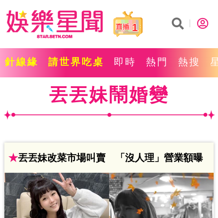
1
針線緣
請世界吃桌
即時
熱門
熱搜
丟丟妹鬧婚變
★
丟丟妹改菜市場叫賣 「沒人理」營業額曝