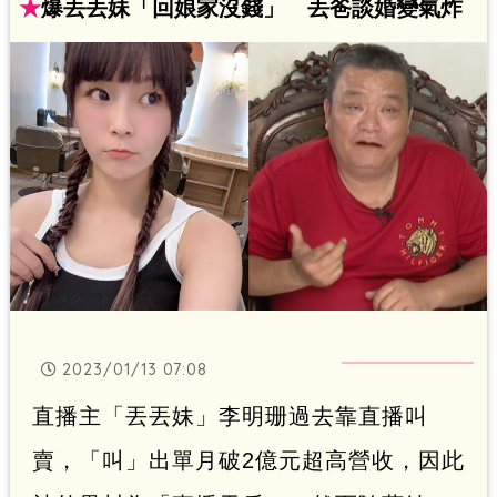
★
爆丟丟妹「回娘家沒錢」 丟爸談婚變氣炸
2023/01/13 07:08
直播主「丟丟妹」李明珊過去靠直播叫
賣，「叫」出單月破2億元超高營收，因此