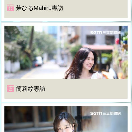
茉ひるMahiru專訪
簡莉紋專訪