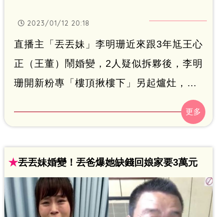
2023/01/12 20:18
直播主「丟丟妹」李明珊近來跟3年尪王心
正（王董）鬧婚變，2人疑似拆夥後，李明
珊開新粉專「樓頂揪樓下」另起爐灶，宣
告「熟悉的口號沒有變，我沒有消失，只
是需要重新開始，不要緊，接下來，我會
在這個粉絲團跟大家見面，我是李明珊，
I'm Back」，今（12日）粉專上傳新影
★
丟丟妹婚變！丟爸爆她缺錢回娘家要3萬元
片，仍然等不到李明珊直播賣貨，粉絲心
急壞了。林呈育報導