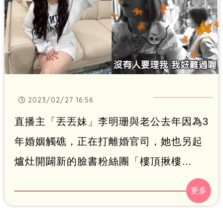
2023/02/27 16:56
直播主「丟丟妹」李明珊與老公去年因為3
年婚姻觸礁，正在打離婚官司，她也另起
爐灶開闢新的臉書粉絲團「樓頂揪樓
下」，至今超過20萬人追蹤，並且拍攝
「好膽你丟來」系列影片，日前上傳新
片，只見她跑到台中向上市場賣海鮮，究