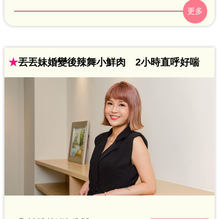
心正暫撇婚變風波，近來發出1千份愛心年
菜給低收入戶和身障者，發揮愛心不遺餘
力，結果現場人潮擠得水洩不通，迴響熱
烈。
★
丟丟妹婚變後辣舞小鮮肉 2小時直呼好喘