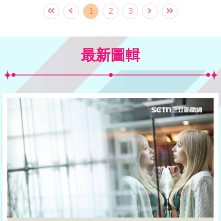
憂心丟丟妹的婚姻，爆料她「缺錢」才回
1
2
3
娘家，前2天去夜市沒錢還向他要3萬塊！
最新圖輯