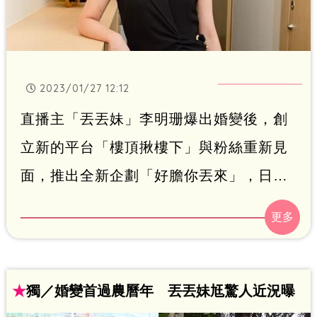
2023/01/27 12:12
直播主「丟丟妹」李明珊爆出婚變後，創
立新的平台「樓頂揪樓下」與粉絲重新見
面，推出全新企劃「好膽你丟來」，日前
她上傳一支新影片，爆出自己其實是「烏
魚子千金」的真實身分，網友看完後，直
呼好想要買烏魚子，敲碗丟丟妹趕快開直
播，但她還要大家再等等，釣足胃口。林
★
獨／婚變首過農曆年 丟丟妹尪驚人近況曝
呈育報導