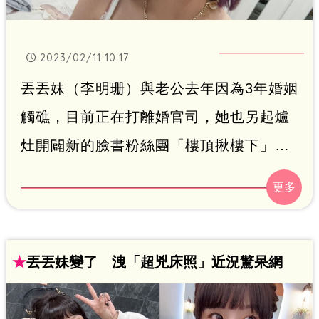
2023/02/11 10:17
丟丟妹（李明珊）與老公去年因為3年婚姻
觸礁，目前正在打離婚官司，她也另起爐
灶開闢新的臉書粉絲團「樓頂揪樓下」，
至今已有超過20萬人追蹤。許久未開直播
的她昨也公開頭髮剪短的新造型還染一頭
亮眼紫髮，並自嘲變圓「像包子了」，引
起熱議。蔡維歆報導
★
丟丟妹變了 洩「超兇床照」近況驚呆網