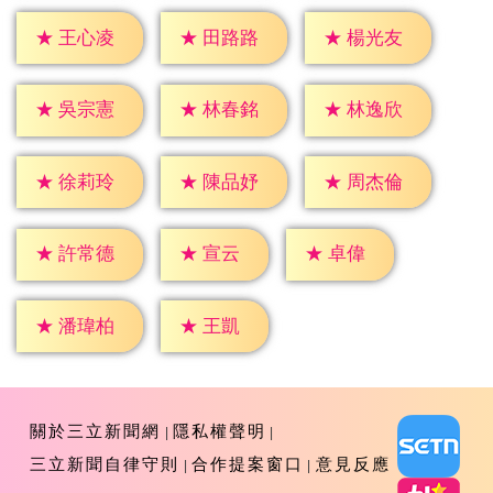
★
王心凌
★
田路路
★
楊光友
★
吳宗憲
★
林春銘
★
林逸欣
★
徐莉玲
★
陳品妤
★
周杰倫
★
宣云
★
卓偉
★
許常德
★
王凱
★
潘瑋柏
關於三立新聞網
隱私權聲明
三立新聞自律守則
合作提案窗口
意見反應