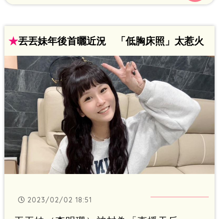
照」，被網友發現不僅髮型變了，臉型也
疑似與過去略顯不同。
★
丟丟妹年後首曬近況 「低胸床照」太惹火
2023/02/02 18:51