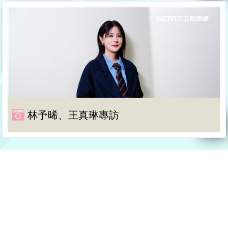
林予晞、王真琳專訪