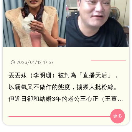
2023/01/12 17:37
丟丟妹（李明珊）被封為「直播天后」，
以霸氣又不做作的態度，擄獲大批粉絲。
但近日卻和結婚3年的老公王心正（王董）
鬧婚變。丟丟妹更開設新粉專「樓頂揪樓
下」今（12日）更新影片，丟爸透露相當