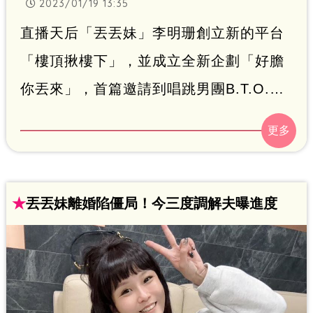
2023/01/19 13:35
直播天后「丟丟妹」李明珊創立新的平台
「樓頂揪樓下」，並成立全新企劃「好膽
你丟來」，首篇邀請到唱跳男團B.T.O.D
與金鐘演員梁舒涵，B.T.O.D與梁舒涵近
期合作新歌〈要不要約一下〉，這次他們
化身舞蹈老師，幫助李明珊完成「一日唱
跳歌手圓夢計劃」。
★
丟丟妹離婚陷僵局！今三度調解夫曝進度