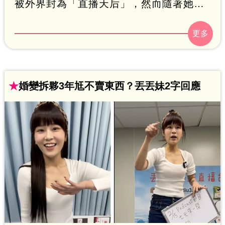
被外界封為「直播天后」，然而隨著她與3
年老公王心正鬧婚變，李明珊似乎退出原
本的「丟丟妹」粉專，消失直播圈一段時
間，目前另起爐灶「樓頂揪樓下」，但還
沒有正式直播賣貨，對此，丟爸「福哥」
★
婚變拆夥3年尪不賣東西？丟丟妹2字回應
親吐對女兒婚姻的真實想法「這實在是我
最賭爛的」。林呈育報導