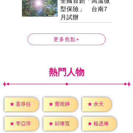
全國首創「高溫微
型保險」 台南7
月試辦
更多焦點+
熱門人物
★
余天
★
姜厚任
★
曹雨婷
★
李亞萍
★
邱瓈寬
★
楊丞琳