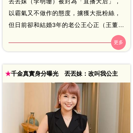
丟丟妹（李明珊）被封為「直播天后」，
以霸氣又不做作的態度，擄獲大批粉絲，
但日前卻和結婚3年的老公王心正（王董）
鬧出婚變，目前雙方還在調解中，而丟丟
妹也在這期間開設新粉專「樓頂揪樓
下」，並於今（2）日、農曆新年後，首度
公開近況照，沒想到新春第一張自拍照就
★
千金真實身分曝光 丟丟妹：改叫我公主
是「床照」，性感畫面立刻引起討論。