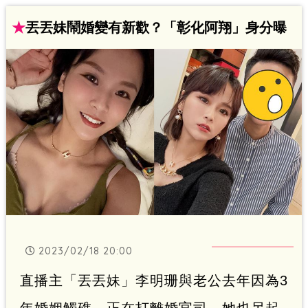
竟昔日靠直播叫賣「叫」出單月破2億元超
★
丟丟妹鬧婚變有新歡？「彰化阿翔」身分曝
高營收的她，改到市場叫賣1.5小時，是否
能有一樣的好業績？林呈育報導
2023/02/18 20:00
直播主「丟丟妹」李明珊與老公去年因為3
年婚姻觸礁，正在打離婚官司，她也另起