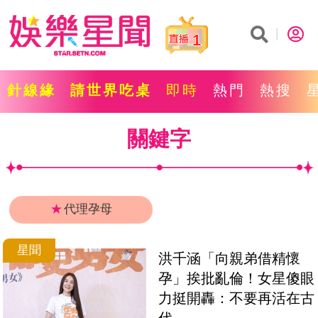
1
針線緣
請世界吃桌
即時
熱門
熱搜
關鍵字
★
代理孕母
星聞
洪千涵「向親弟借精懷
孕」挨批亂倫！女星傻眼
力挺開轟：不要再活在古
代