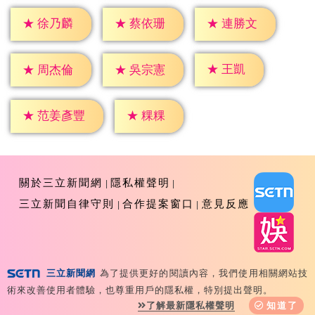
★
徐乃麟
★
蔡依珊
★
連勝文
★
王凱
★
周杰倫
★
吳宗憲
★
粿粿
★
范姜彥豐
關於三立新聞網
隱私權聲明
三立新聞自律守則
合作提案窗口
意見反應
三立新聞網
為了提供更好的閱讀內容，我們使用相關網站技
Copyright ©2026 Sanlih E-Television All Rights
術來改善使用者體驗，也尊重用戶的隱私權，特別提出聲明。
Reserved 版權所有 盜用必究 台北市內湖區舊宗路一段159
了解最新隱私權聲明
知道了
號 02-8792-8888