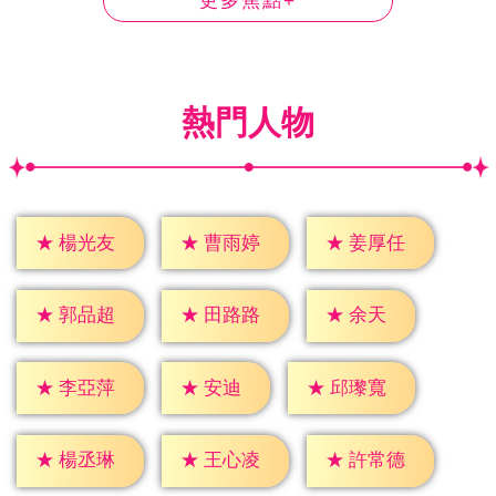
更多焦點+
熱門人物
★
楊光友
★
曹雨婷
★
姜厚任
★
余天
★
郭品超
★
田路路
★
安迪
★
李亞萍
★
邱瓈寬
★
楊丞琳
★
王心凌
★
許常德