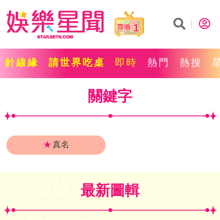
1
針線緣
請世界吃桌
即時
熱門
熱搜
關鍵字
★
真名
最新圖輯