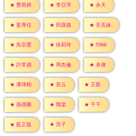
★
余天
★
曹雨婷
★
李亞萍
★
姜厚任
★
田路路
★
丟丟妹
★
5566
★
吳宗憲
★
徐莉玲
★
卓偉
★
許常德
★
周杰倫
★
宣云
★
王凱
★
潘瑋柏
★
隋棠
★
千千
★
孫德榮
★
浩子
★
藍正龍