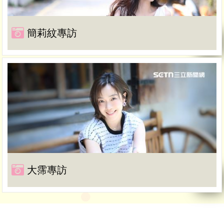
簡莉紋專訪
大霈專訪