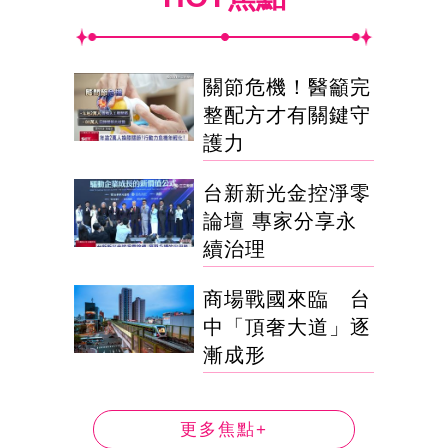
關節危機！醫籲完
整配方才有關鍵守
護力
台新新光金控淨零
論壇 專家分享永
續治理
商場戰國來臨 台
中「頂奢大道」逐
漸成形
更多焦點+