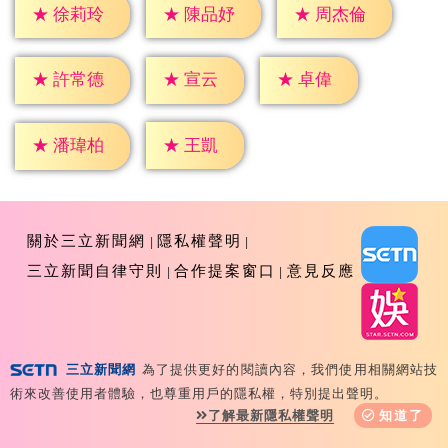
★
徐莉玲
★
陳品妤
★
周杰倫
★
宣云
★
卓偉
★
許常德
★
王凱
★
潘瑋柏
關於三立新聞網
隱私權聲明
三立新聞自律守則
合作提案窗口
意見反應
三立新聞網
為了提供更好的閱讀內容，我們使用相關網站技
Copyright ©2026 Sanlih E-Television All Rights
術來改善使用者體驗，也尊重用戶的隱私權，特別提出聲明。
Reserved 版權所有 盜用必究 台北市內湖區舊宗路一段159
了解最新隱私權聲明
知道了
號 02-8792-8888