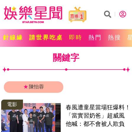
1
針線緣
請世界吃桌
即時
熱門
熱搜
關鍵字
★
陳怡蓉
電影
春風遭童星當場狂爆料！
「當實習奶爸」超威風　
他喊：都不會被人欺負