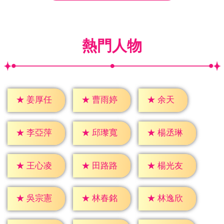
熱門人物
★
余天
★
姜厚任
★
曹雨婷
★
李亞萍
★
邱瓈寬
★
楊丞琳
★
王心凌
★
田路路
★
楊光友
★
吳宗憲
★
林春銘
★
林逸欣