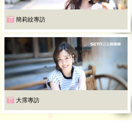
簡莉紋專訪
大霈專訪