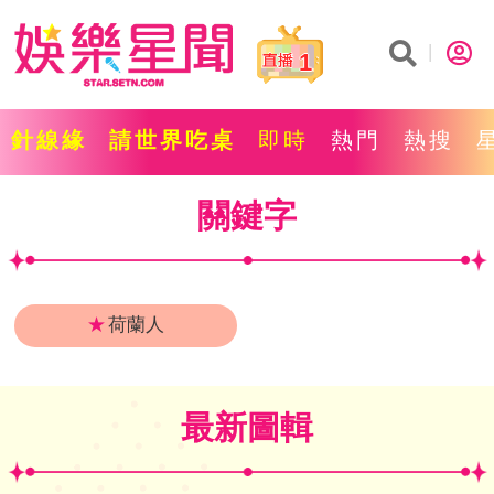
1
針線緣
請世界吃桌
即時
熱門
熱搜
關鍵字
★
荷蘭人
最新圖輯