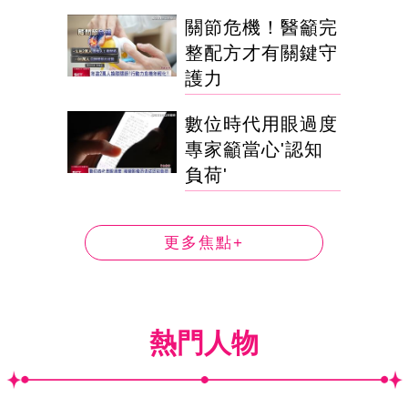
關節危機！醫籲完
整配方才有關鍵守
護力
數位時代用眼過度
專家籲當心'認知
負荷'
更多焦點+
熱門人物