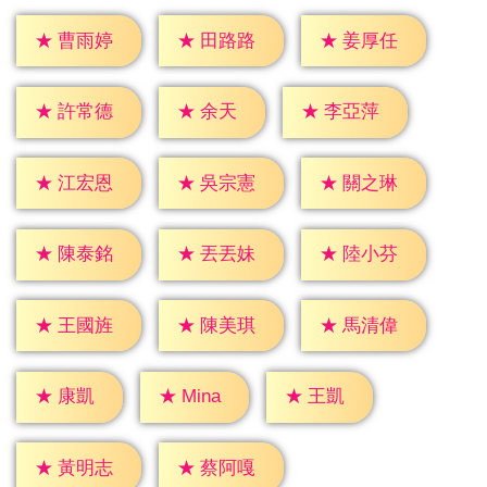
★
曹雨婷
★
田路路
★
姜厚任
★
余天
★
許常德
★
李亞萍
★
江宏恩
★
吳宗憲
★
關之琳
★
陳泰銘
★
丟丟妹
★
陸小芬
★
王國旌
★
陳美琪
★
馬清偉
★
康凱
★
王凱
★
Mina
★
黃明志
★
蔡阿嘎