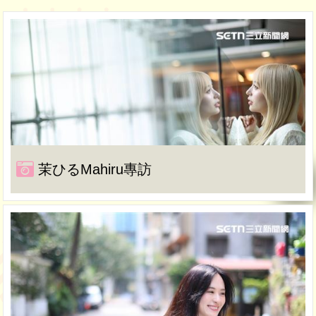
茉ひるMahiru專訪