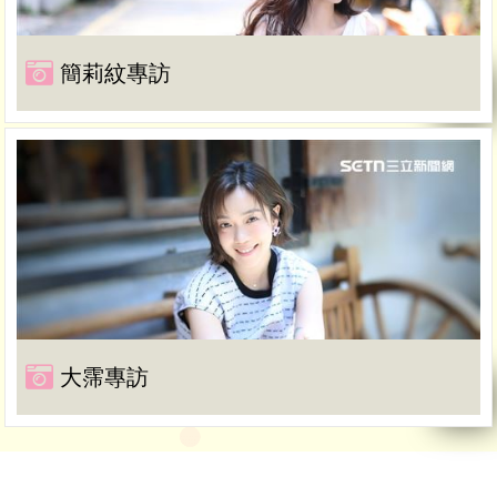
簡莉紋專訪
大霈專訪