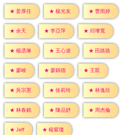
★
姜厚任
★
楊光友
★
曹雨婷
★
余天
★
李亞萍
★
邱瓈寬
★
楊丞琳
★
王心凌
★
田路路
★
廖峻
★
王凱
★
廖錦德
★
吳宗憲
★
徐莉玲
★
林逸欣
★
林春銘
★
陳品妤
★
周杰倫
★
Jeff
★
楊紫瓊