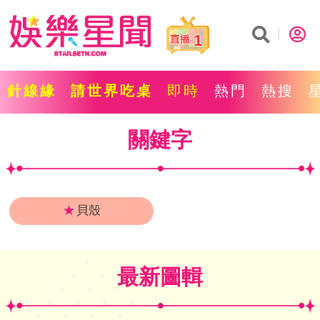
1
針線緣
請世界吃桌
即時
熱門
熱搜
關鍵字
★
貝殼
最新圖輯