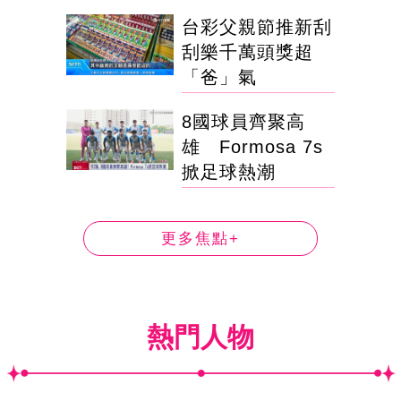
台彩父親節推新刮
刮樂千萬頭獎超
「爸」氣
8國球員齊聚高
雄 Formosa 7s
掀足球熱潮
更多焦點+
熱門人物