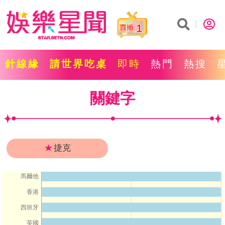
1
針線緣
請世界吃桌
即時
熱門
熱搜
關鍵字
★
捷克
馬爾他
香港
西班牙
英國