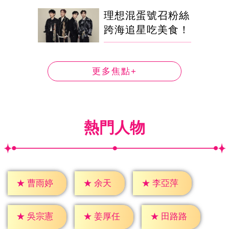
理想混蛋號召粉絲
跨海追星吃美食！
更多焦點+
熱門人物
★
余天
★
曹雨婷
★
李亞萍
★
吳宗憲
★
姜厚任
★
田路路