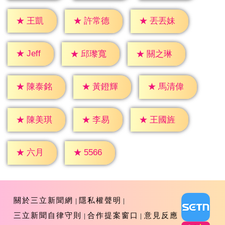
★
王凱
★
許常德
★
丟丟妹
★
Jeff
★
邱瓈寬
★
關之琳
★
陳泰銘
★
黃鐙輝
★
馬清偉
★
李易
★
陳美琪
★
王國旌
★
六月
★
5566
關於三立新聞網
隱私權聲明
三立新聞自律守則
合作提案窗口
意見反應