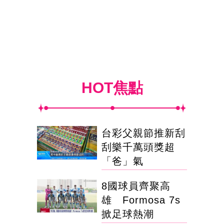
HOT焦點
台彩父親節推新刮
刮樂千萬頭獎超
「爸」氣
8國球員齊聚高
雄 Formosa 7s
掀足球熱潮