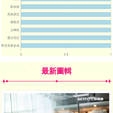
新加坡
馬來西亞
葡萄牙
立陶宛
愛沙尼亞
聖克里斯多福
0
0.5
1
最新圖輯