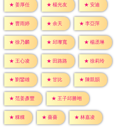
★
安迪
★
姜厚任
★
楊光友
★
余天
★
曹雨婷
★
李亞萍
★
徐乃麟
★
邱瓈寬
★
楊丞琳
★
王心凌
★
田路路
★
徐莉玲
★
甘比
★
劉鑾雄
★
陳凱韻
★
范姜彥豐
★
王子邱勝翊
★
粿粿
★
薔薔
★
林嘉凌