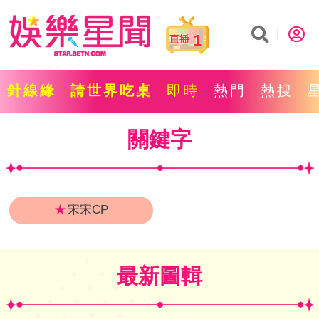
1
針線緣
請世界吃桌
即時
熱門
熱搜
關鍵字
★
宋宋CP
最新圖輯