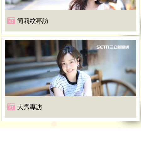
簡莉紋專訪
大霈專訪