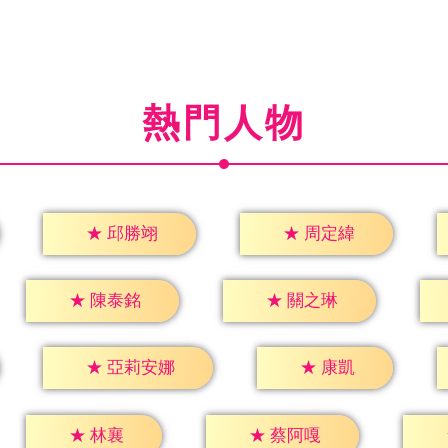
熱門人物
★
邱勝翊
★
周定緯
★
陳泰銘
★
關之琳
★
康凱
★
亞莉安娜
★
林襄
★
蔡阿嘎