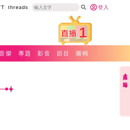
YT
threads
登入
1
音樂
專題
影音
節目
圖輯
直播✦活動