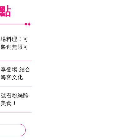
焦點
酒場料理！可
茄醬創無限可
季登場 結合
識海客文化
蛋號召粉絲跨
吃美食！