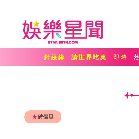
針線緣
請世界吃桌
即時
★
破傷風