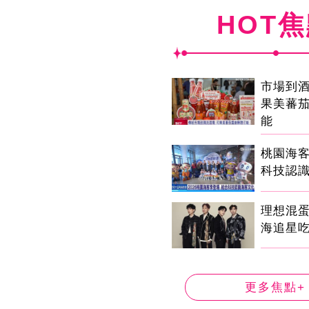
HOT
市場到
果美蕃
能
桃園海客
科技認
理想混
海追星
更多焦點+