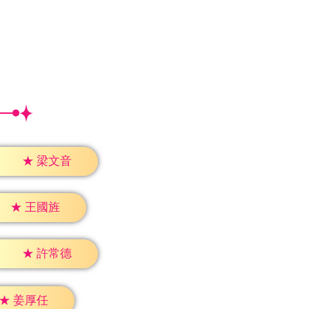
★
梁文音
★
王國旌
★
許常德
★
姜厚任