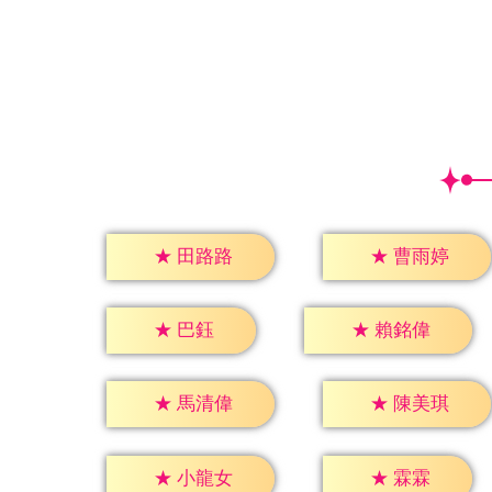
★
田路路
★
曹雨婷
★
巴鈺
★
賴銘偉
★
馬清偉
★
陳美琪
★
霖霖
★
小龍女