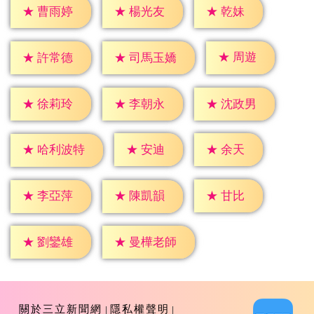
★
乾妹
★
曹雨婷
★
楊光友
★
周遊
★
許常德
★
司馬玉嬌
★
徐莉玲
★
李朝永
★
沈政男
★
安迪
★
余天
★
哈利波特
★
甘比
★
李亞萍
★
陳凱韻
★
劉鑾雄
★
曼樺老師
關於三立新聞網
隱私權聲明