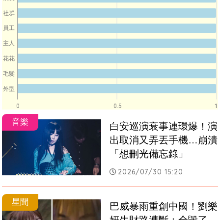
社群
員工
主人
花花
毛髮
外型
0
0.5
1
音樂
白安巡演衰事連環爆！演
出取消又弄丟手機…崩潰
「想刪光備忘錄」
2026/07/30 15:20
星聞
巴威暴雨重創中國！劉樂