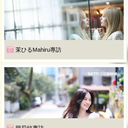
茉ひるMahiru專訪