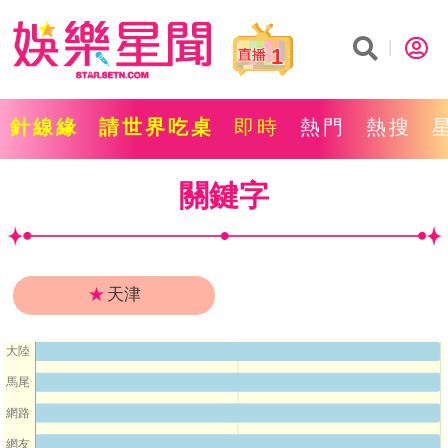
1
針線緣
請世界吃桌
即時
熱門
熱搜
關鍵字
★
天津
大陸
馬尾
網路
網友