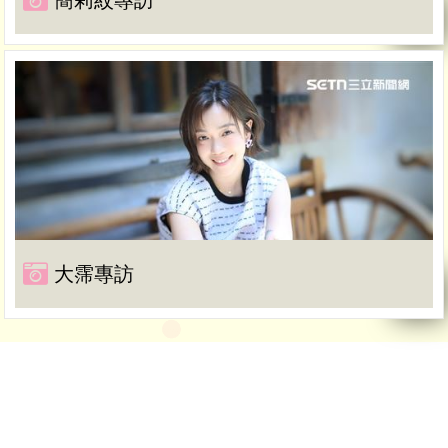
簡莉紋專訪
大霈專訪