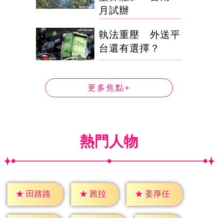
月試辦
執法重壓 外送平
台還有選擇？
更多焦點+
熱門人物
★
茜拉
★
田路路
★
姜厚任