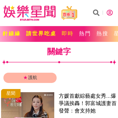
1
針線緣
請世界吃桌
即時
熱門
熱搜
關鍵字
★
護航
星聞
方媛首獻綜藝處女秀...爆
爭議挨轟！郭富城護妻首
發聲：會支持她