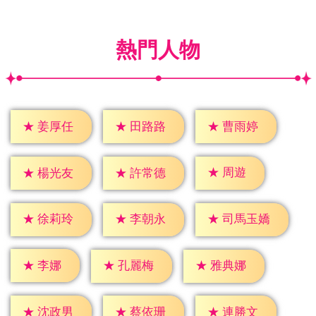
熱門人物
★
姜厚任
★
田路路
★
曹雨婷
★
周遊
★
楊光友
★
許常德
★
徐莉玲
★
李朝永
★
司馬玉嬌
★
李娜
★
孔麗梅
★
雅典娜
★
沈政男
★
蔡依珊
★
連勝文