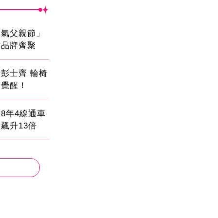
爸氣父親節」
方品牌齊聚
彭士齊 輪椅
命覺醒！
8年4線通車
飆升13倍