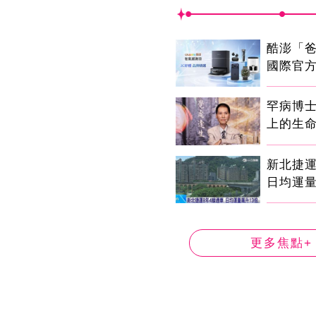
酷澎「
國際官
罕病博士
上的生
新北捷運
日均運量
更多焦點+