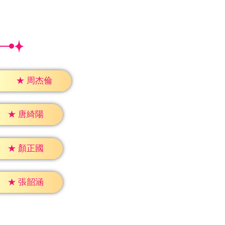
★
周杰倫
★
唐綺陽
★
顏正國
★
張韶涵