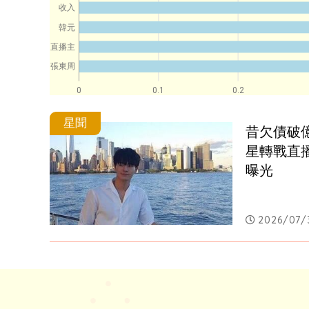
收入
韓元
直播主
張東周
0
0.1
0.2
星聞
昔欠債破
星轉戰直
曝光
2026/07/3