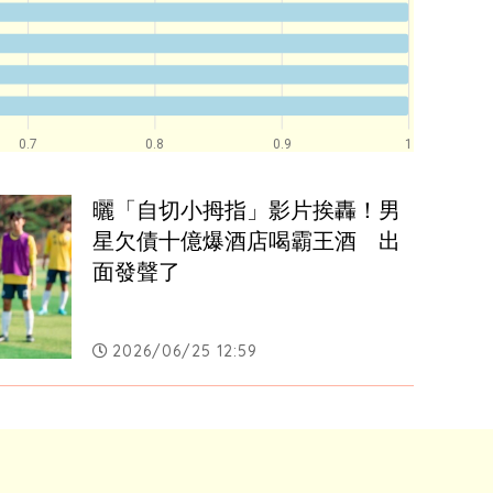
0.7
0.8
0.9
1
曬「自切小拇指」影片挨轟！男
星欠債十億爆酒店喝霸王酒　出
面發聲了
2026/06/25 12:59