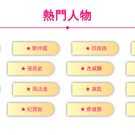
熱門人物
★
鄭仲茵
★
田路路
★
孫燕姿
★
杰威爾
★
康凱
★
瑪法達
★
紀寶如
★
蔡健雅