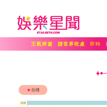
王凱猝逝
請世界吃桌
即時
★
自殘
債務