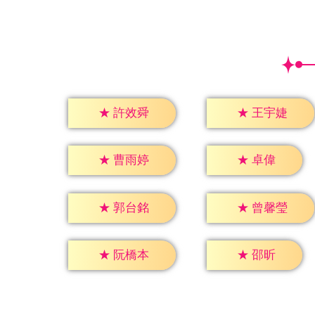
★
許效舜
★
王宇婕
★
卓偉
★
曹雨婷
★
郭台銘
★
曾馨瑩
★
邵昕
★
阮橋本