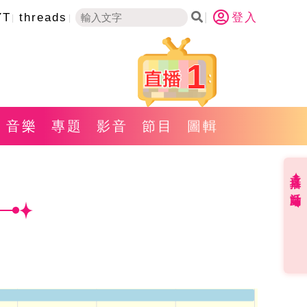
YT
threads
登入
1
音樂
專題
影音
節目
圖輯
直播✦活動