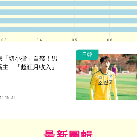
0.3
0.4
0.5
0.6
日韓
億「切小指」自殘！男
播主　「超狂月收入」
1 15:31
最新圖輯