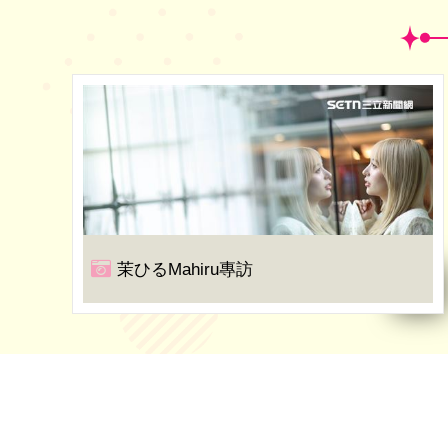
茉ひるMahiru專訪