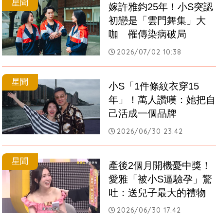
星聞
嫁許雅鈞25年！小S突認
初戀是「雲門舞集」大
咖　罹傳染病破局
2026/07/02 10:38
星聞
小S「1件條紋衣穿15
年」！萬人讚嘆：她把自
己活成一個品牌
2026/06/30 23:42
星聞
產後2個月開機憂中獎！
愛雅「被小S逼驗孕」驚
吐：送兒子最大的禮物
2026/06/30 17:42