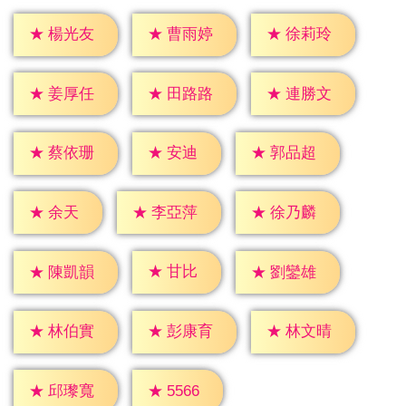
★
楊光友
★
曹雨婷
★
徐莉玲
★
姜厚任
★
田路路
★
連勝文
★
安迪
★
蔡依珊
★
郭品超
★
余天
★
李亞萍
★
徐乃麟
★
甘比
★
陳凱韻
★
劉鑾雄
★
林伯實
★
彭康育
★
林文晴
★
5566
★
邱瓈寬