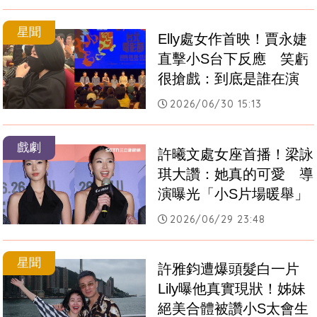
星聞
Elly處女作首映！賈永婕
直擊小S台下反應　笑虧
很搶戲：到底是誰在演
2026/06/30 15:13
戲劇
許曦文處女座首播！梁詠
琪大讚：她真的可愛　導
演曝光「小S片場暖舉」
2026/06/29 23:48
星聞
許雅鈞遭爆頭髮白一片　
Lily曝他真實現狀！姊妹
絕美合體被讚小S太會生