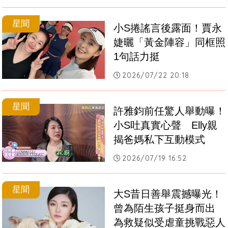
星聞
小S捲謠言後露面！賈永
婕曬「黃金陣容」同框照
1句話力挺
2026/07/22 20:18
星聞
許雅鈞前任驚人舉動曝！
小S吐真實心聲　Elly親
揭爸媽私下互動模式
2026/07/19 16:52
星聞
大S昔日善舉震撼曝光！
曾為陌生孩子挺身而出　
為救疑似受虐童挑戰惡人