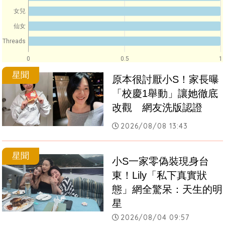
女兒
仙女
Threads
0
0.5
1
星聞
原本很討厭小S！家長曝
「校慶1舉動」讓她徹底
改觀　網友洗版認證
2026/08/08 13:43
星聞
小S一家零偽裝現身台
東！Lily「私下真實狀
態」網全驚呆：天生的明
星
2026/08/04 09:57