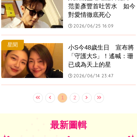
范姜彥豐首吐苦水　如今
對愛情徹底死心
2026/06/25 16:09
星聞
小S今48歲生日　宣布將
「守護大S」！遙喊：珊
已成為天上的星
2026/06/14 23:47
1
2
最新圖輯