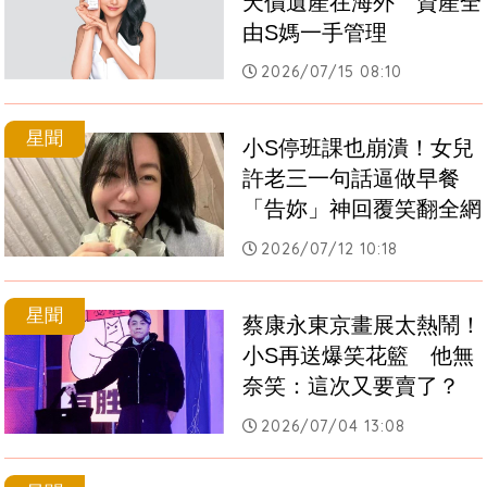
天價遺產在海外　資產全
由S媽一手管理
2026/07/15 08:10
星聞
小S停班課也崩潰！女兒
許老三一句話逼做早餐　
「告妳」神回覆笑翻全網
2026/07/12 10:18
星聞
蔡康永東京畫展太熱鬧！
小S再送爆笑花籃　他無
奈笑：這次又要賣了？
2026/07/04 13:08