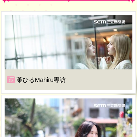
茉ひるMahiru專訪