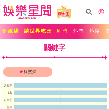
1
針線緣
請世界吃桌
即時
熱門
熱搜
關鍵字
★
徐熙娣
許雅鈞
Lily
許韶恩
台東