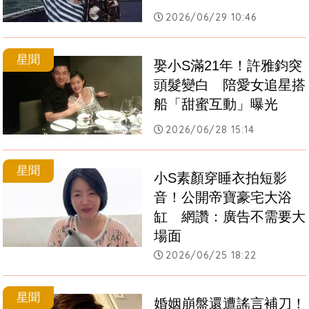
2026/06/29 10:46
星聞
娶小S滿21年！許雅鈞突
頭髮變白　陪愛女追星搭
船「甜蜜互動」曝光
2026/06/28 15:14
星聞
小S素顏穿睡衣拍短影
音！公開帝寶豪宅大浴
缸　網讚：廣告不需要大
場面
2026/06/25 18:22
星聞
婚姻崩盤還遭謠言補刀！