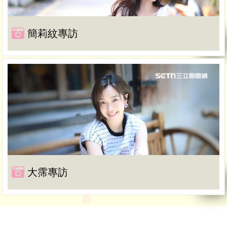
簡莉紋專訪
大霈專訪