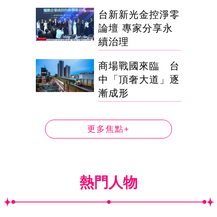
台新新光金控淨零
論壇 專家分享永
續治理
商場戰國來臨 台
中「頂奢大道」逐
漸成形
更多焦點+
熱門人物