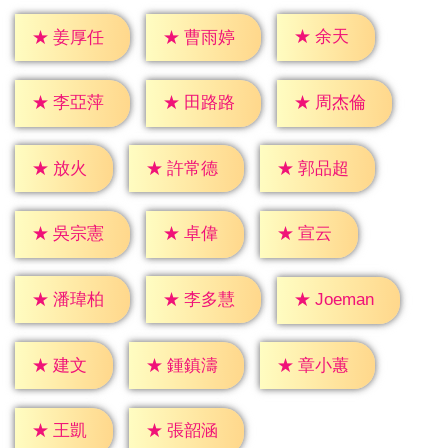
★
余天
★
姜厚任
★
曹雨婷
★
李亞萍
★
田路路
★
周杰倫
★
放火
★
許常德
★
郭品超
★
卓偉
★
宣云
★
吳宗憲
★
潘瑋柏
★
李多慧
★
Joeman
★
建文
★
鍾鎮濤
★
章小蕙
★
王凱
★
張韶涵