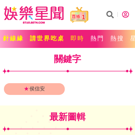
1
針線緣
請世界吃桌
即時
熱門
熱搜
關鍵字
★
侯信安
最新圖輯