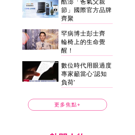
酷澎「爸氣父親
節」國際官方品牌
齊聚
罕病博士彭士齊
輪椅上的生命覺
醒！
數位時代用眼過度
專家籲當心'認知
負荷'
更多焦點+