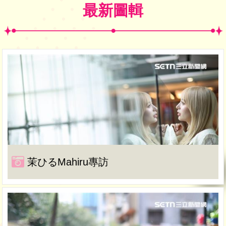
最新圖輯
茉ひるMahiru專訪