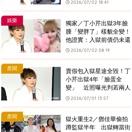
2026/07/02 18:41
娛樂
獨家／丁小芹出獄3年臉
腫「變胖了」樣貌全變！
他證實：入獄前債仍未還
2026/07/02 08:19
星聞
賣假包入獄星途全毀！丁
小芹出獄4年「臉蛋全
變」　近照曝光判若兩人
2026/07/01 13:57
星聞
獄火重生2／鄧佳華偷拍
蹲監獄半年　出獄轉當街