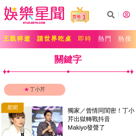
1
王凱猝逝
請世界吃桌
即時
熱門
熱搜
關鍵字
★
丁小芹
星聞
獨家／曾情同閨密！丁小
芹出獄轉戰抖音　
Makiyo發聲了