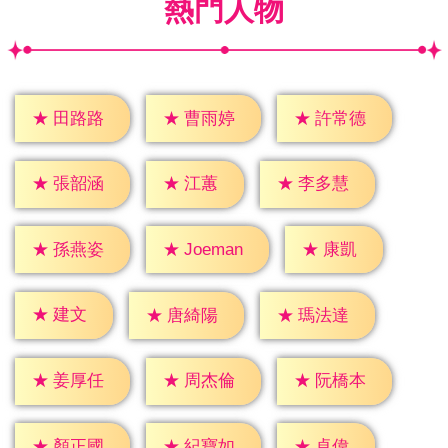
熱門人物
★
田路路
★
曹雨婷
★
許常德
★
江蕙
★
張韶涵
★
李多慧
★
康凱
★
孫燕姿
★
Joeman
★
建文
★
唐綺陽
★
瑪法達
★
姜厚任
★
周杰倫
★
阮橋本
★
卓偉
★
顏正國
★
紀寶如