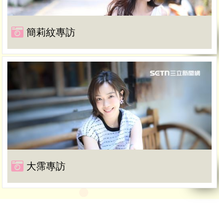
簡莉紋專訪
大霈專訪