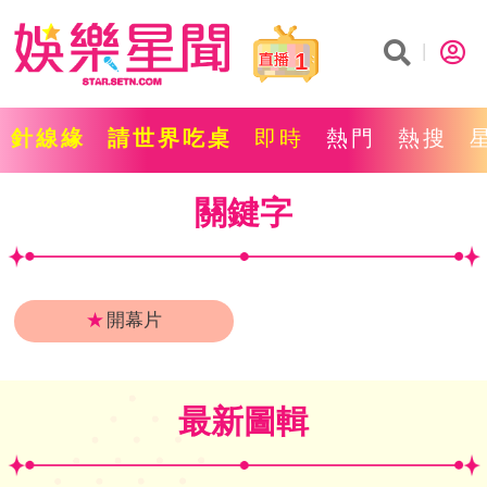
1
針線緣
請世界吃桌
即時
熱門
熱搜
關鍵字
★
開幕片
最新圖輯