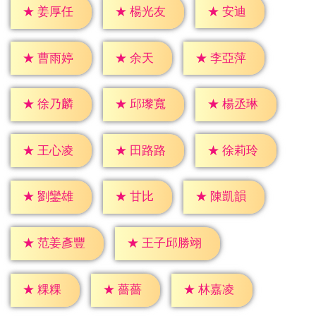
★
安迪
★
姜厚任
★
楊光友
★
余天
★
曹雨婷
★
李亞萍
★
徐乃麟
★
邱瓈寬
★
楊丞琳
★
王心凌
★
田路路
★
徐莉玲
★
甘比
★
劉鑾雄
★
陳凱韻
★
范姜彥豐
★
王子邱勝翊
★
粿粿
★
薔薔
★
林嘉凌