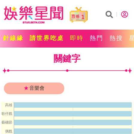
1
針線緣
請世界吃桌
即時
熱門
熱搜
關鍵字
★
音樂會
高雄
歌仔戲
藝穗節
偶戲