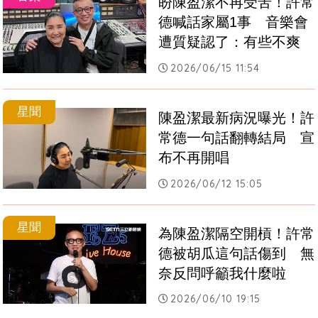
盼陳盈潔不再受苦！許常
德喊話家屬1事　音樂會
遭質疑認了：有些不爽
2026/06/15 11:54
星聞
陳盈潔最新病況曝光！許
常德一句話翻轉結局　宣
布不再開唱
2026/06/12 15:05
星聞
為陳盈潔隔空開槓！許常
德被胡瓜這句話傷到　無
奈反問呼籲我什麼啦
2026/06/10 19:15