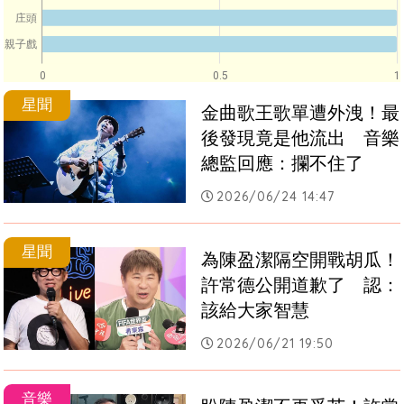
庄頭
親子戲
0
0.5
1
星聞
金曲歌王歌單遭外洩！最
後發現竟是他流出　音樂
總監回應：攔不住了
2026/06/24 14:47
星聞
為陳盈潔隔空開戰胡瓜！
許常德公開道歉了　認：
該給大家智慧
2026/06/21 19:50
音樂