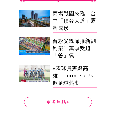
商場戰國來臨 台
中「頂奢大道」逐
漸成形
台彩父親節推新刮
刮樂千萬頭獎超
「爸」氣
8國球員齊聚高
雄 Formosa 7s
掀足球熱潮
更多焦點+