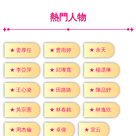
熱門人物
★
余天
★
姜厚任
★
曹雨婷
★
李亞萍
★
邱瓈寬
★
楊丞琳
★
王心凌
★
田路路
★
陳品妤
★
吳宗憲
★
林春銘
★
林逸欣
★
卓偉
★
宣云
★
周杰倫