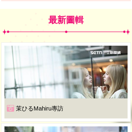
最新圖輯
茉ひるMahiru專訪