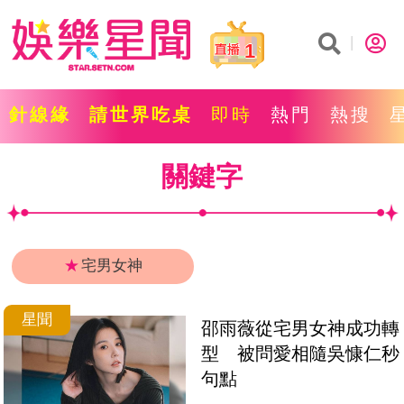
1
針線緣
請世界吃桌
即時
熱門
熱搜
關鍵字
★
宅男女神
星聞
邵雨薇從宅男女神成功轉
型　被問愛相隨吳慷仁秒
句點