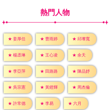
熱門人物
★
姜厚任
★
曹雨婷
★
邱瓈寬
★
余天
★
楊丞琳
★
王心凌
★
李亞萍
★
田路路
★
陳品妤
★
吳宗憲
★
黃鐙輝
★
周杰倫
★
李易
★
六月
★
許常德