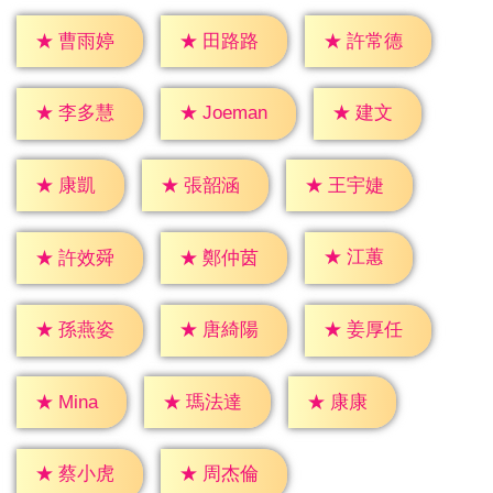
★
曹雨婷
★
田路路
★
許常德
★
建文
★
李多慧
★
Joeman
★
康凱
★
張韶涵
★
王宇婕
★
江蕙
★
許效舜
★
鄭仲茵
★
孫燕姿
★
唐綺陽
★
姜厚任
★
康康
★
Mina
★
瑪法達
★
蔡小虎
★
周杰倫