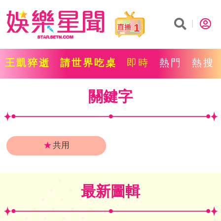
1
王凱猝逝
請世界吃桌
即時
熱門
熱搜
關鍵字
★
共用
最新圖輯