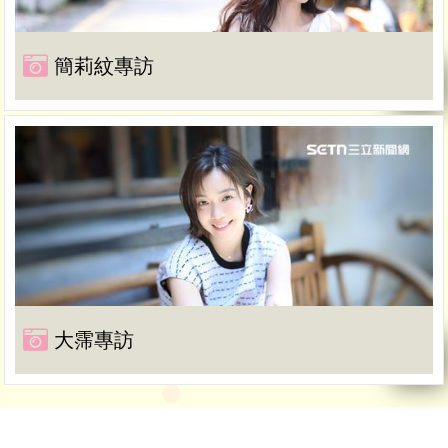
簡莉紋專訪
大霈專訪