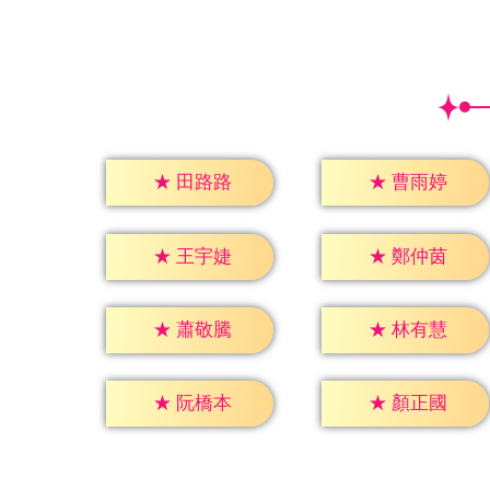
★
田路路
★
曹雨婷
★
王宇婕
★
鄭仲茵
★
蕭敬騰
★
林有慧
★
阮橋本
★
顏正國