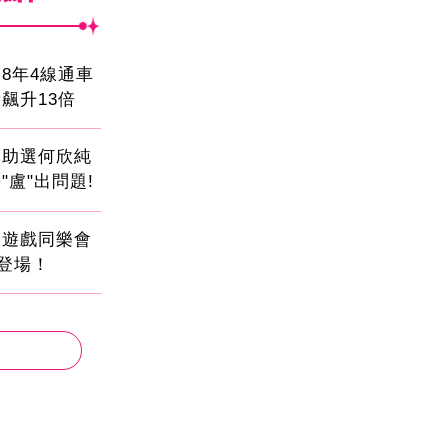
8年4線通車
飆升13倍
會助選何欣純
"盧"出問題!
創遊戲同樂會
日登場！