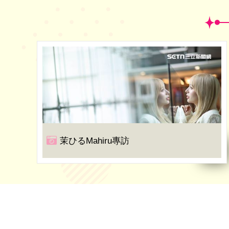
茉ひるMahiru專訪