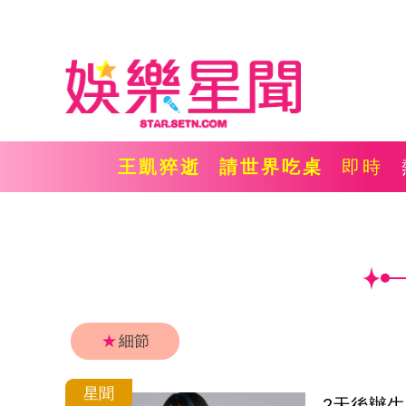
王凱猝逝
請世界吃桌
即時
★
細節
星聞
2天後辦