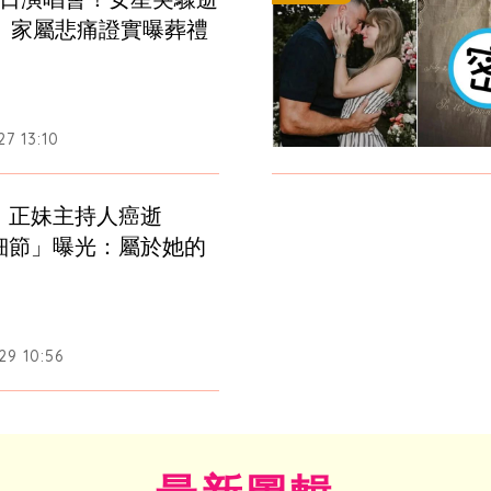
歲　家屬悲痛證實曝葬禮
7 13:10
！正妹主持人癌逝　
細節」曝光：屬於她的
29 10:56