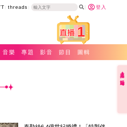
YT
threads
登入
1
音樂
專題
影音
節目
圖輯
直播✦活動
泰勒絲6.4億世紀婚禮！「特製伴