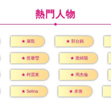
熱門人物
★
康凱
★
郭台銘
★
曾馨瑩
★
唐綺陽
★
柯震東
★
周杰倫
★
卓偉
★
Selina