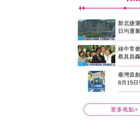
新北捷運
日均運量
綠中常
蔡其昌轟
臺灣原
8月15
更多焦點+