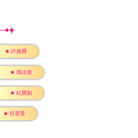
★
許效舜
★
瑪法達
★
紀寶如
★
任容萱