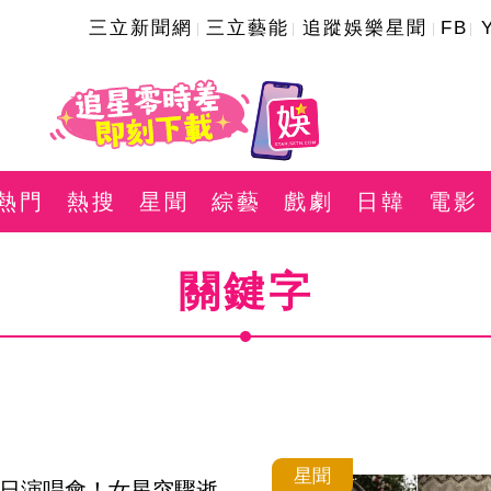
三立新聞網
三立藝能
追蹤娛樂星聞
FB
熱門
熱搜
星聞
綜藝
戲劇
日韓
電影
關鍵字
星聞
生日演唱會！女星突驟逝