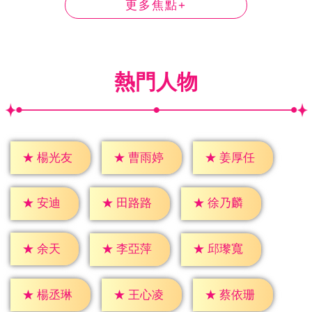
更多焦點+
熱門人物
★
楊光友
★
曹雨婷
★
姜厚任
★
安迪
★
田路路
★
徐乃麟
★
余天
★
李亞萍
★
邱瓈寬
★
楊丞琳
★
王心凌
★
蔡依珊