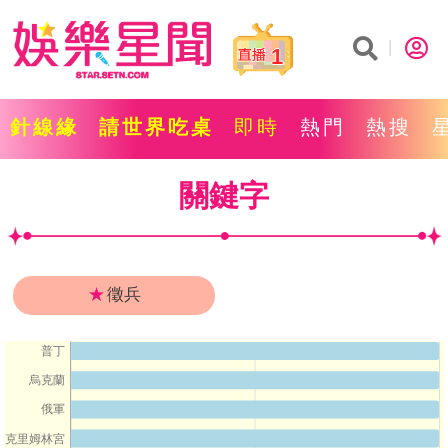
1
針線緣
請世界吃桌
即時
熱門
熱搜
關鍵字
★
徵兵
普丁
烏克蘭
俄軍
克里姆林宮