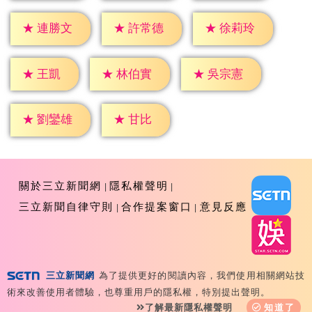
★
連勝文
★
許常德
★
徐莉玲
★
王凱
★
林伯實
★
吳宗憲
★
甘比
★
劉鑾雄
關於三立新聞網
隱私權聲明
三立新聞自律守則
合作提案窗口
意見反應
三立新聞網
為了提供更好的閱讀內容，我們使用相關網站技
Copyright ©2026 Sanlih E-Television All Rights
術來改善使用者體驗，也尊重用戶的隱私權，特別提出聲明。
Reserved 版權所有 盜用必究 台北市內湖區舊宗路一段159
了解最新隱私權聲明
知道了