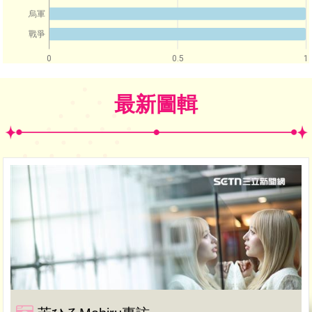
烏軍
戰爭
0
0.5
1
最新圖輯