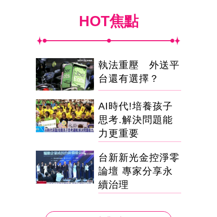
HOT焦點
執法重壓 外送平
台還有選擇？
AI時代!培養孩子
思考.解決問題能
力更重要
台新新光金控淨零
論壇 專家分享永
續治理