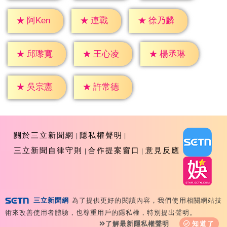
★
連戰
★
阿Ken
★
徐乃麟
★
邱瓈寬
★
王心凌
★
楊丞琳
★
吳宗憲
★
許常德
關於三立新聞網
隱私權聲明
三立新聞自律守則
合作提案窗口
意見反應
三立新聞網
為了提供更好的閱讀內容，我們使用相關網站技
Copyright ©2026 Sanlih E-Television All Rights
術來改善使用者體驗，也尊重用戶的隱私權，特別提出聲明。
Reserved 版權所有 盜用必究 台北市內湖區舊宗路一段159
了解最新隱私權聲明
知道了