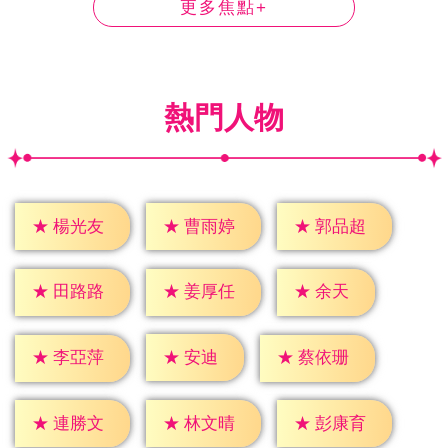
更多焦點+
熱門人物
★
楊光友
★
曹雨婷
★
郭品超
★
余天
★
田路路
★
姜厚任
★
安迪
★
李亞萍
★
蔡依珊
★
連勝文
★
林文晴
★
彭康育