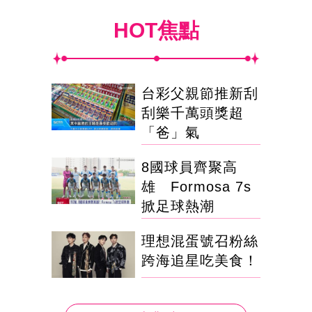
HOT焦點
台彩父親節推新刮
刮樂千萬頭獎超
「爸」氣
8國球員齊聚高
雄 Formosa 7s
掀足球熱潮
理想混蛋號召粉絲
跨海追星吃美食！