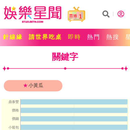
1
針線緣
請世界吃桌
即時
熱門
熱搜
關鍵字
★
小黃瓜
鼎泰豐
價格
價錢
小籠包