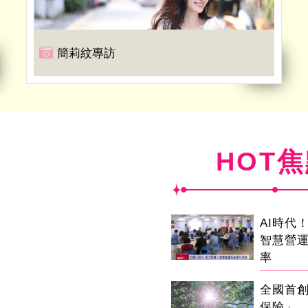
簡莉紋專訪
HOT
AI時代
智慧營
率
全國首
保險」 