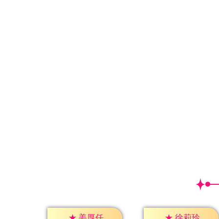
★
姜厚任
★
徐莉玲