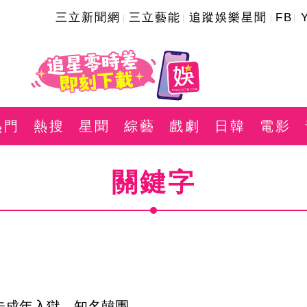
三立新聞網
三立藝能
追蹤娛樂星聞
FB
熱門
熱搜
星聞
綜藝
戲劇
日韓
電影
關鍵字
未成年入獄　知名韓團