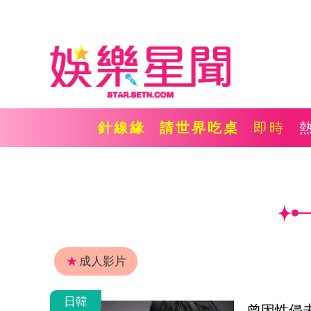
針線緣
請世界吃桌
即時
★
成人影片
日韓
曾因性侵