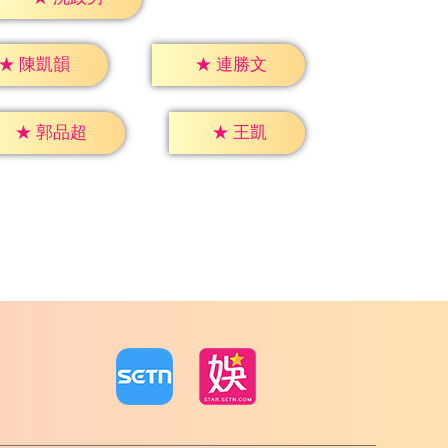
★
陳凱韻
★
連勝文
★
王凱
★
郭品超