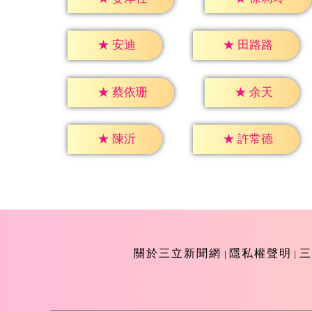
★
安迪
★
田路路
★
余天
★
蔡依珊
★
陳沂
★
許常德
關於三立新聞網
隱私權聲明
三