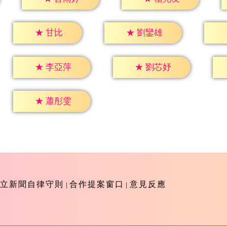
★
甘比
★
劉鑾雄
★
李亞萍
★
劉芯妤
★
蕭彤雯
立新聞自律守則
合作提案窗口
意見反應