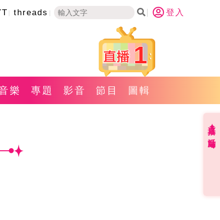
YT
threads
登入
1
音樂
專題
影音
節目
圖輯
直播✦活動