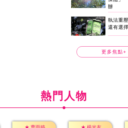
辦
執法重
還有選
更多焦點+
熱門人物
★
曹雨婷
★
楊光友