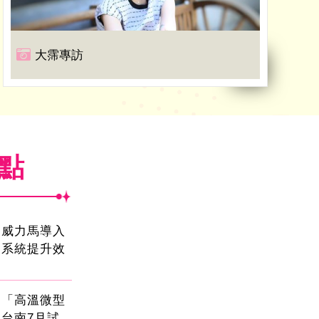
大霈專訪
焦點
！威力馬導入
運系統提升效
創「高溫微型
台南7月試