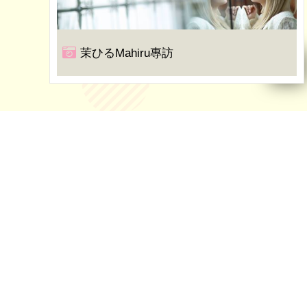
茉ひるMahiru專訪