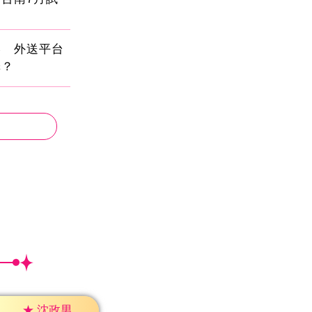
壓 外送平台
擇？
★
沈政男