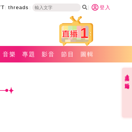
YT
threads
登入
1
音樂
專題
影音
節目
圖輯
直播✦活動