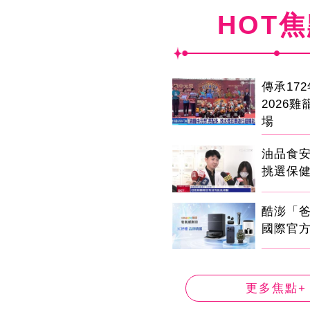
HOT
傳承17
2026
場
油品食
挑選保
酷澎「
國際官
更多焦點+