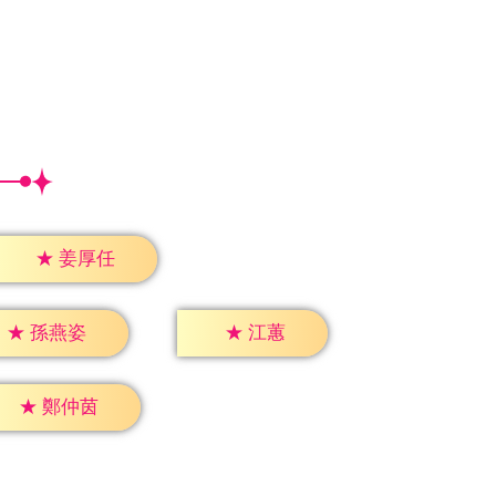
★
姜厚任
★
江蕙
★
孫燕姿
★
鄭仲茵