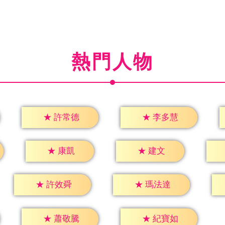
熱門人物
★
許常德
★
李多慧
★
康凱
★
建文
★
許效舜
★
瑪法達
★
蕭敬騰
★
紀寶如