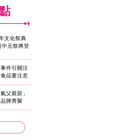
焦點
2年文化祭典
雞籠中元祭將登
安事件引關注
健食品要注意
爸氣父親節」
方品牌齊聚