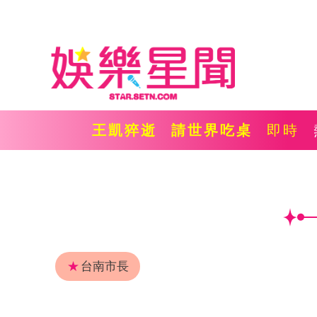
王凱猝逝
請世界吃桌
即時
★
台南市長