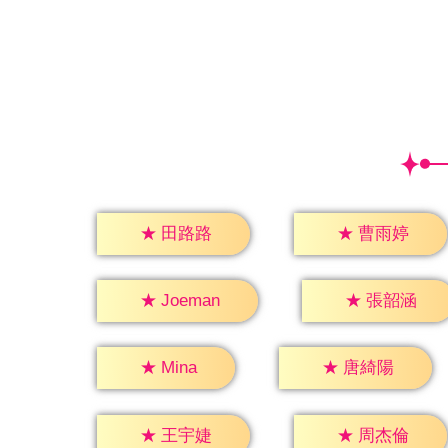
★
田路路
★
曹雨婷
★
張韶涵
★
Joeman
★
Mina
★
唐綺陽
★
王宇婕
★
周杰倫