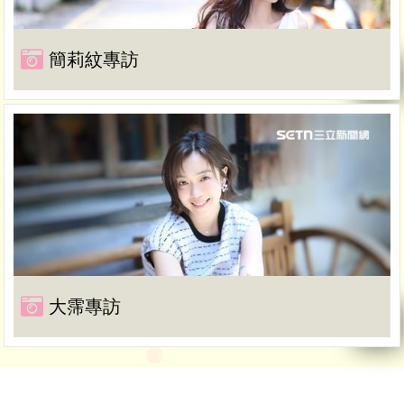
簡莉紋專訪
大霈專訪