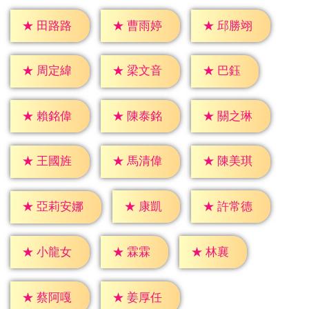
★
田路路
★
曹雨婷
★
邱勝翊
★
巴鈺
★
周定緯
★
梁文音
★
賴銘偉
★
陳泰銘
★
關之琳
★
王國旌
★
馬清偉
★
陳美琪
★
康凱
★
許常德
★
亞莉安娜
★
霖霖
★
林襄
★
小龍女
★
蔡阿嘎
★
姜厚任