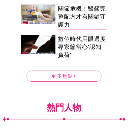
關節危機！醫籲完
整配方才有關鍵守
護力
數位時代用眼過度
專家籲當心'認知
負荷'
更多焦點+
熱門人物