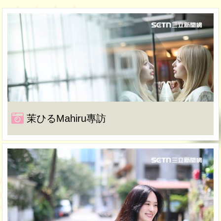
茉ひるMahiru專訪