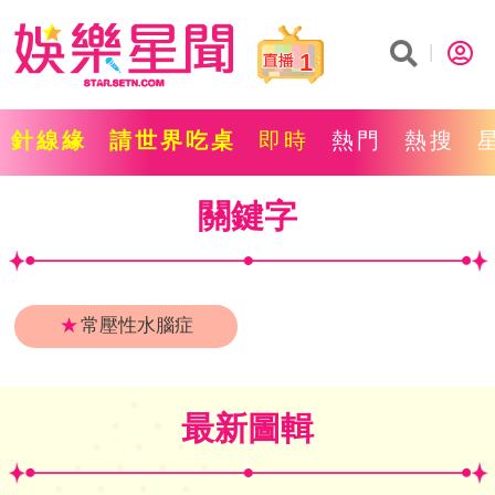
1
針線緣
請世界吃桌
即時
熱門
熱搜
關鍵字
★
常壓性水腦症
最新圖輯