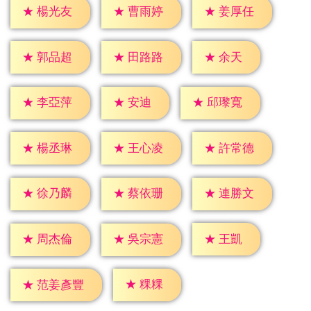
★
楊光友
★
曹雨婷
★
姜厚任
★
余天
★
郭品超
★
田路路
★
安迪
★
李亞萍
★
邱瓈寬
★
楊丞琳
★
王心凌
★
許常德
★
徐乃麟
★
蔡依珊
★
連勝文
★
王凱
★
周杰倫
★
吳宗憲
★
粿粿
★
范姜彥豐