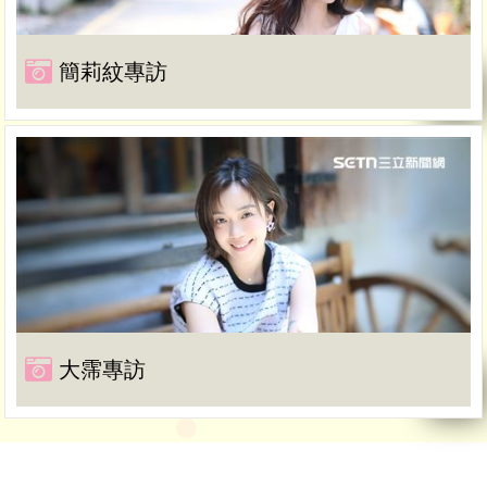
簡莉紋專訪
大霈專訪