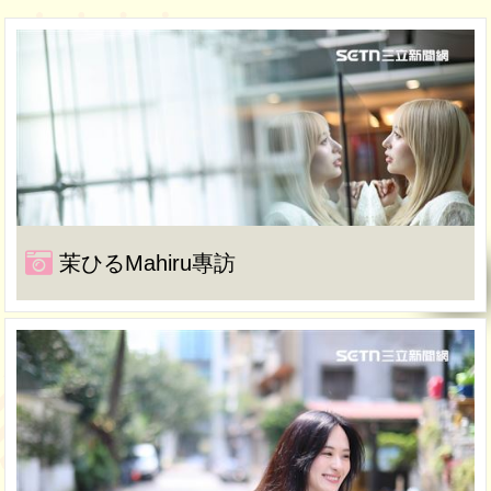
茉ひるMahiru專訪