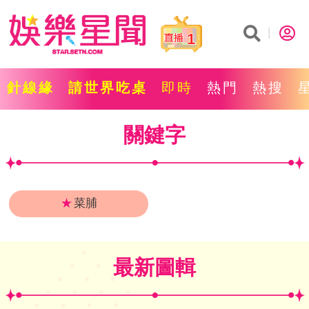
1
針線緣
請世界吃桌
即時
熱門
熱搜
關鍵字
★
菜脯
最新圖輯