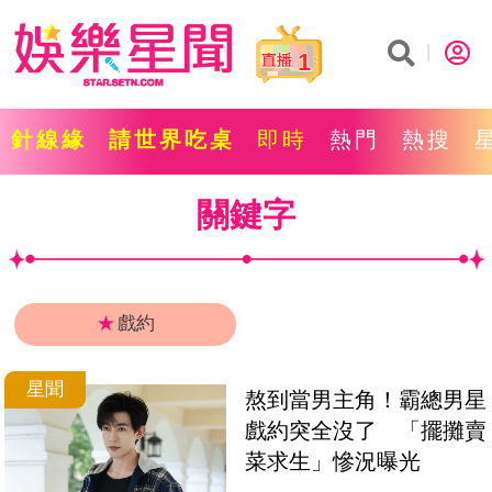
1
針線緣
請世界吃桌
即時
熱門
熱搜
關鍵字
★
戲約
星聞
熬到當男主角！霸總男星
戲約突全沒了　「擺攤賣
菜求生」慘況曝光