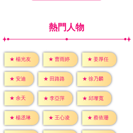
熱門人物
★
楊光友
★
曹雨婷
★
姜厚任
★
安迪
★
田路路
★
徐乃麟
★
余天
★
李亞萍
★
邱瓈寬
★
楊丞琳
★
王心凌
★
蔡依珊