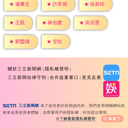
★
連勝文
★
許常德
★
徐莉玲
★
王凱
★
林伯實
★
吳宗憲
★
甘比
★
劉鑾雄
關於三立新聞網
隱私權聲明
三立新聞自律守則
合作提案窗口
意見反應
三立新聞網
為了提供更好的閱讀內容，我們使用相關網站技
Copyright ©2026 Sanlih E-Television All Rights
術來改善使用者體驗，也尊重用戶的隱私權，特別提出聲明。
Reserved 版權所有 盜用必究 台北市內湖區舊宗路一段159
了解最新隱私權聲明
知道了
號 02-8792-8888