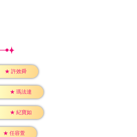
★
許效舜
★
瑪法達
★
紀寶如
★
任容萱