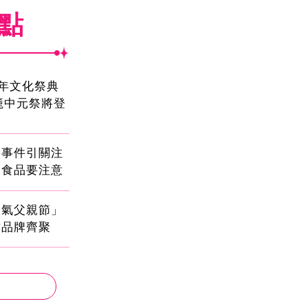
焦點
2年文化祭典
雞籠中元祭將登
安事件引關注
健食品要注意
爸氣父親節」
方品牌齊聚