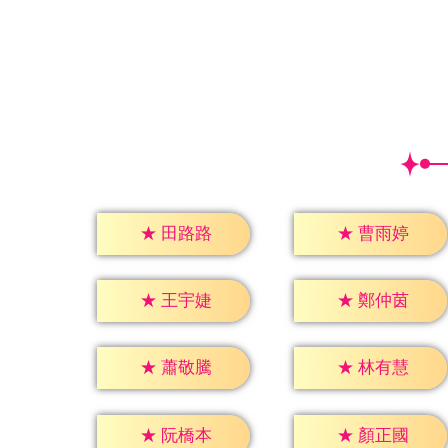
★
田路路
★
曹雨婷
★
王宇婕
★
鄭仲茵
★
蕭敬騰
★
林有慧
★
阮橋本
★
顏正國