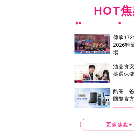
HOT
傳承17
2026
場
油品食
挑選保
酷澎「
國際官
更多焦點+