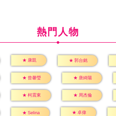
熱門人物
★
康凱
★
郭台銘
★
曾馨瑩
★
唐綺陽
★
柯震東
★
周杰倫
★
卓偉
★
Selina