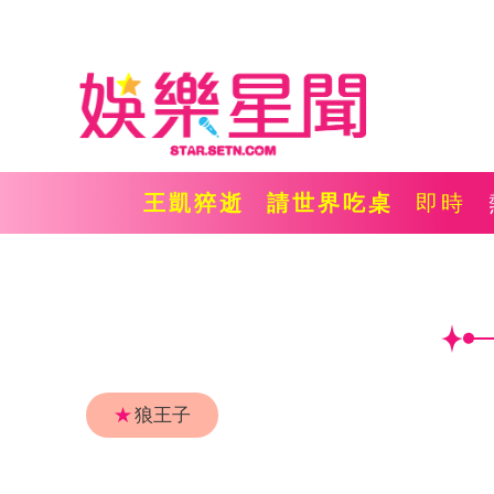
王凱猝逝
請世界吃桌
即時
★
狼王子