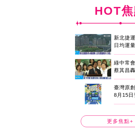
HOT
新北捷運
日均運量
綠中常
蔡其昌轟
臺灣原
8月15
更多焦點+