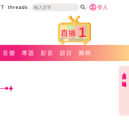
YT
threads
登入
1
音樂
專題
影音
節目
圖輯
直播✦活動