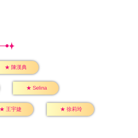
★
陳漢典
★
Selina
★
王宇婕
★
徐莉玲