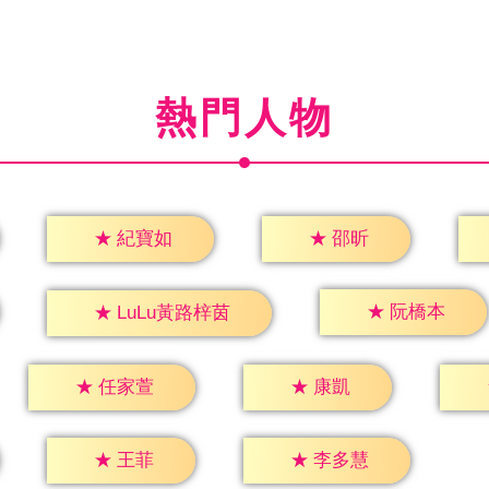
熱門人物
★
邵昕
★
紀寶如
★
阮橋本
★
LuLu黃路梓茵
★
康凱
★
任家萱
★
王菲
★
李多慧