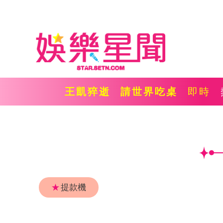
王凱猝逝
請世界吃桌
即時
★
提款機