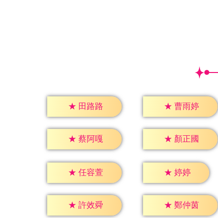
★
田路路
★
曹雨婷
★
蔡阿嘎
★
顏正國
★
婷婷
★
任容萱
★
許效舜
★
鄭仲茵