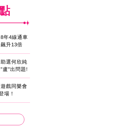
焦點
8年4線通車
飆升13倍
會助選何欣純
"盧"出問題!
創遊戲同樂會
日登場！