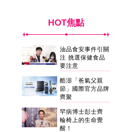
HOT焦點
油品食安事件引關
注 挑選保健食品
要注意
酷澎「爸氣父親
節」國際官方品牌
齊聚
罕病博士彭士齊
輪椅上的生命覺
醒！