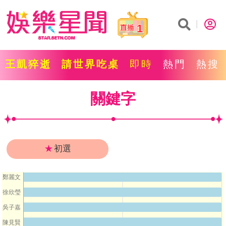
1
王凱猝逝
請世界吃桌
即時
熱門
熱搜
關鍵字
★
初選
鄭麗文
徐欣瑩
吳子嘉
陳見賢