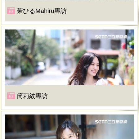
茉ひるMahiru專訪
簡莉紋專訪