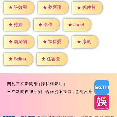
★
許效舜
★
蔡阿嘎
★
鄭仲茵
★
婷婷
★
卓偉
★
Janet
★
康凱
★
唐綺陽
★
福原愛
★
Selina
★
任容萱
關於三立新聞網
隱私權聲明
三立新聞自律守則
合作提案窗口
意見反應