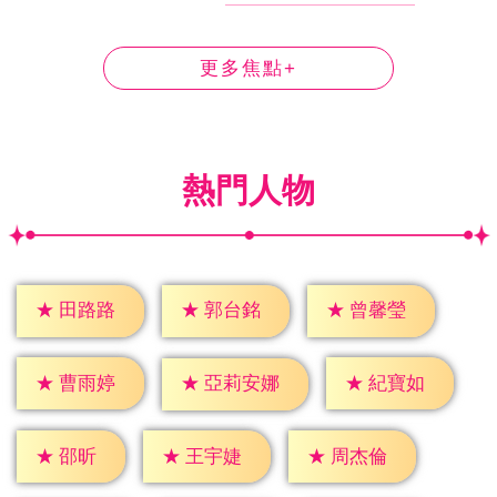
更多焦點+
熱門人物
★
田路路
★
郭台銘
★
曾馨瑩
★
曹雨婷
★
紀寶如
★
亞莉安娜
★
邵昕
★
王宇婕
★
周杰倫