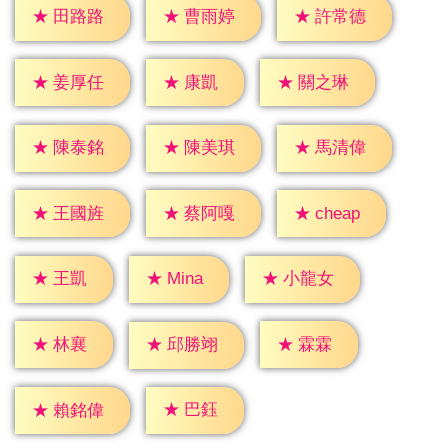
★
田路路
★
曹雨婷
★
許常德
★
康凱
★
姜厚任
★
關之琳
★
陳泰銘
★
陳美琪
★
馬清偉
★
cheap
★
王國旌
★
蔡阿嘎
★
王凱
★
Mina
★
小龍女
★
林襄
★
霖霖
★
邱勝翊
★
巴鈺
★
賴銘偉