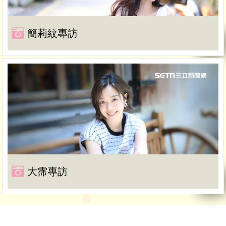
簡莉紋專訪
大霈專訪