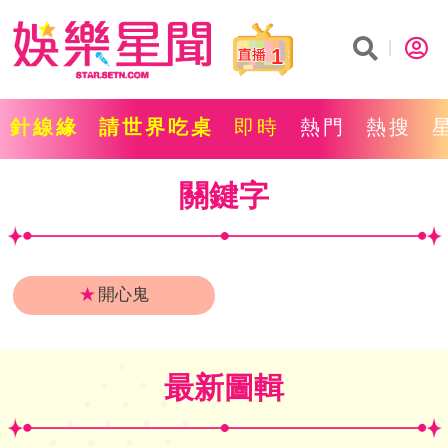
1
針線緣
請世界吃桌
即時
熱門
熱搜
關鍵字
★
開心鬼
最新圖輯