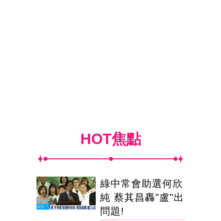
HOT焦點
綠中常會助選何欣
純 蔡其昌轟"盧"出
問題!