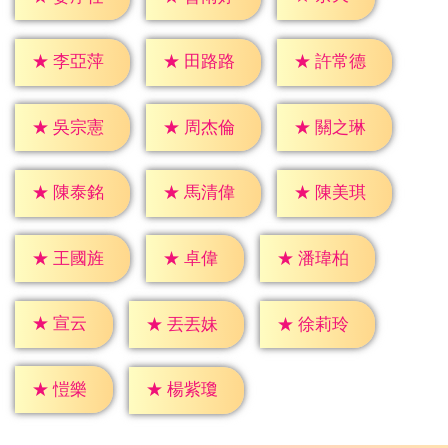
★
李亞萍
★
田路路
★
許常德
★
吳宗憲
★
周杰倫
★
關之琳
★
陳泰銘
★
馬清偉
★
陳美琪
★
卓偉
★
王國旌
★
潘瑋柏
★
宣云
★
丟丟妹
★
徐莉玲
★
愷樂
★
楊紫瓊