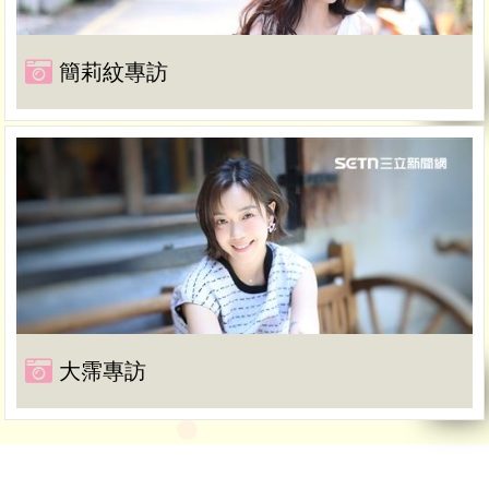
簡莉紋專訪
大霈專訪