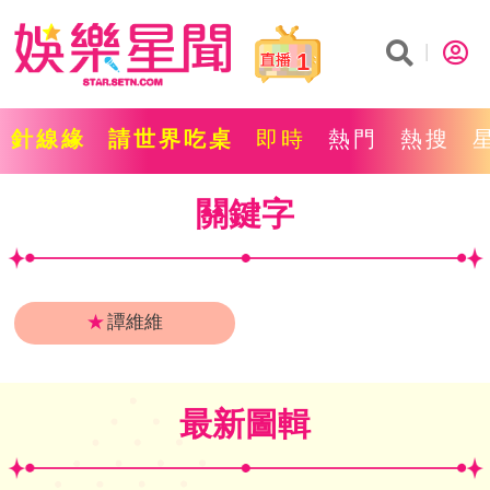
1
針線緣
請世界吃桌
即時
熱門
熱搜
關鍵字
★
譚維維
最新圖輯