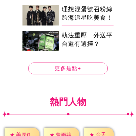
理想混蛋號召粉絲
跨海追星吃美食！
執法重壓 外送平
台還有選擇？
更多焦點+
熱門人物
★
余天
★
姜厚任
★
曹雨婷