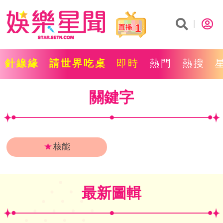
1
針線緣
請世界吃桌
即時
熱門
熱搜
關鍵字
★
核能
最新圖輯