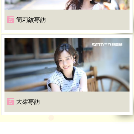
簡莉紋專訪
大霈專訪