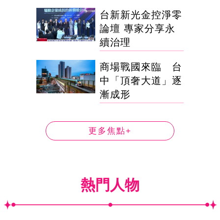
台新新光金控淨零
論壇 專家分享永
續治理
商場戰國來臨 台
中「頂奢大道」逐
漸成形
更多焦點+
熱門人物