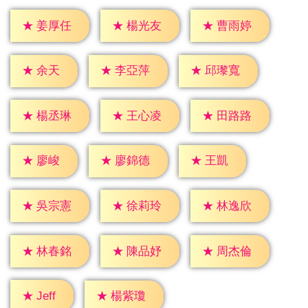
★
姜厚任
★
楊光友
★
曹雨婷
★
余天
★
李亞萍
★
邱瓈寬
★
楊丞琳
★
王心凌
★
田路路
★
廖峻
★
王凱
★
廖錦德
★
吳宗憲
★
徐莉玲
★
林逸欣
★
林春銘
★
陳品妤
★
周杰倫
★
Jeff
★
楊紫瓊