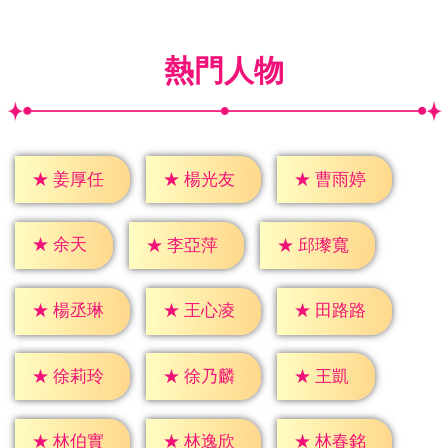
熱門人物
★
姜厚任
★
楊光友
★
曹雨婷
★
余天
★
李亞萍
★
邱瓈寬
★
楊丞琳
★
王心凌
★
田路路
★
王凱
★
徐莉玲
★
徐乃麟
★
林伯實
★
林逸欣
★
林春銘