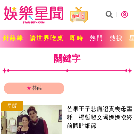
1
針線緣
請世界吃桌
即時
熱門
熱搜
關鍵字
★
菩薩
星聞
芒果王子悲痛證實喪母噩
耗　楊哲發文曝媽媽臨終
前體貼細節