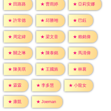
★
田路路
★
曹雨婷
★
亞莉安娜
★
巴鈺
★
許常德
★
邱勝翊
★
周定緯
★
梁文音
★
賴銘偉
★
關之琳
★
陳泰銘
★
馬清偉
★
林襄
★
陳美琪
★
王國旌
★
霖霖
★
李多慧
★
小龍女
★
康凱
★
Joeman