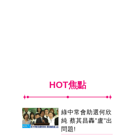
HOT焦點
綠中常會助選何欣
純 蔡其昌轟"盧"出
問題!