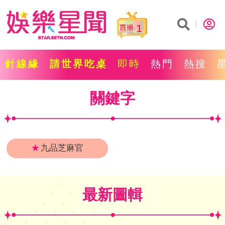
1
針線緣
請世界吃桌
即時
熱門
熱搜
關鍵字
★
九品芝麻官
最新圖輯