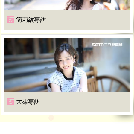
簡莉紋專訪
大霈專訪